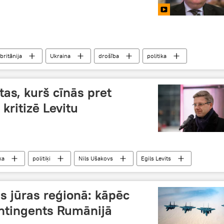
lbritānija
Ukraina
drošība
politika
Krievija
 tas, kurš cīnās pret
kritizē Levitu
ka
politiķi
Nils Ušakovs
Egils Levits
nacionālisms
s jūras reģionā: kāpēc
ntingents Rumānijā