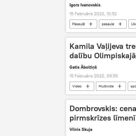
Igors Ivanovskis
15 Februāris 2022, 10:52
Pasaulē
pasaule
Uk
krīze
ekonomika
na
Kamila Vaļijeva tr
dalību Olimpiskajā
Gatis Āboltiņš
15 Februāris 2022, 09:55
Video
Multivide
spo
Dombrovskis: cena
pirmskrīzes līmenī
Vilnis Skuja