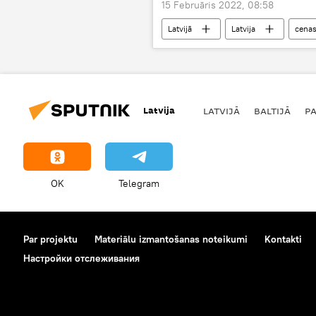
15 Februāris 2022, 08:58
Latvijā
Latvija
cena
Eiropas Komisija
Latvija
LATVIJĀ
BALTIJĀ
P
OK
Telegram
Par projektu
Materiālu izmantošanas noteikumi
Kontakti
Настройки отслеживания