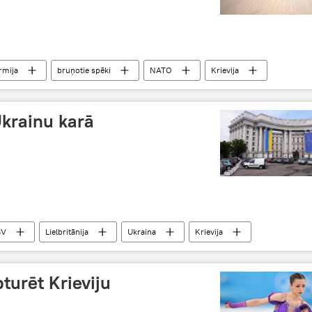
rmija
bruņotie spēki
NATO
Krievija
Ukrainu karā
SV
Lielbritānija
Ukraina
Krievija
olitika
karš
turēt Krieviju