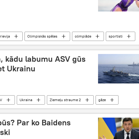
rievija
Olimpiskās spēles
olimpiāde
sportisti
ja, kādu labumu ASV gūs
et Ukrainu
V
Ukraina
Ziemeļu straume 2
gāze
opas Savienība
cenas
ūs? Par ko Baidens
ski