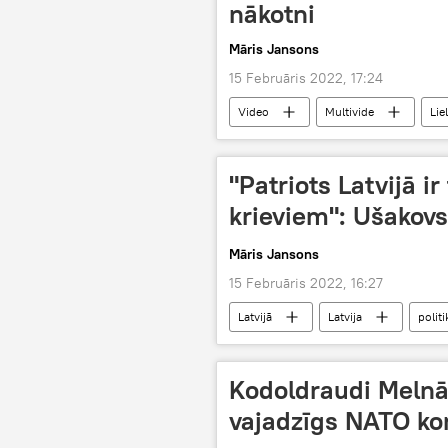
nākotni
Māris Jansons
15 Februāris 2022, 17:24
Video
Multivide
Lie
politiķi
ģeopolitika
"Patriots Latvijā ir
krieviem": Ušakovs 
Māris Jansons
15 Februāris 2022, 16:27
Latvijā
Latvija
politi
krievu valoda
valdība
Kodoldraudi Melnā
vajadzīgs NATO ko