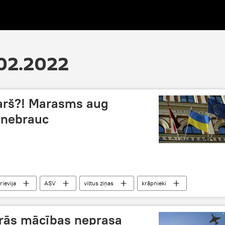
.02.2022
karš?! Marasms aug
 nebrauc
rievija
ASV
viltus ziņas
krāpnieki
tārās mācības neprasa