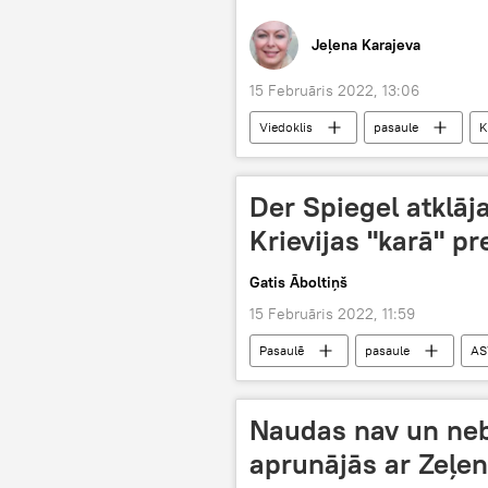
Jeļena Karajeva
15 Februāris 2022, 13:06
Viedoklis
pasaule
K
sports
Der Spiegel atklā
Krievijas "karā" pr
Gatis Āboltiņš
15 Februāris 2022, 11:59
Pasaulē
pasaule
AS
SDG
enerģētika
Eir
Naudas nav un neb
aprunājās ar Zeļen