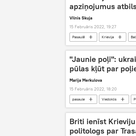
apziņojumus atbil
Vilnis Skuja
15 Februāris 2022, 19:27
Pasaulē
Krievija
Bal
aizsardzība
"Jaunie poļi": ukra
pūlas kļūt par poļ
Marija Merkulova
15 Februāris 2022, 18:20
pasaule
Viedoklis
P
Briti ienīst Krievij
politologs par Tras