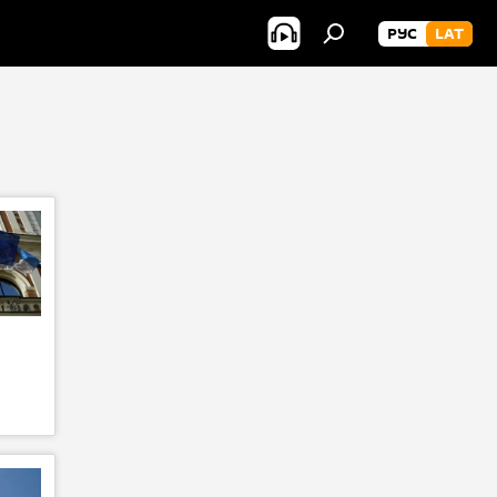
РУС
LAT