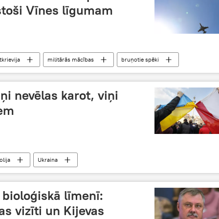
stoši Vīnes līgumam
tkrievija
militārās mācības
bruņotie spēki
iņi nevēlas karot, viņi
iem
olija
Ukraina
u bioloģiskā līmenī:
as vizīti un Kijevas