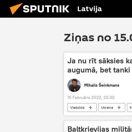
Latvija
Ziņas no 15
Ja nu rīt sāksies 
augumā, bet tanki
Mihails Šeinkmans
15 Februāris 2022, 20:30
Viedoklis
Ukraina
K
karš
agresija
Baltkrievijas mili