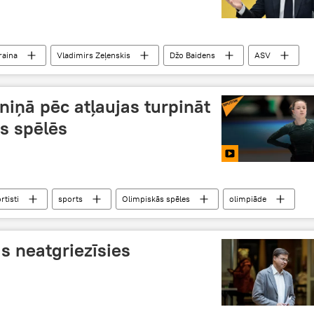
raina
Vladimirs Zeļenskis
Džo Baidens
ASV
uda
Finanses
politika
ģeopolitika
eniņā pēc atļaujas turpināt
s spēlēs
rtisti
sports
Olimpiskās spēles
olimpiāde
s neatgriezīsies