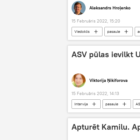
Aleksandrs Hroļenko
15 Februāris 2022, 15:20
Viedoklis
pasaule
a
Melnā jūra
bruņojums
ASV pūlas ievilkt 
Viktorija Ņikiforova
15 Februāris 2022, 14:13
Intervija
pasaule
A
politika
politiķi
ģeop
Apturēt Kamilu. Ap