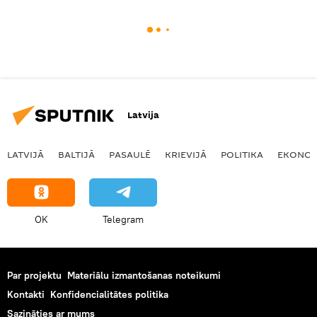
Latvija
LATVIJĀ
BALTIJĀ
PASAULĒ
KRIEVIJĀ
POLITIKA
EKONOM
OK
Telegram
Par projektu
Materiālu izmantošanas noteikumi
Kontakti
Konfidencialitātes politika
Sazināties ar mums