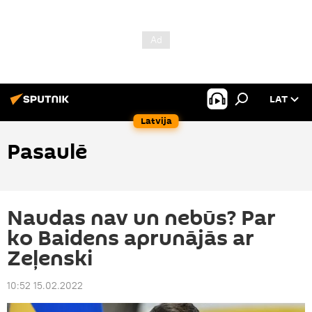
LAT
Latvija
Pasaulē
Naudas nav un nebūs? Par
ko Baidens aprunājās ar
Zeļenski
10:52 15.02.2022