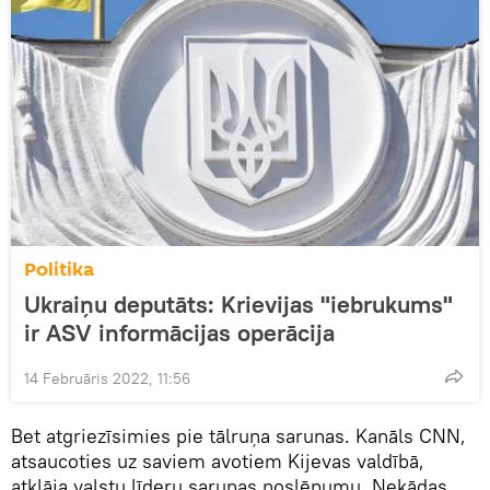
Politika
Ukraiņu deputāts: Krievijas "iebrukums"
ir ASV informācijas operācija
14 Februāris 2022, 11:56
Bet atgriezīsimies pie tālruņa sarunas. Kanāls CNN,
atsaucoties uz saviem avotiem Kijevas valdībā,
atklāja valstu līderu sarunas noslēpumu. Nekādas