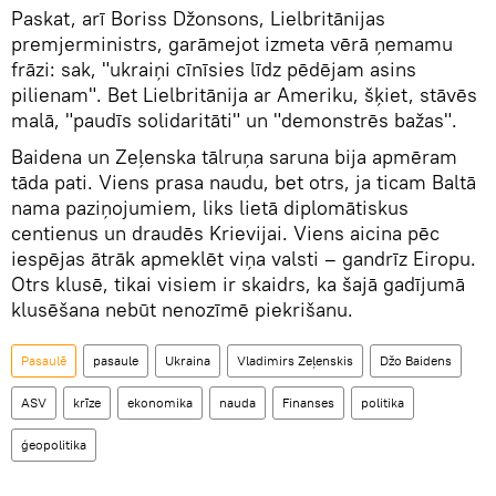
Paskat, arī Boriss Džonsons, Lielbritānijas
premjerministrs, garāmejot izmeta vērā ņemamu
frāzi: sak, "ukraiņi cīnīsies līdz pēdējam asins
pilienam". Bet Lielbritānija ar Ameriku, šķiet, stāvēs
malā, "paudīs solidaritāti" un "demonstrēs bažas".
Baidena un Zeļenska tālruņa saruna bija apmēram
tāda pati. Viens prasa naudu, bet otrs, ja ticam Baltā
nama paziņojumiem, liks lietā diplomātiskus
centienus un draudēs Krievijai. Viens aicina pēc
iespējas ātrāk apmeklēt viņa valsti – gandrīz Eiropu.
Otrs klusē, tikai visiem ir skaidrs, ka šajā gadījumā
klusēšana nebūt nenozīmē piekrišanu.
Pasaulē
pasaule
Ukraina
Vladimirs Zeļenskis
Džo Baidens
ASV
krīze
ekonomika
nauda
Finanses
politika
ģeopolitika