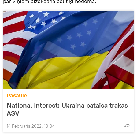
par viņiem aizokeāna politiķi nedomā.
Pasaulē
National Interest: Ukraina pataisa trakas
ASV
14 Februāris 2022, 10:04