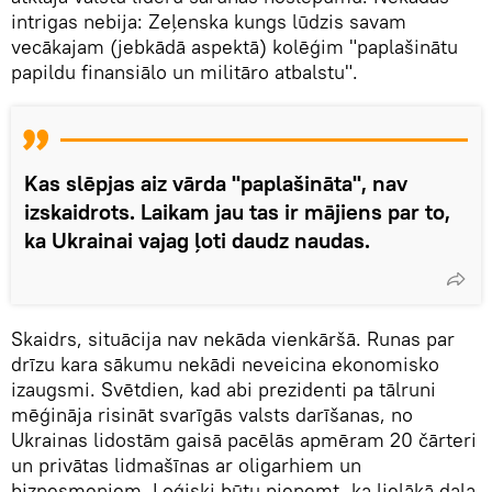
intrigas nebija: Zeļenska kungs lūdzis savam
vecākajam (jebkādā aspektā) kolēģim "paplašinātu
papildu finansiālo un militāro atbalstu".
Kas slēpjas aiz vārda "paplašināta", nav
izskaidrots. Laikam jau tas ir mājiens par to,
ka Ukrainai vajag ļoti daudz naudas.
Skaidrs, situācija nav nekāda vienkāršā. Runas par
drīzu kara sākumu nekādi neveicina ekonomisko
izaugsmi. Svētdien, kad abi prezidenti pa tālruni
mēģināja risināt svarīgās valsts darīšanas, no
Ukrainas lidostām gaisā pacēlās apmēram 20 čārteri
un privātas lidmašīnas ar oligarhiem un
biznesmeņiem. Loģiski būtu pieņemt, ka lielākā daļa