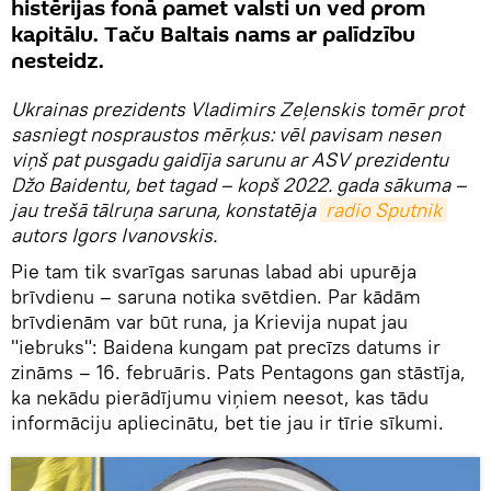
histērijas fonā pamet valsti un ved prom
kapitālu. Taču Baltais nams ar palīdzību
nesteidz.
Ukrainas prezidents Vladimirs Zeļenskis tomēr prot
sasniegt nospraustos mērķus: vēl pavisam nesen
viņš pat pusgadu gaidīja sarunu ar ASV prezidentu
Džo Baidentu, bet tagad – kopš 2022. gada sākuma –
jau trešā tālruņa saruna, konstatēja
radio Sputnik
autors Igors Ivanovskis.
Pie tam tik svarīgas sarunas labad abi upurēja
brīvdienu – saruna notika svētdien. Par kādām
brīvdienām var būt runa, ja Krievija nupat jau
"iebruks": Baidena kungam pat precīzs datums ir
zināms – 16. februāris. Pats Pentagons gan stāstīja,
ka nekādu pierādījumu viņiem neesot, kas tādu
informāciju apliecinātu, bet tie jau ir tīrie sīkumi.