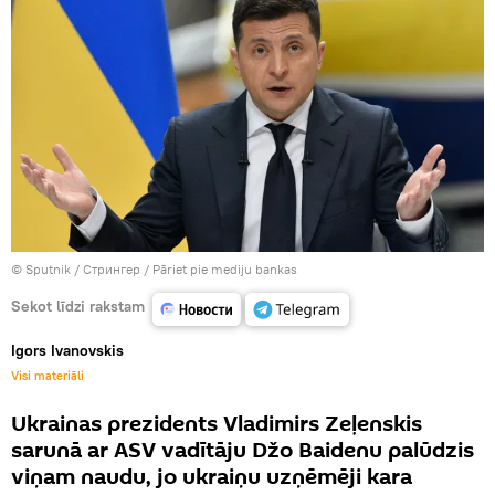
© Sputnik / Стрингер
/
Pāriet pie mediju bankas
Sekot līdzi rakstam
Igors Ivanovskis
Visi materiāli
Ukrainas prezidents Vladimirs Zeļenskis
sarunā ar ASV vadītāju Džo Baidenu palūdzis
viņam naudu, jo ukraiņu uzņēmēji kara