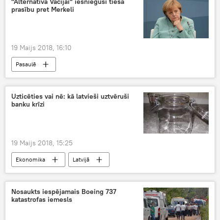
"Alternatīva Vācijai" iesniegusi tiesā
prasību pret Merkeli
19 Maijs 2018, 16:10
Pasaulē
Uzticēties vai nē: kā latvieši uztvēruši
banku krīzi
19 Maijs 2018, 15:25
Ekonomika
Latvijā
Nosaukts iespējamais Boeing 737
katastrofas iemesls