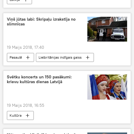
Viņš jūtas labi: Skripaļu izrakstīja no
slimnīcas
19 Maijs 2018, 17:40
Pasaulē
Lielbritānijas indīgais gaiss
Svētku koncerts un 150 pasākumi:
krievu kultūras dienas Latvijā
19 Maijs 2018, 16:55
Kultūra