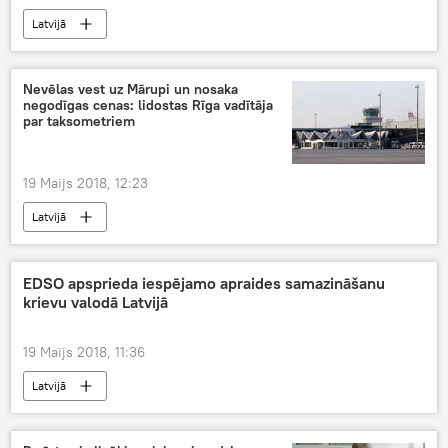
Latvijā
Nevēlas vest uz Mārupi un nosaka
negodīgas cenas: lidostas Rīga vadītāja
par taksometriem
19 Maijs 2018, 12:23
Latvijā
EDSO apsprieda iespējamo apraides samazināšanu
krievu valodā Latvijā
19 Maijs 2018, 11:36
Latvijā