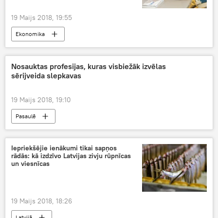
19 Maijs 2018, 19:55
Ekonomika
Nosauktas profesijas, kuras visbiežāk izvēlas
sērijveida slepkavas
19 Maijs 2018, 19:10
Pasaulē
Iepriekšējie ienākumi tikai sapņos
rādās: kā izdzīvo Latvijas zivju rūpnīcas
un viesnīcas
19 Maijs 2018, 18:26
Latvijā