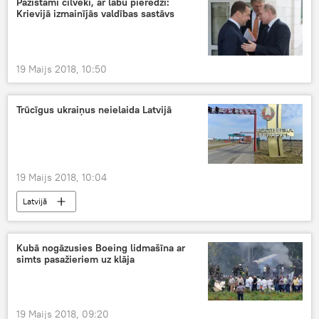
Pazīstami cilvēki, ar labu pieredzi:
Krievijā izmainījās valdības sastāvs
19 Maijs 2018, 10:50
Trūcīgus ukraiņus neielaida Latvijā
19 Maijs 2018, 10:04
Latvijā
Kubā nogāzusies Boeing lidmašīna ar
simts pasažieriem uz klāja
19 Maijs 2018, 09:20