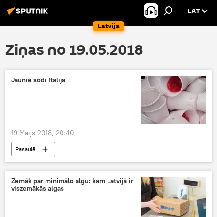
LAT
Latvija
Ziņas no 19.05.2018
Jaunie sodi Itālijā
19 Maijs 2018, 20:40
Pasaulē
Zemāk par minimālo algu: kam Latvijā ir
viszemākās algas