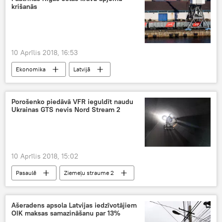
krišanās
10 Aprīlis 2018, 16:53
Ekonomika
Latvijā
Porošenko piedāvā VFR ieguldīt naudu
Ukrainas GTS nevis Nord Stream 2
10 Aprīlis 2018, 15:02
Pasaulē
Ziemeļu straume 2
Ašeradens apsola Latvijas iedzīvotājiem
OIK maksas samazināšanu par 13%