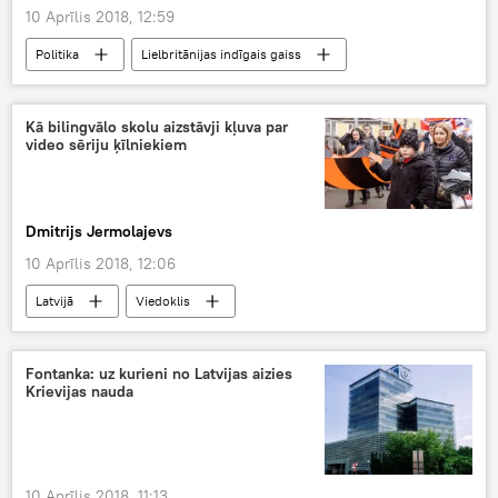
10 Aprīlis 2018, 12:59
Politika
Lielbritānijas indīgais gaiss
Kā bilingvālo skolu aizstāvji kļuva par
video sēriju ķīlniekiem
Dmitrijs Jermolajevs
10 Aprīlis 2018, 12:06
Latvijā
Viedoklis
Izglītība latviešu valodā - latviskuma stiprināšana vai fašisms?
Fontanka: uz kurieni no Latvijas aizies
Krievijas nauda
10 Aprīlis 2018, 11:13