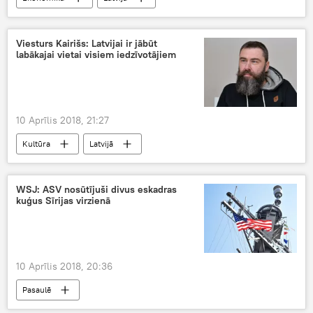
Viesturs Kairišs: Latvijai ir jābūt
labākajai vietai visiem iedzīvotājiem
10 Aprīlis 2018, 21:27
Kultūra
Latvijā
WSJ: ASV nosūtījuši divus eskadras
kuģus Sīrijas virzienā
10 Aprīlis 2018, 20:36
Pasaulē