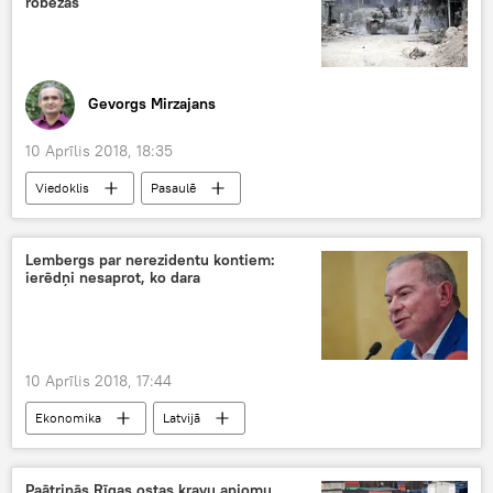
robežas
Gevorgs Mirzajans
10 Aprīlis 2018, 18:35
Viedoklis
Pasaulē
Lembergs par nerezidentu kontiem:
ierēdņi nesaprot, ko dara
10 Aprīlis 2018, 17:44
Ekonomika
Latvijā
Paātrinās Rīgas ostas kravu apjomu