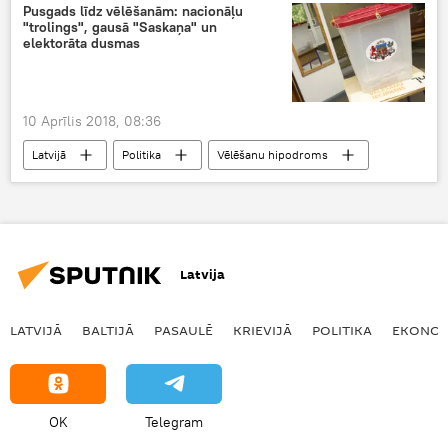
Pusgads līdz vēlēšanām: nacionāļu
"trolings", gausā "Saskaņa" un
elektorāta dusmas
10 Aprīlis 2018, 08:36
Latvijā
Politika
Vēlēšanu hipodroms
Latvija
LATVIJĀ
BALTIJĀ
PASAULĒ
KRIEVIJĀ
POLITIKA
EKONOM
OK
Telegram