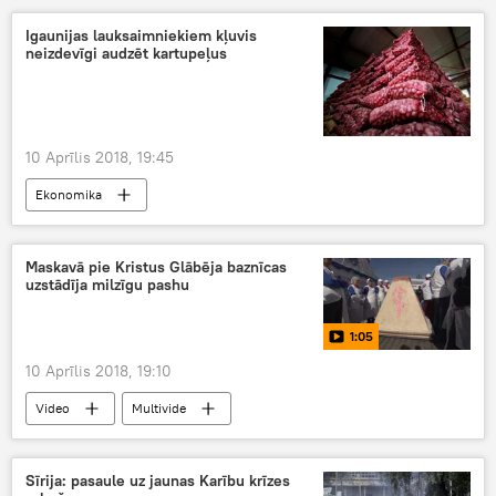
Igaunijas lauksaimniekiem kļuvis
neizdevīgi audzēt kartupeļus
10 Aprīlis 2018, 19:45
Ekonomika
Maskavā pie Kristus Glābēja baznīcas
uzstādīja milzīgu pashu
1:05
10 Aprīlis 2018, 19:10
Video
Multivide
Sīrija: pasaule uz jaunas Karību krīzes