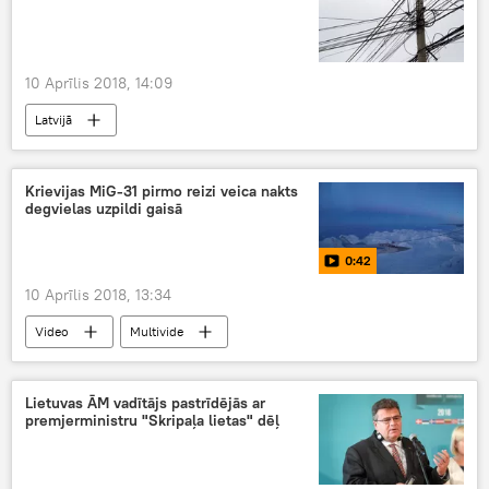
10 Aprīlis 2018, 14:09
Latvijā
Krievijas MiG-31 pirmo reizi veica nakts
degvielas uzpildi gaisā
0:42
10 Aprīlis 2018, 13:34
Video
Multivide
Lietuvas ĀM vadītājs pastrīdējās ar
premjerministru "Skripaļa lietas" dēļ