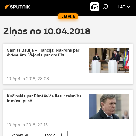
LAT
Latvija
Ziņas no 10.04.2018
Samits Baltija – Francija: Makrons par
dvēselēm, Vējonis par drošību
10 Aprīlis 2018, 23:03
Kučinskis par Rimšēviča lietu: taisnība
ir mūsu pusē
10 Aprīlis 2018, 22:18
Ekonomika
Latvijā