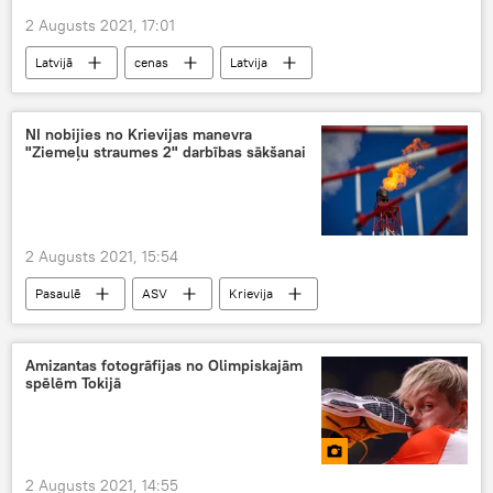
2 Augusts 2021, 17:01
Latvijā
cenas
Latvija
elektroenerģija
Latvenergo
NI nobijies no Krievijas manevra
"Ziemeļu straumes 2" darbības sākšanai
2 Augusts 2021, 15:54
Pasaulē
ASV
Krievija
sankcijas
mediji
Ziemeļu straume 2
Amizantas fotogrāfijas no Olimpiskajām
spēlēm Tokijā
2 Augusts 2021, 14:55