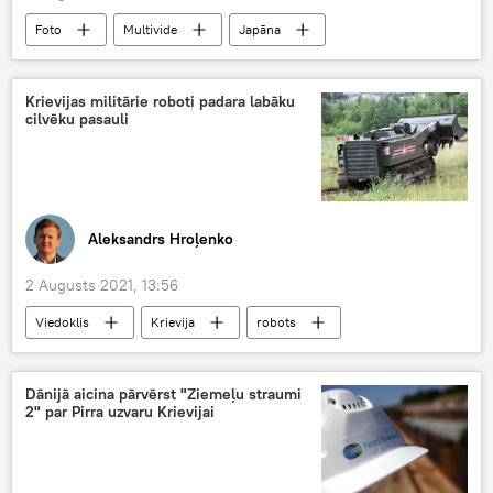
Foto
Multivide
Japāna
Olimpiskās spēles
Krievijas militārie roboti padara labāku
cilvēku pasauli
Aleksandrs Hroļenko
2 Augusts 2021, 13:56
Viedoklis
Krievija
robots
drons
bruņotie spēki
Dānijā aicina pārvērst "Ziemeļu straumi
2" par Pirra uzvaru Krievijai