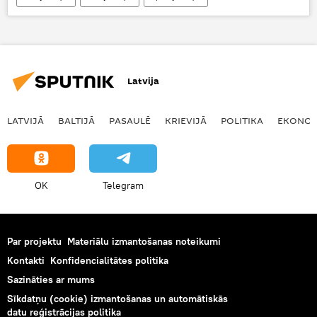
iedzīvotāji
koronavīruss
pandēmija
Latvija
LATVIJĀ
BALTIJĀ
PASAULĒ
KRIEVIJĀ
POLITIKA
EKONOM
OK
Telegram
Par projektu
Materiālu izmantošanas noteikumi
Kontakti
Konfidencialitātes politika
Sazināties ar mums
Sīkdatņu (cookie) izmantošanas un automātiskās
datu reģistrācijas politika