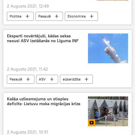
2 Augusts 2021, 12:49
Politika
Pasaulē
Ekonomika
Krievija
Dānija
Ziemeļu straume 2
ģeopolitika
Eksperti novērtējuši, kādas sekas
nesusi ASV izstāšanās no Līguma INF
2 Augusts 2021, 11:42
Pasaulē
ASV
aizsardzība
drošība
INF līgums
ģeopolitika
Kašķa uzliesmojums un stieples
deficīts: Lietuvu moka migrācijas krīze
2 Augusts 2021, 10:51