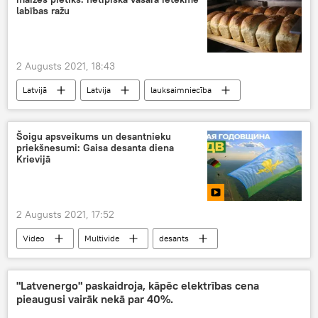
labības ražu
2 Augusts 2021, 18:43
Latvijā
Latvija
lauksaimniecība
Šoigu apsveikums un desantnieku
priekšnesumi: Gaisa desanta diena
Krievijā
2 Augusts 2021, 17:52
Video
Multivide
desants
Sergejs Šoigu
svētki
"Latvenergo" paskaidroja, kāpēc elektrības cena
pieaugusi vairāk nekā par 40%.