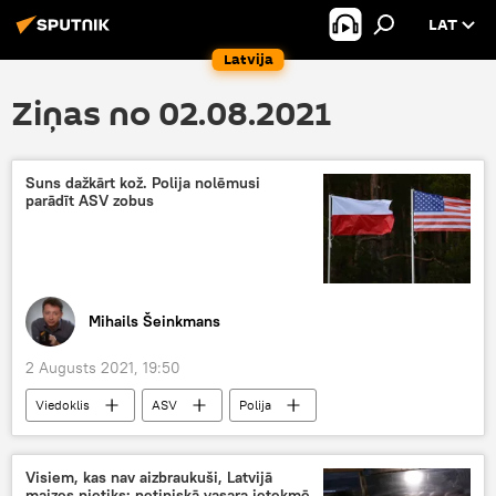
LAT
Latvija
Ziņas no 02.08.2021
Suns dažkārt kož. Polija nolēmusi
parādīt ASV zobus
Mihails Šeinkmans
2 Augusts 2021, 19:50
Viedoklis
ASV
Polija
vārda brīvība
televīzijas kanāli
Visiem, kas nav aizbraukuši, Latvijā
maizes pietiks: netipiskā vasara ietekmē