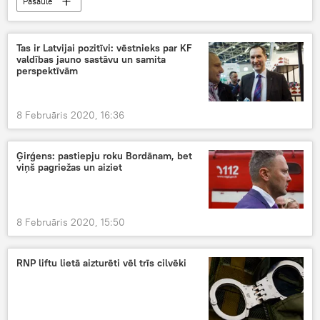
Pasaulē
Tas ir Latvijai pozitīvi: vēstnieks par KF
valdības jauno sastāvu un samita
perspektīvām
8 Februāris 2020, 16:36
Ģirģens: pastiepju roku Bordānam, bet
viņš pagriežas un aiziet
8 Februāris 2020, 15:50
RNP liftu lietā aizturēti vēl trīs cilvēki