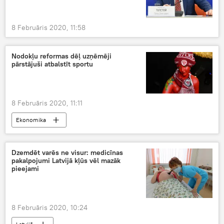
8 Februāris 2020, 11:58
Nodokļu reformas dēļ uzņēmēji
pārstājuši atbalstīt sportu
8 Februāris 2020, 11:11
Ekonomika
Dzemdēt varēs ne visur: medicīnas
pakalpojumi Latvijā kļūs vēl mazāk
pieejami
8 Februāris 2020, 10:24