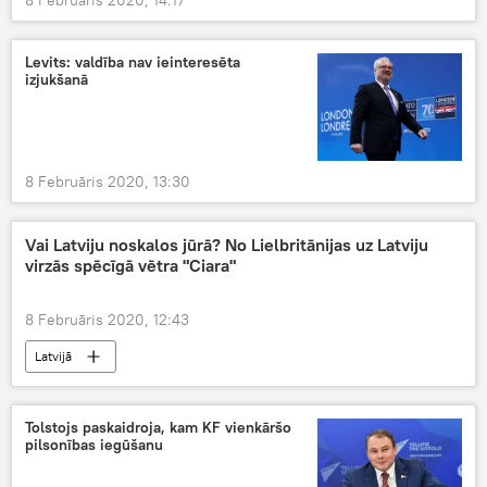
8 Februāris 2020, 14:17
Levits: valdība nav ieinteresēta
izjukšanā
8 Februāris 2020, 13:30
Vai Latviju noskalos jūrā? No Lielbritānijas uz Latviju
virzās spēcīgā vētra "Ciara"
8 Februāris 2020, 12:43
Latvijā
Tolstojs paskaidroja, kam KF vienkāršo
pilsonības iegūšanu