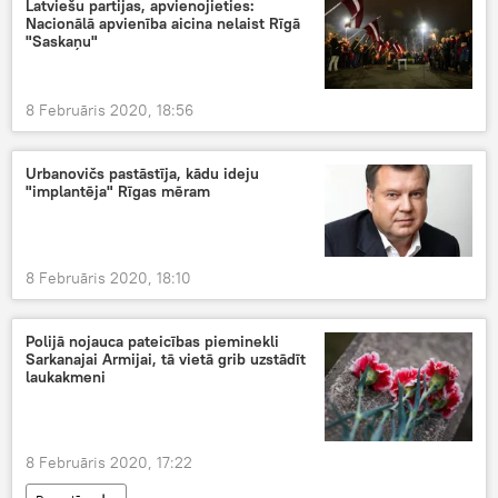
Latviešu partijas, apvienojieties:
Nacionālā apvienība aicina nelaist Rīgā
"Saskaņu"
8 Februāris 2020, 18:56
Urbanovičs pastāstīja, kādu ideju
"implantēja" Rīgas mēram
8 Februāris 2020, 18:10
Polijā nojauca pateicības pieminekli
Sarkanajai Armijai, tā vietā grib uzstādīt
laukakmeni
8 Februāris 2020, 17:22