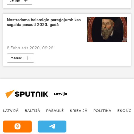
Latvijā
Nostradama baismīgie pareģojumi: kas
sagaida pasauli 2020. gadā
8 Februāris 2020, 09:26
Pasaulē
Latvija
LATVIJĀ
BALTIJĀ
PASAULĒ
KRIEVIJĀ
POLITIKA
EKONOM