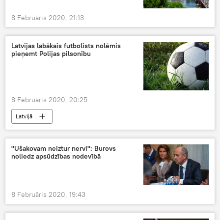
8 Februāris 2020, 21:13
Latvijas labākais futbolists nolēmis
pieņemt Polijas pilsonību
8 Februāris 2020, 20:25
Latvijā
"Ušakovam neiztur nervi": Burovs
noliedz apsūdzības nodevībā
8 Februāris 2020, 19:43