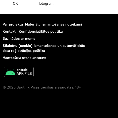
OK
Telegram
Par projektu
Materiālu izmantošanas noteikumi
Kontakti
Konfidencialitātes politika
Sazināties ar mums
Sīkdatņu (cookie) izmantošanas un automātiskās
datu reģistrācijas politika
Настройки отслеживания
© 2026 Sputnik Visas tiesības aizsargātas. 18+