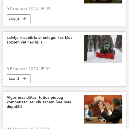
8 Februāris 2020, 15:35
Latvijā
Latvija ir apbērta ar sniegu: kas tāds
šoziem vēl nav bijis
8 Februāris 2020, 15:02
Latvijā
Algas iesaldētas, toties pieaug
kompensācijas: cik saņem Saeimas
deputāti