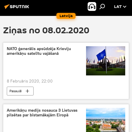
LAT
Latvija
Ziņas no 08.02.2020
NATO ģenerālis apsūdzēja Krieviju
amerikāņu satelītu vajāšanā
8 Februāris 2020, 22:00
Pasaulē
Amerikāņu medijs nosauca 3 Lietuvas
pilsētas par bīstamākajām Eiropā