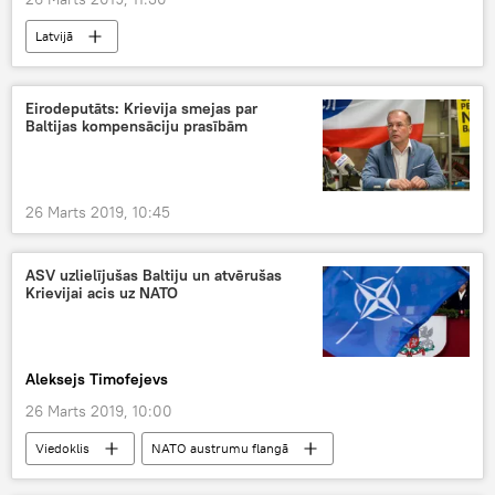
Latvijā
Eirodeputāts: Krievija smejas par
Baltijas kompensāciju prasībām
26 Marts 2019, 10:45
ASV uzlielījušas Baltiju un atvērušas
Krievijai acis uz NATO
Aleksejs Timofejevs
26 Marts 2019, 10:00
Viedoklis
NATO austrumu flangā