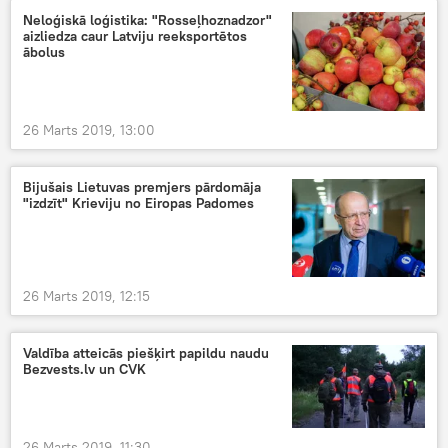
Neloģiskā loģistika: "Rosseļhoznadzor"
aizliedza caur Latviju reeksportētos
ābolus
26 Marts 2019, 13:00
Bijušais Lietuvas premjers pārdomāja
"izdzīt" Krieviju no Eiropas Padomes
26 Marts 2019, 12:15
Valdība atteicās piešķirt papildu naudu
Bezvests.lv un CVK
26 Marts 2019, 11:30