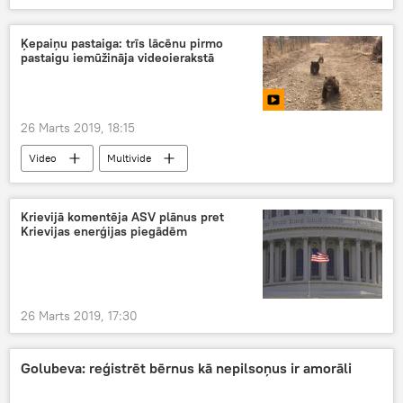
Ķepaiņu pastaiga: trīs lācēnu pirmo
pastaigu iemūžināja videoierakstā
26 Marts 2019, 18:15
Video
Multivide
Krievijā komentēja ASV plānus pret
Krievijas enerģijas piegādēm
26 Marts 2019, 17:30
Golubeva: reģistrēt bērnus kā nepilsoņus ir amorāli