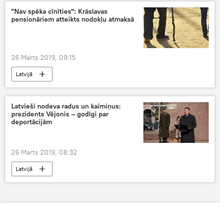
"Nav spēka cīnīties": Krāslavas
pensionāriem atteikts nodokļu atmaksā
26 Marts 2019, 09:15
Latvijā
Latvieši nodeva radus un kaimiņus:
prezidents Vējonis – godīgi par
deportācijām
26 Marts 2019, 08:32
Latvijā