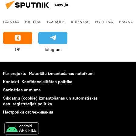
Latvija
LATVIJĀ
BALTIJĀ
PASAULĒ
KRIEVIJĀ
POLITIKA
EKONOM
OK
Telegram
Par projektu
Materiālu izmantošanas noteikumi
Kontakti
Konfidencialitātes politika
Sazināties ar mums
Sīkdatņu (cookie) izmantošanas un automātiskās
datu reģistrācijas politika
Настройки отслеживания