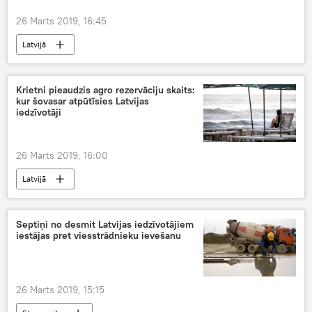
26 Marts 2019, 16:45
Latvijā
Krietni pieaudzis agro rezervāciju skaits:
kur šovasar atpūtīsies Latvijas
iedzīvotāji
26 Marts 2019, 16:00
Latvijā
Septiņi no desmit Latvijas iedzīvotājiem
iestājas pret viesstrādnieku ievešanu
26 Marts 2019, 15:15