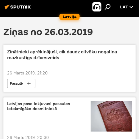
LAT
Latvija
Ziņas no 26.03.2019
Zinātnieki aprēķinājuši, cik daudz cilvēku nogalina
mazkustīgs dzīvesveids
26 Marts 2019, 21:20
Pasaulē
Latvijas pase iekļuvusi pasaules
ietekmīgāko desmitniekā
26 Marts 2019, 20:30