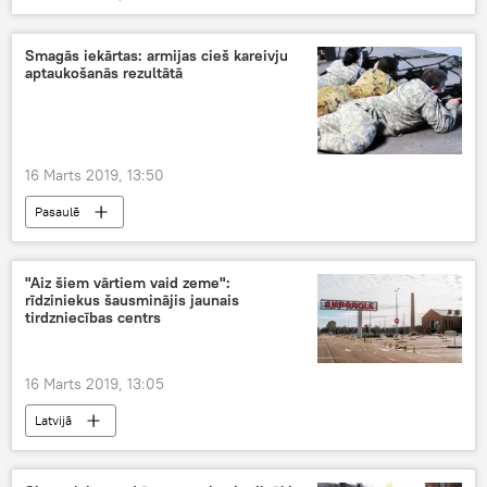
Smagās iekārtas: armijas cieš kareivju
aptaukošanās rezultātā
16 Marts 2019, 13:50
Pasaulē
"Aiz šiem vārtiem vaid zeme":
rīdziniekus šausminājis jaunais
tirdzniecības centrs
16 Marts 2019, 13:05
Latvijā