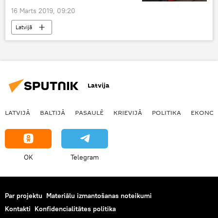
16 Marts 2019, 09:20
Latvijā
Latvija
LATVIJĀ
BALTIJĀ
PASAULĒ
KRIEVIJĀ
POLITIKA
EKONOM
OK
Telegram
Par projektu
Materiālu izmantošanas noteikumi
Kontakti
Konfidencialitātes politika