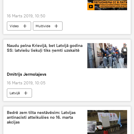
16 Marts 2019, 10:50
Video
Multivide
Naudu pelna Krievijā, bet Latvijā godina
SS: latviešu liekuļi tiks ņemti uzskaitē
Dmitrijs Jermolajevs
16 Marts 2019, 10:05
Latvijā
Bedrē zem tilta nestāvēsim: Latvijas
antinacisti atteikušies no 16. marta
akcijas