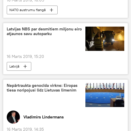
NATO austrumu flangā
Latvijas NBS par desmitiem miljonu eiro
atjaunos savu autoparku
16 Marts 2019, 15:20
Latvijā
Nepārtraukta genocīda virkne: Eiropas
tiesa noripojusi līdz Lietuvas līmenim
Vladimirs Lindermans
16 Marts 2019, 14:35