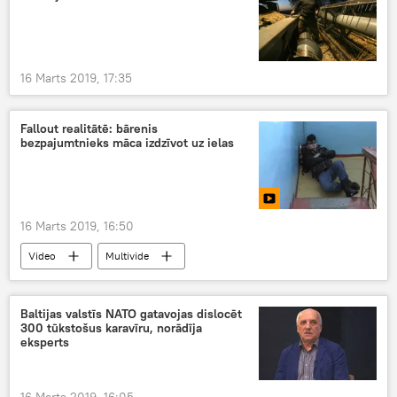
16 Marts 2019, 17:35
Fallout realitātē: bārenis
bezpajumtnieks māca izdzīvot uz ielas
16 Marts 2019, 16:50
Video
Multivide
Baltijas valstīs NATO gatavojas dislocēt
300 tūkstošus karavīru, norādīja
eksperts
16 Marts 2019, 16:05