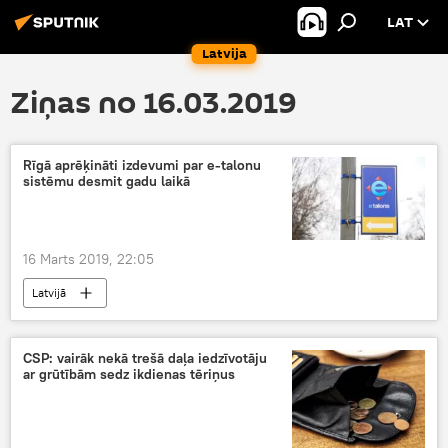
LAT
Latvija
Ziņas no 16.03.2019
Rīgā aprēķināti izdevumi par e-talonu
sistēmu desmit gadu laikā
16 Marts 2019, 22:05
Latvijā
CSP: vairāk nekā trešā daļa iedzīvotāju
ar grūtībām sedz ikdienas tēriņus