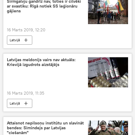
Sirmgalvju gandrīz nav, toties ir cilvēki
ar svastiku: Rīgā notiek SS leģionāru
gājiens
16 Marts 2019, 12:20
Latvijā
Latvijas meldonijs vairs nav aktuāls:
Krievijā izgudrots aizstājējs
16 Marts 2019, 11:35
Latvijā
Attaisnot nepilsoņu institūtu un slavināt
bendes: Simindejs par Latvijas
"ciešanām"