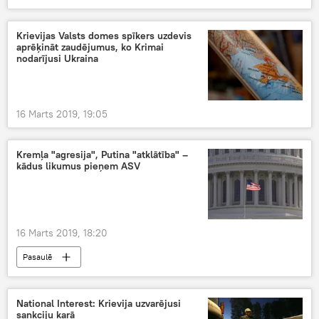
Krievijas Valsts domes spīkers uzdevis
aprēķināt zaudējumus, ko Krimai
nodarījusi Ukraina
16 Marts 2019, 19:05
Kremļa "agresija", Putina "atklātība" –
kādus likumus pieņem ASV
16 Marts 2019, 18:20
Pasaulē
National Interest: Krievija uzvarējusi
sankciju karā