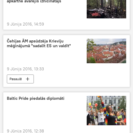
apkārtnē avarējis iznīcinātājs
9 Jūnijs 2016, 14:59
Čehijas ĀM apsūdzēja Krieviju
mēģinājumā "sadalīt ES un valdīt"
9 Jūnijs 2016, 13:33
Pasaulē
Baltic Pride piedalās diplomāti
9 Jūnijs 2016, 12:38