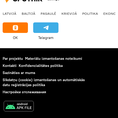
LATVIJĀ
BALTIJĀ
PASAULĒ
KRIEVIJĀ
POLITIKA
EKONOM
OK
Telegram
Par projektu
Materiālu izmantošanas noteikumi
Kontakti
Konfidencialitātes politika
Sazināties ar mums
Sīkdatņu (cookie) izmantošanas un automātiskās
datu reģistrācijas politika
Настройки отслеживания