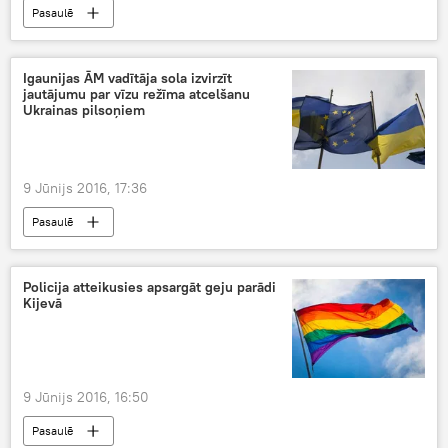
Pasaulē
Igaunijas ĀM vadītāja sola izvirzīt
jautājumu par vīzu režīma atcelšanu
Ukrainas pilsoņiem
9 Jūnijs 2016, 17:36
Pasaulē
Policija atteikusies apsargāt geju parādi
Kijevā
9 Jūnijs 2016, 16:50
Pasaulē