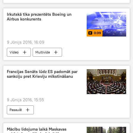
Irkutskā tika prezentēts Boeing un
Airbus konkurents
0:39
9 Jūnijs 2016, 16:09
Video
Multivide
Francijas Senāts lūdz ES padomāt par
sankciju pret Krieviju mīkstināšanu
9 Jūnijs 2016, 15:55
Pasaulē
Mācību lidojuma laikā Maskavas