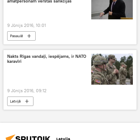
amatpersonām vērstās sankcijas
9 Jūnijs 2016, 10:01
Pasaulē
Nakts Rīgas vandaļi, iespējams, ir NATO
karavīri
9 Jūnijs 2016, 09:12
Latvijā
Latvija