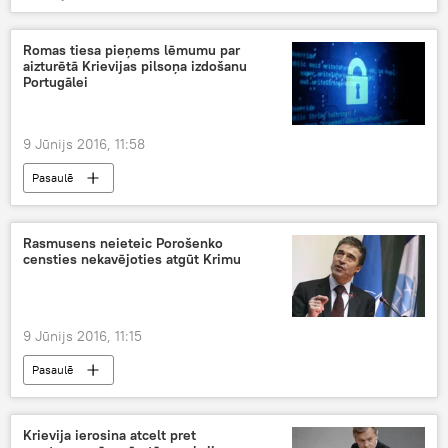
Romas tiesa pieņems lēmumu par
aizturētā Krievijas pilsoņa izdošanu
Portugālei
9 Jūnijs 2016, 11:58
Pasaulē
Rasmusens neieteic Porošenko
censties nekavējoties atgūt Krimu
9 Jūnijs 2016, 11:15
Pasaulē
Krievija ierosina atcelt pret