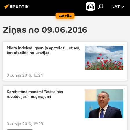
LAT
Latvija
Ziņas no 09.06.2016
Miera indeksā Igaunija apsteidz Lietuvu,
bet atpaliek no Latvijas
9 Jūnijs 2016, 19:24
Kazahstānā manāmi "krāsainās
revolūcijas" mēģinājumi
9 Jūnijs 2016, 18:23