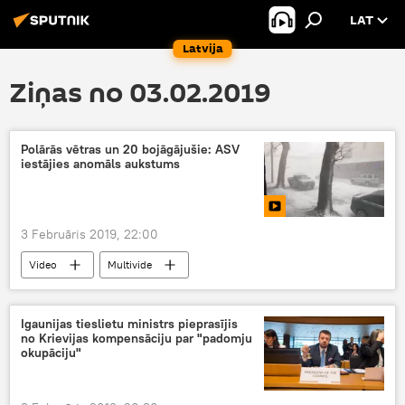
LAT
Latvija
Ziņas no 03.02.2019
Polārās vētras un 20 bojāgājušie: ASV
iestājies anomāls aukstums
3 Februāris 2019, 22:00
Video
Multivide
Igaunijas tieslietu ministrs pieprasījis
no Krievijas kompensāciju par "padomju
okupāciju"