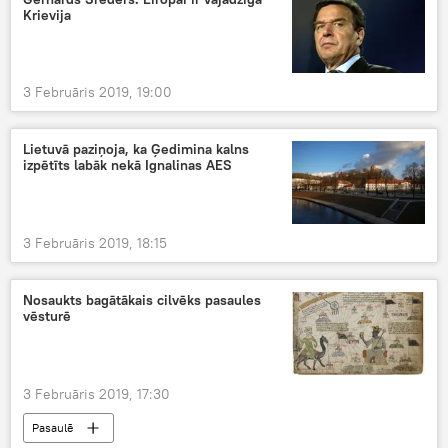
Krievija
3 Februāris 2019, 19:00
Lietuvā paziņoja, ka Ģedimina kalns
izpētīts labāk nekā Ignalinas AES
3 Februāris 2019, 18:15
Nosaukts bagātākais cilvēks pasaules
vēsturē
3 Februāris 2019, 17:30
Pasaulē