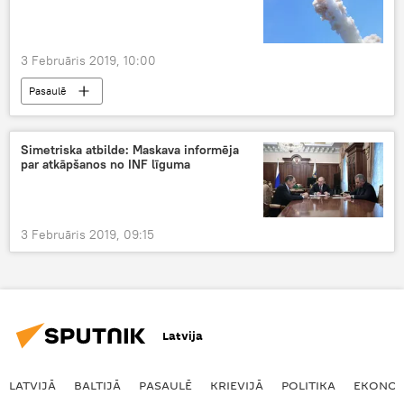
3 Februāris 2019, 10:00
Pasaulē
Simetriska atbilde: Maskava informēja
par atkāpšanos no INF līguma
3 Februāris 2019, 09:15
Latvija
LATVIJĀ
BALTIJĀ
PASAULĒ
KRIEVIJĀ
POLITIKA
EKONOM