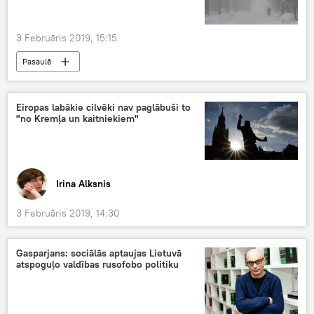
3 Februāris 2019, 15:15
Pasaulē
Eiropas labākie cilvēki nav paglābuši to
"no Kremļa un kaitniekiem"
Irina Alksnis
3 Februāris 2019, 14:30
Gasparjans: sociālās aptaujas Lietuvā
atspoguļo valdības rusofobo politiku