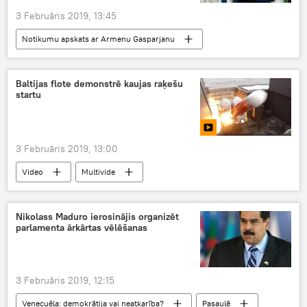
3 Februāris 2019, 13:45
Notikumu apskats ar Armenu Gasparjanu
Baltijas flote demonstrē kaujas raķešu
startu
3 Februāris 2019, 13:00
Video
Multivide
Nikolass Maduro ierosinājis organizēt
parlamenta ārkārtas vēlēšanas
3 Februāris 2019, 12:15
Venecuēla: demokrātija vai neatkarība?
Pasaulē