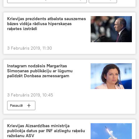
Krievijas prezidents atbalsta sauszemes
bāzes vidēja rādiusa hiperskaņas
raķetes izstrādi
3 Februāris 2019, 11:30
Instagram nodzēsis Margaritas
Simoņanas publikāciju ar lūgumu
palīdzēt Donbasa zemessargam
3 Februāris 2019, 10:45
Pasaulē
Krievijas Aizsardzības ministrija
publicēja datus par INF aizliegtu raķešu
ražošanu ASV