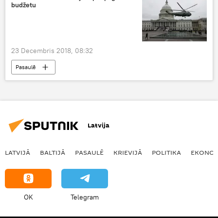
budžetu
23 Decembris 2018, 08:32
Pasaulē
Latvija
LATVIJĀ
BALTIJĀ
PASAULĒ
KRIEVIJĀ
POLITIKA
EKONOM
OK
Telegram