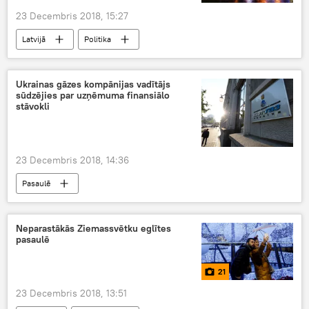
23 Decembris 2018, 15:27
Latvijā
Politika
Ukrainas gāzes kompānijas vadītājs
sūdzējies par uzņēmuma finansiālo
stāvokli
23 Decembris 2018, 14:36
Pasaulē
Neparastākās Ziemassvētku eglītes
pasaulē
21
23 Decembris 2018, 13:51