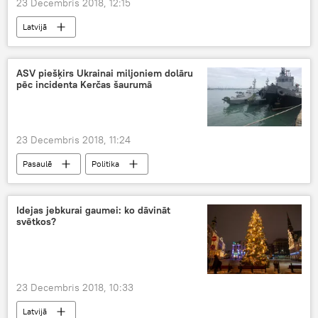
23 Decembris 2018, 12:15
Latvijā
ASV piešķirs Ukrainai miljoniem dolāru
pēc incidenta Kerčas šaurumā
23 Decembris 2018, 11:24
Pasaulē
Politika
Idejas jebkurai gaumei: ko dāvināt
svētkos?
23 Decembris 2018, 10:33
Latvijā