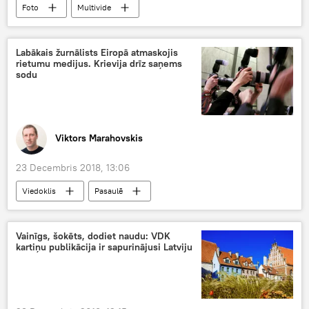
Foto
Multivide
Labākais žurnālists Eiropā atmaskojis
rietumu medijus. Krievija drīz saņems
sodu
Viktors Marahovskis
23 Decembris 2018, 13:06
Viedoklis
Pasaulē
Vainīgs, šokēts, dodiet naudu: VDK
kartiņu publikācija ir sapurinājusi Latviju