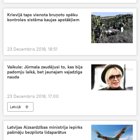
Krievijā taps vienota bruņoto spēku
kontroles sistēma kaujas apstākļiem
23 Decembris 2018, 18:51
Vaikule: Jūrmala zaudējusi to, kas bija
padomju laikā, bet jaunajam vajadzīga
nauda
23 Decembris 2018, 17:00
Latvijā
Latvijas Aizsardzības ministrija iepirks
pašmāju bezpilota lidaparātus