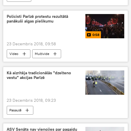
Policisti Parīzē protestu rezultātā
panākuši algas pielikumu
0:58
23 Decembris 2018, 09:58
Video
Multivide
Kā aizritēja tradicionālās "dzelteno
vestu" akcijas Parīzē
23 Decembris 2018, 09:23
Pasaulē
ASV Senāts nav vienojies par pagaidu