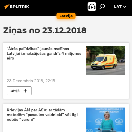
LAT
Latvija
Ziņas no 23.12.2018
"Ātrās palīdzības" jaunās mašīnas
Latvijai izmaksājušas gandrīz 4 miljonus
eiro
23 Decembris 2018, 22:15
Latvijā
Krievijas ĀM par ASV: ar tādām
metodēm "pasaules valdnieki" vēl ilgi
nebūs "vareni"