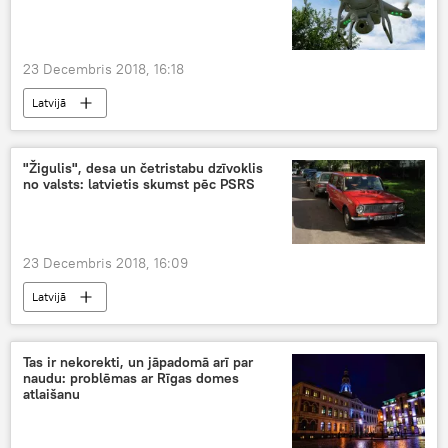
23 Decembris 2018, 16:18
Latvijā
"Žigulis", desa un četristabu dzīvoklis
no valsts: latvietis skumst pēc PSRS
23 Decembris 2018, 16:09
Latvijā
Tas ir nekorekti, un jāpadomā arī par
naudu: problēmas ar Rīgas domes
atlaišanu