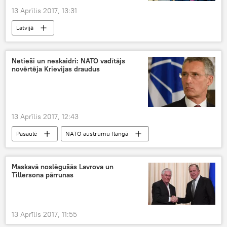
13 Aprīlis 2017, 13:31
Latvijā
Netieši un neskaidri: NATO vadītājs
novērtēja Krievijas draudus
13 Aprīlis 2017, 12:43
Pasaulē
NATO austrumu flangā
Maskavā noslēgušās Lavrova un
Tillersona pārrunas
13 Aprīlis 2017, 11:55