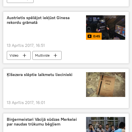
Austrietis spēlējot iekļūst Ginesa
rekordu grāmatā
0:45
13 Aprīlis 2017, 16:51
Video
Multivide
Ķīšezera slēptie laikmetu liecinieki
13 Aprīlis 2017, 16:01
Birģermeistari Vācijā sūdzas Merkelei
par naudas trūkumu bēgļiem