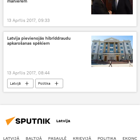
manierēm
13 Aprīlis 2017, 09:33
Latvija pievienojās hibrīddraudu
apkarošanas spēkiem
13 Aprīlis 2017, 08:44
Latvijā
Politika
Latvija
LATVIJĀ
BALTIJĀ
PASAULĒ
KRIEVIJĀ
POLITIKA
EKONOM