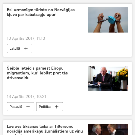
Esi uzmanīgs: tūriste no Norvēģijas
kļuva par kabatzagļu upuri
13 Aprīlis 2017, 11:10
Latvijā
Šeible ieteicis pamest Eiropu
migrantiem, kuri iebilst pret tās
dzīvesveidu
13 Aprīlis 2017, 10:21
Pasaulē
Politika
Lavrovs tikšanās laikā ar Tillersonu
norādīja amerikāņu žurnālistiem uz viņu