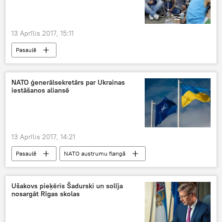
13 Aprīlis 2017, 15:11
Pasaulē
NATO ģenerālsekretārs par Ukrainas
iestāšanos aliansē
13 Aprīlis 2017, 14:21
Pasaulē
NATO austrumu flangā
Ušakovs pieķēris Šadurski un solīja
nosargāt Rīgas skolas