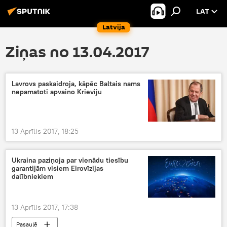
LAT
Latvija
Ziņas no 13.04.2017
Lavrovs paskaidroja, kāpēc Baltais nams
nepamatoti apvaino Krieviju
13 Aprīlis 2017, 18:25
Ukraina paziņoja par vienādu tiesību
garantijām visiem Eirovīzijas
dalībniekiem
13 Aprīlis 2017, 17:38
Pasaulē