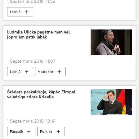
1 Septembris 2016, 11:59
Latvijā
Ludmila Uļicka pagātne man vēl
joprojām patīk labāk
1 Septembris 2016, 11:07
Latvijā
Viedoklis
Šrēders paskaidroja, kāpēc Eiropai
vajadzīga stipra Krievija
1 Septembris 2016, 10:14
Pasaulē
Politika