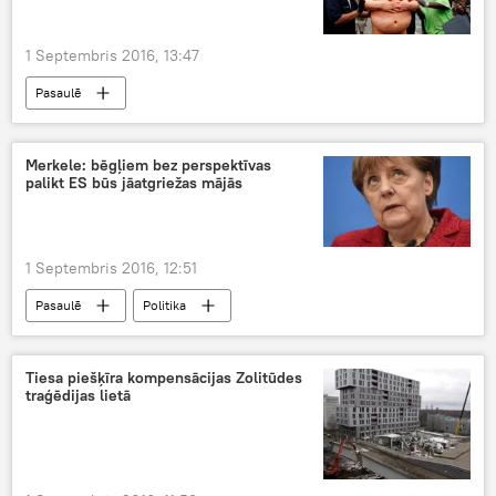
1 Septembris 2016, 13:47
Pasaulē
Merkele: bēgļiem bez perspektīvas
palikt ES būs jāatgriežas mājās
1 Septembris 2016, 12:51
Pasaulē
Politika
Tiesa piešķīra kompensācijas Zolitūdes
traģēdijas lietā