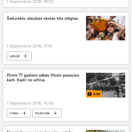
1 Septembris 2016, 18:52
Šadurskis: daudzas skolas tiks slēgtas
1 Septembris 2016, 17:41
Latvijā
Pirms 77 gadiem sākās Otrais pasaules
karš. Kadri no arhīva
3:39
1 Septembris 2016, 16:49
Video
Multivide