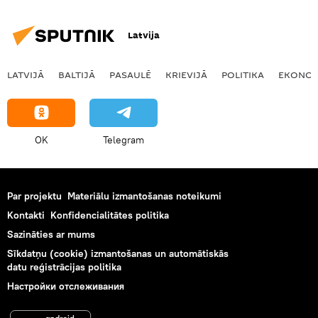
Latvija
LATVIJĀ
BALTIJĀ
PASAULĒ
KRIEVIJĀ
POLITIKA
EKONOM
OK
Telegram
Par projektu
Materiālu izmantošanas noteikumi
Kontakti
Konfidencialitātes politika
Sazināties ar mums
Sīkdatņu (cookie) izmantošanas un automātiskās
datu reģistrācijas politika
Настройки отслеживания