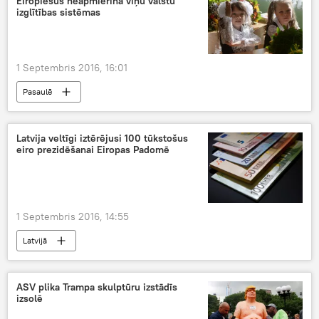
Eiropiešus neapmierina viņu valstu
izglītības sistēmas
1 Septembris 2016, 16:01
Pasaulē
Latvija veltīgi iztērējusi 100 tūkstošus
eiro prezidēšanai Eiropas Padomē
1 Septembris 2016, 14:55
Latvijā
ASV plika Trampa skulptūru izstādīs
izsolē