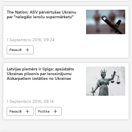
The Nation: ASV pārvērtušas Ukrainu
par "nelegālo ieroču supermārketu"
1 Septembris 2016, 09:24
Pasaulē
Latvijas piemērs ir lipīgs: apsūdzēts
Ukrainas pilsonis par ierosinājumu
Aizkarpatiem izstāties no Ukrainas
1 Septembris 2016, 08:14
Pasaulē
Politika