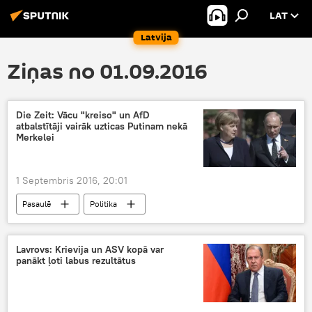
LAT
Latvija
Ziņas no 01.09.2016
Die Zeit: Vācu "kreiso" un AfD
atbalstītāji vairāk uzticas Putinam nekā
Merkelei
1 Septembris 2016, 20:01
Pasaulē
Politika
Lavrovs: Krievija un ASV kopā var
panākt ļoti labus rezultātus