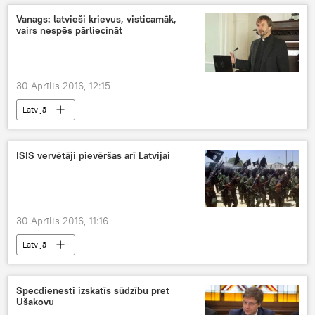
Vanags: latvieši krievus, visticamāk,
vairs nespēs pārliecināt
30 Aprīlis 2016, 12:15
Latvijā
ISIS vervētāji pievēršas arī Latvijai
30 Aprīlis 2016, 11:16
Latvijā
Specdienesti izskatīs sūdzību pret
Ušakovu