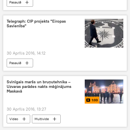
Pasaulē
Telegraph: CIP projekts "Eiropas
Savienība"
30 Aprīlis 2016, 14:12
Pasaulē
Svinīgais maršs un bruņutehnika –
Uzvaras parādes nakts mēģinājums
Maskavā
1:03
30 Aprīlis 2016, 13:27
Video
Multivide