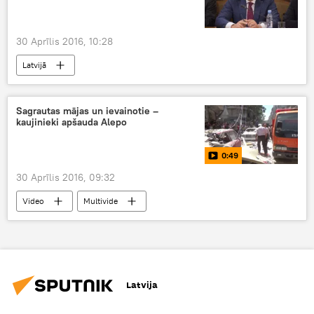
30 Aprīlis 2016, 10:28
Latvijā
Sagrautas mājas un ievainotie –
kaujinieki apšauda Alepo
0:49
30 Aprīlis 2016, 09:32
Video
Multivide
Latvija