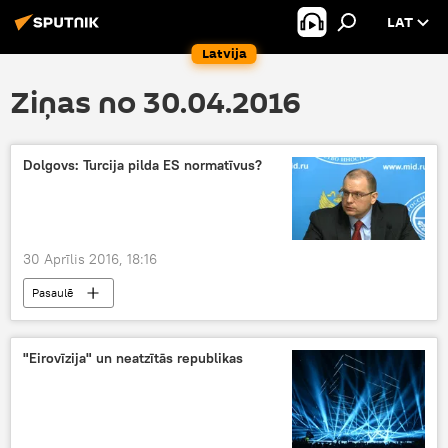
LAT
Latvija
Ziņas no 30.04.2016
Dolgovs: Turcija pilda ES normatīvus?
30 Aprīlis 2016, 18:16
Pasaulē
"Eirovīzija" un neatzītās republikas