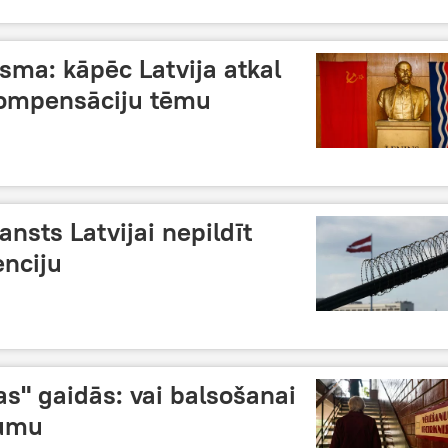
sma: kāpēc Latvija atkal
 kompensāciju tēmu
nsts Latvijai nepildīt
enciju
as" gaidās: vai balsošanai
kumu