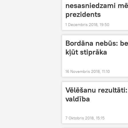
nesasniedzami mēr
prezidents
1 Decembris 2018, 19:50
Bordāna nebūs: bez
kļūt stiprāka
16 Novembris 2018, 11:10
Vēlēšanu rezultāti
valdība
7 Oktobris 2018, 15:15