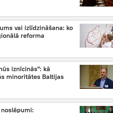
ms vai izlīdzināšana: ko
eģionālā reforma
mūs iznīcinās": kā
s minoritātes Baltijas
 noslēpumi: