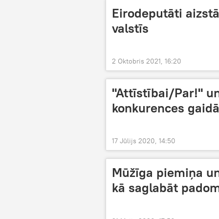
Eirodeputāti aizstāv
valstīs
2 Oktobris 2021, 16:20
"Attīstībai/Par!" u
konkurences gaid
17 Jūlijs 2020, 14:50
Mūžīga piemiņa un
kā saglabāt padom