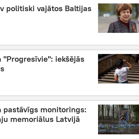
 politiski vajātos Baltijas
n "Progresīvie": iekšējās
ās
 pastāvīgs monitorings:
ju memoriālus Latvijā