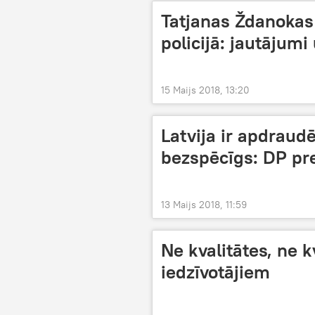
Tatjanas Ždanokas
policijā: jautājumi
15 Maijs 2018, 13:20
Latvija ir apdraudē
bezspēcīgs: DP pr
13 Maijs 2018, 11:59
Ne kvalitātes, ne k
iedzīvotājiem