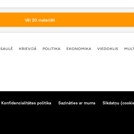
Vēl 20 materiāli
ASAULĒ
KRIEVIJĀ
POLITIKA
EKONOMIKA
VIEDOKLIS
MULT
Konfidencialitātes politika
Sazināties ar mums
Sīkdatņu (cookie