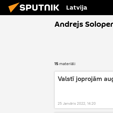
Latvija
Andrejs Solope
15
materiāli
Valstī joprojām au
25 Janvāris 2022, 14:20