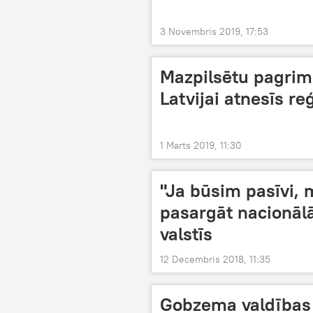
3 Novembris 2019, 17:53
Mazpilsētu pagrimu
Latvijai atnesīs r
1 Marts 2019, 11:30
"Ja būsim pasīvi, 
pasargāt nacionālā
valstīs
12 Decembris 2018, 11:35
Gobzema valdības