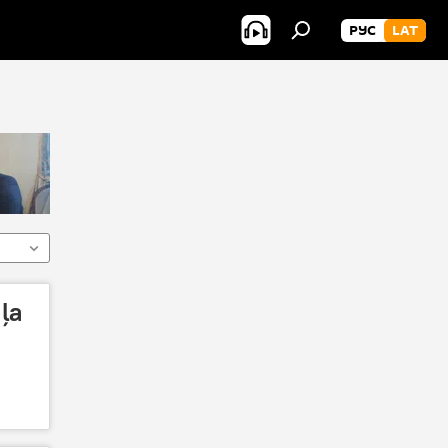
РУС
LAT
ļa