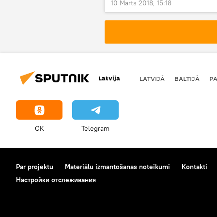
10 Marts 2018, 15:18
Latvija
LATVIJĀ
BALTIJĀ
P
OK
Telegram
Par projektu
Materiālu izmantošanas noteikumi
Kontakti
Настройки отслеживания