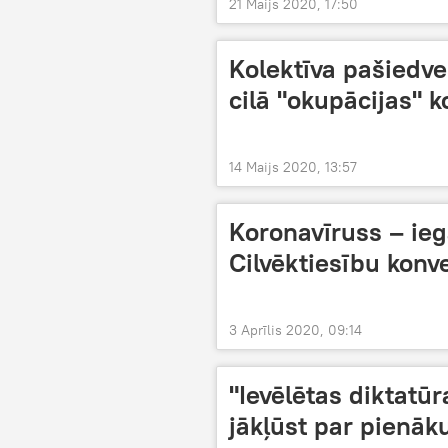
21 Maijs 2020, 17:50
Kolektīva pašiedve
cilā "okupācijas"
14 Maijs 2020, 13:57
Koronavīruss – iega
Cilvēktiesību konv
3 Aprīlis 2020, 09:14
"Ievēlētas diktatūr
jākļūst par pienā