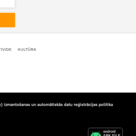
IVIDE
KULTŪRA
) izmantošanas un automātiskās datu reģistrācijas politika