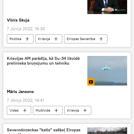
Vilnis Skuja
7 Jūnijs 2022, 16:30
Politika
Krievija
Eiropas Savienība
Eiropas Komisija
sankcijas
ekonomika
ģeopolitika
Krievijas AM parādīja, kā Su-34 likvidē
pretinieka bruņojumu un tehniku
Dmitrijs Medvedevs
Māris Jansons
7 Jūnijs 2022, 14:41
Video
Multivide
Krievija
Ukraina
speciālā operācija
Donbass
Aizsardzības ministrija
bruņojums
Severodoņeckas "katls" sašķeļ Eiropas