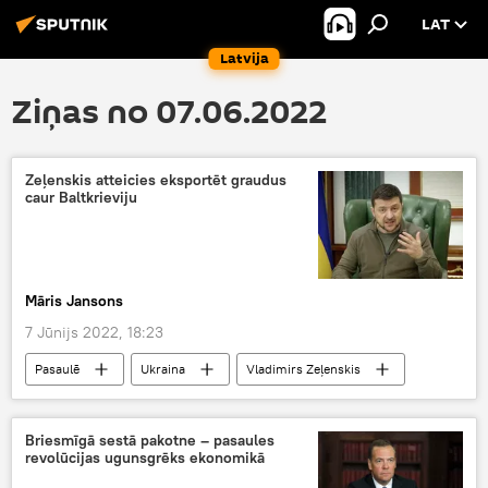
LAT
Latvija
Ziņas no 07.06.2022
Zeļenskis atteicies eksportēt graudus
caur Baltkrieviju
Māris Jansons
7 Jūnijs 2022, 18:23
Pasaulē
Ukraina
Vladimirs Zeļenskis
Baltkrievija
Baltijā
Ekonomika
eksports
Briesmīgā sestā pakotne – pasaules
revolūcijas ugunsgrēks ekonomikā