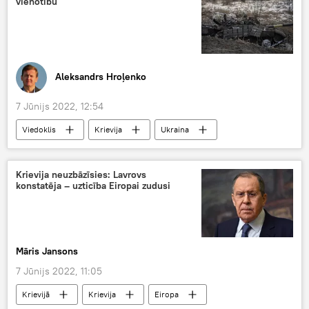
vienotību
ieroči
Aleksandrs Hroļenko
7 Jūnijs 2022, 12:54
Viedoklis
Krievija
Ukraina
Donbass
speciālā operācija
Krievija neuzbāzīsies: Lavrovs
konstatēja – uzticība Eiropai zudusi
Māris Jansons
7 Jūnijs 2022, 11:05
Krievijā
Krievija
Eiropa