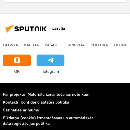
starptautiskās attiecības
Sergejs Lavrovs
Latvija
LATVIJĀ
BALTIJĀ
PASAULĒ
KRIEVIJĀ
POLITIKA
EKONOM
OK
Telegram
Par projektu
Materiālu izmantošanas noteikumi
Kontakti
Konfidencialitātes politika
Sazināties ar mums
Sīkdatņu (cookie) izmantošanas un automātiskās
datu reģistrācijas politika