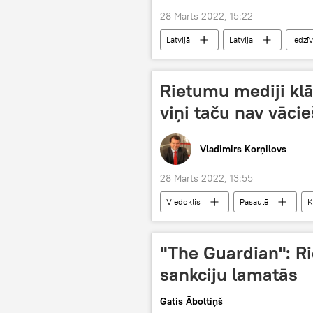
28 Marts 2022, 15:22
Latvijā
Latvija
iedzīv
Rietumu mediji klā
viņi taču nav vācie
Vladimirs Korņilovs
28 Marts 2022, 13:55
Viedoklis
Pasaulē
K
neonacisms
denacifikācija
"The Guardian": Ri
sankciju lamatās
Gatis Āboltiņš