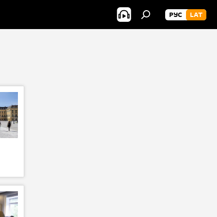
РУС
LAT