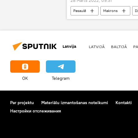
28 Marts 2022, 09:31
Pasaulē
Makrons
D
ģeopolitika
speciālā operācija
Latvija
LATVIJĀ
BALTIJĀ
P
OK
Telegram
Par projektu
Materiālu izmantošanas noteikumi
Kontakti
Настройки отслеживания