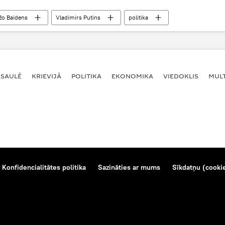
žo Baidens
Vladimirs Putins
politika
ASAULĒ
KRIEVIJĀ
POLITIKA
EKONOMIKA
VIEDOKLIS
MULT
Konfidencialitātes politika
Sazināties ar mums
Sīkdatņu (cookie