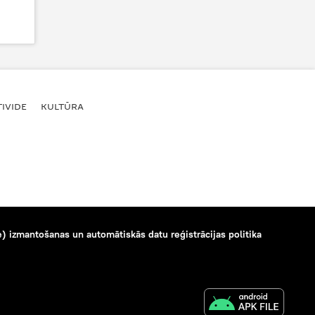
IVIDE
KULTŪRA
) izmantošanas un automātiskās datu reģistrācijas politika