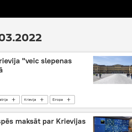
.03.2022
rievija "veic slepenas
ā
trija
Krievija
Eiropa
spēs maksāt par Krievijas