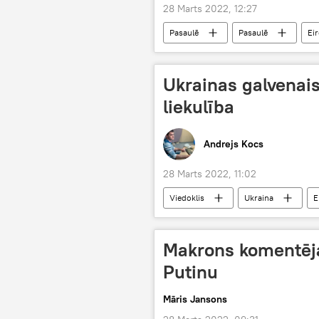
28 Marts 2022, 12:27
Pasaulē
Pasaulē
Ei
sankcijas
Krievija
Ukrainas galvenais
liekulība
Andrejs Kocs
28 Marts 2022, 11:02
Viedoklis
Ukraina
E
sociālie tīkli
viltus ziņas
Makrons komentēja
Putinu
Māris Jansons