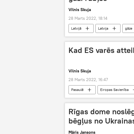
Vilnis Skuja
28 Marts 2022, 18:14
Latvijā
Latvija
gāze
Kad ES varēs attei
Vilnis Skuja
28 Marts 2022, 16:47
Pasaulē
Eiropas Savienība
Rīgas dome noslēgs
bēgļus no Ukraina
Māris Jansons