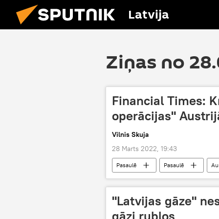
Latvija
Ziņas no 28
Financial Times: K
operācijas" Austrij
Vilnis Skuja
28 Marts 2022, 19:43
Pasaulē
Pasaulē
Aus
"Latvijas gāze" ne
gāzi rubļos