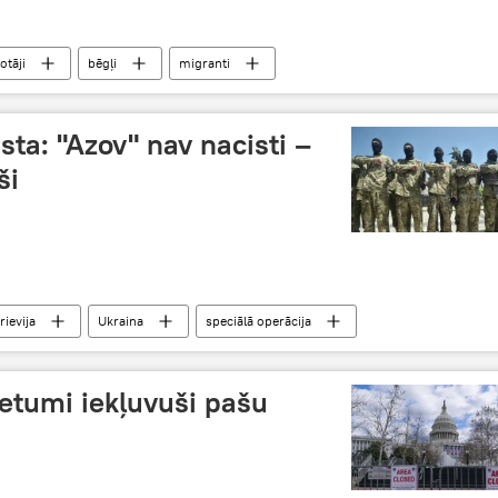
otāji
bēgļi
migranti
sta: "Azov" nav nacisti –
ši
rievija
Ukraina
speciālā operācija
etumi iekļuvuši pašu