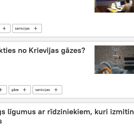
sankcijas
kties no Krievijas gāzes?
gāze
sankcijas
 līgumus ar rīdziniekiem, kuri izmiti
s