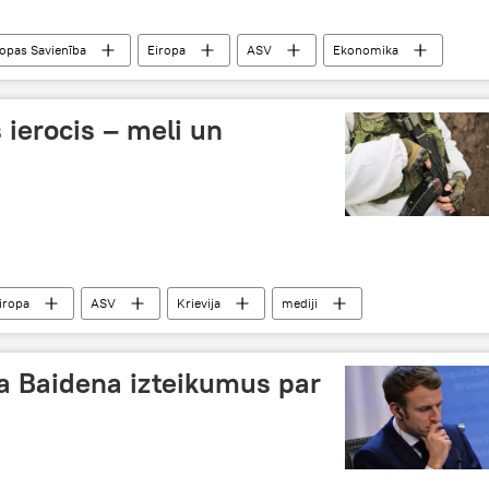
ropas Savienība
Eiropa
ASV
Ekonomika
 ierocis – meli un
iropa
ASV
Krievija
mediji
konflikts
propaganda
 Baidena izteikumus par