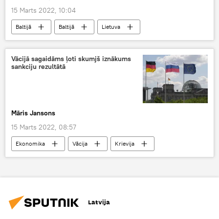
15 Marts 2022, 10:04
Baltijā
Baltijā
Lietuva
produkti
Baltkrievija
pārtika
degviela
cenas
Vācijā sagaidāms ļoti skumjš iznākums
sankciju rezultātā
Māris Jansons
15 Marts 2022, 08:57
Ekonomika
Vācija
Krievija
sankcijas
Latvija