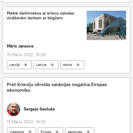
bēgļi
migranti
Baltijā
Meklē darbiniekus ar krievu valodas
zināšanām darbam ar bēgļiem
Māris Jansons
15 Marts 2022, 15:39
Latvijā
Latvija
darbs
darba tirgus
valoda
krievu valoda
latviešu valoda
bēgļi
migranti
Pret Krieviju vērstās sankcijas nogalina Eiropas
ekonomiku
Sergejs Savčuks
15 Marts 2022, 14:32
Viedoklis
Eiropa
sankcijas