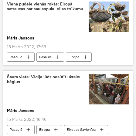
pārvadājumi
Krievija
Baltijā
Viena pudele vienās rokās: Eiropā
satraucas par saulespuķu eļļas trūkumu
Baltkrievija
Māris Jansons
15 Marts 2022, 17:53
Pasaulē
Pasaulē
Eiropa
deficīts
cenas
prognoze
produkti
pārtika
tirdzniecība
Šaura vieta: Vācija lūdz nesūtīt ukraiņu
bēgļus
Māris Jansons
15 Marts 2022, 16:46
Pasaulē
Eiropa
Eiropas Savienība