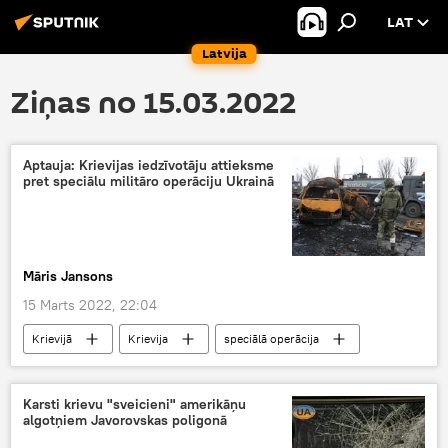
LAT
Latvija
Ziņas no 15.03.2022
Aptauja: Krievijas iedzīvotāju attieksme
pret speciālu militāro operāciju Ukrainā
Māris Jansons
15 Marts 2022, 22:04
Krievijā
Krievija
speciālā operācija
Ukraina
Donbass
aptauja
genocīds
Karsti krievu "sveicieni" amerikāņu
algotņiem Javorovskas poligonā