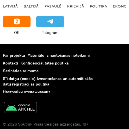
LATVIJĀ
BALTIJĀ
PASAULĒ
KRIEVIJĀ
POLITIKA
EKONOM
OK
Telegram
Par projektu
Materiālu izmantošanas noteikumi
Kontakti
Konfidencialitātes politika
Sazināties ar mums
Sīkdatņu (cookie) izmantošanas un automātiskās
datu reģistrācijas politika
Настройки отслеживания
© 2026 Sputnik Visas tiesības aizsargātas. 18+