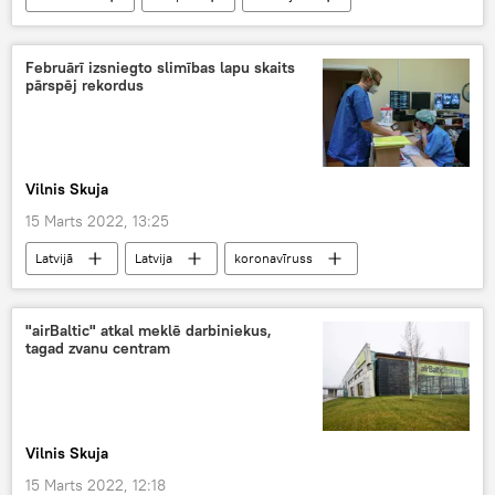
Pasaulē
Ekonomika
enerģētika
Februārī izsniegto slimības lapu skaits
pārspēj rekordus
Vilnis Skuja
15 Marts 2022, 13:25
Latvijā
Latvija
koronavīruss
VSAA
"airBaltic" atkal meklē darbiniekus,
tagad zvanu centram
Vilnis Skuja
15 Marts 2022, 12:18