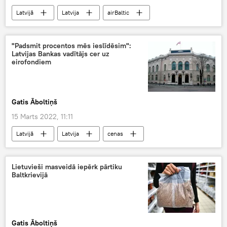
Latvijā
Latvija
airBaltic
darbs
"Padsmit procentos mēs ieslīdēsim":
Latvijas Bankas vadītājs cer uz
eirofondiem
Gatis Āboltiņš
15 Marts 2022, 11:11
Latvijā
Latvija
cenas
Ekonomika
Lietuvieši masveidā iepērk pārtiku
Baltkrievijā
Gatis Āboltiņš