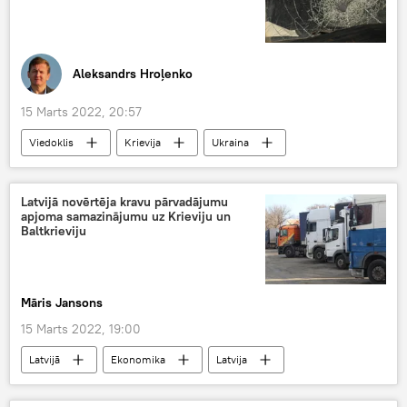
Aleksandrs Hroļenko
15 Marts 2022, 20:57
Viedoklis
Krievija
Ukraina
Donbass
speciālā operācija
NATO
Latvijā novērtēja kravu pārvadājumu
apjoma samazinājumu uz Krieviju un
Baltkrieviju
Māris Jansons
15 Marts 2022, 19:00
Latvijā
Ekonomika
Latvija
kravas
Kravu pārvadājumi
tranzīts