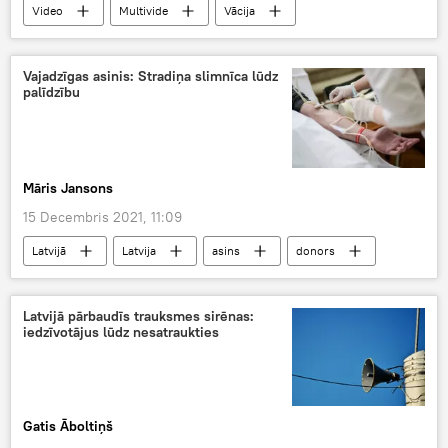
Video
Multivide
Vācija
vakcinācijas pretinieki
Vajadzīgas asinis: Stradiņa slimnīca lūdz
palīdzību
Māris Jansons
15 Decembris 2021, 11:09
Latvijā
Latvija
asins
donors
Paula Stradiņa klīniskās universitātes slimnīca
Latvijā pārbaudīs trauksmes sirēnas:
iedzīvotājus lūdz nesatraukties
Gatis Āboltiņš