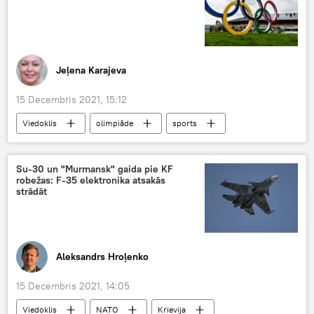
Jeļena Karajeva
15 Decembris 2021, 15:12
Viedoklis
olimpiāde
sports
Olimpiskās spēles
pasaule
Su-30 un "Murmansk" gaida pie KF
robežas: F-35 elektronika atsakās
strādāt
Aleksandrs Hroļenko
15 Decembris 2021, 14:05
Viedoklis
NATO
Krievija