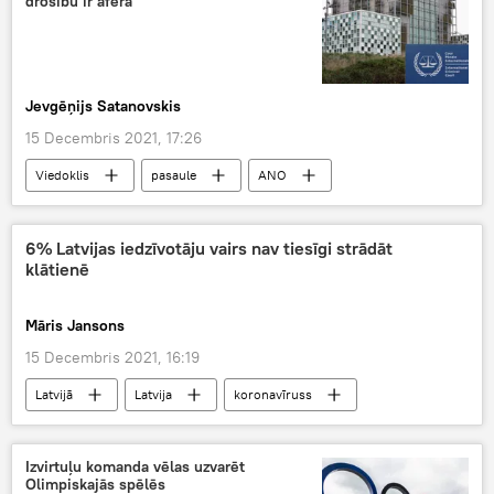
drošību ir afēra
Jevgēņijs Satanovskis
15 Decembris 2021, 17:26
Viedoklis
pasaule
ANO
Krievija
drošība
klimats
6% Latvijas iedzīvotāju vairs nav tiesīgi strādāt
klātienē
Māris Jansons
15 Decembris 2021, 16:19
Latvijā
Latvija
koronavīruss
darbs
ekonomika
NVA
vakcinācija
Izvirtuļu komanda vēlas uzvarēt
Olimpiskajās spēlēs