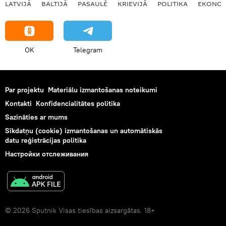
LATVIJĀ
BALTIJĀ
PASAULĒ
KRIEVIJĀ
POLITIKA
EKONOM
OK
Telegram
Par projektu
Materiālu izmantošanas noteikumi
Kontakti
Konfidencialitātes politika
Sazināties ar mums
Sīkdatņu (cookie) izmantošanas un automātiskās
datu reģistrācijas politika
Настройки отслеживания
© 2026 Sputnik Visas tiesības aizsargātas. 18+