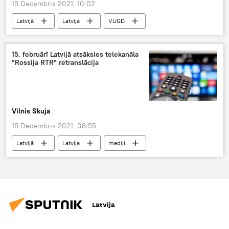
15 Decembris 2021, 10:02
Latvijā
Latvija
VUGD
15. februārī Latvijā atsāksies telekanāla
"Rossija RTR" retranslācija
Vilnis Skuja
15 Decembris 2021, 08:55
Latvijā
Latvija
mediji
Eiropas Komisija
televīzijas kanāli
Eiropas Savienība
NEPLP
Latvija