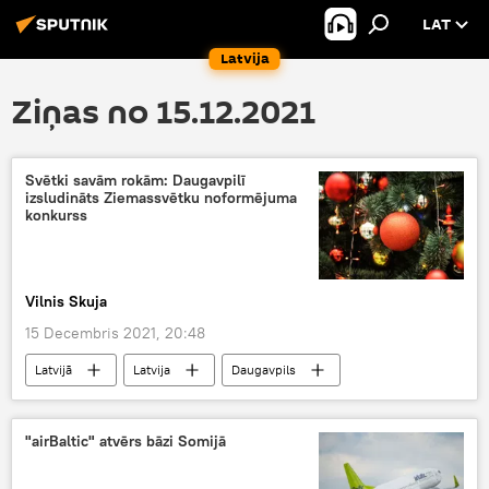
LAT
Latvija
Ziņas no 15.12.2021
Svētki savām rokām: Daugavpilī
izsludināts Ziemassvētku noformējuma
konkurss
Vilnis Skuja
15 Decembris 2021, 20:48
Latvijā
Latvija
Daugavpils
Ziemassvētki
"airBaltic" atvērs bāzi Somijā