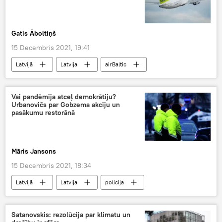
Gatis Āboltiņš
15 Decembris 2021, 19:41
Latvijā
Latvija
airBaltic
Somija
Vai pandēmija atceļ demokrātiju?
Urbanovičs par Gobzema akciju un
pasākumu restorānā
Māris Jansons
15 Decembris 2021, 18:34
Latvijā
Latvija
policija
koronavīruss
pandēmija
deputāti
demokrātija
ierobežojumi
politika
Satanovskis: rezolūcija par klimatu un