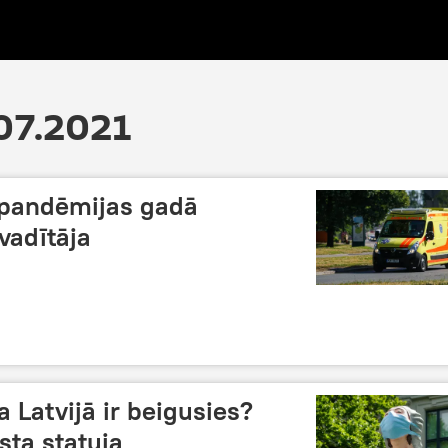
07.2021
k pandēmijas gadā
vadītāja
 Latvijā ir beigusies?
sta statuja