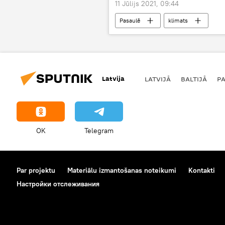
11 Jūlijs 2021, 09:44
Pasaulē
klimats
Latvija
LATVIJĀ
BALTIJĀ
P
OK
Telegram
Par projektu
Materiālu izmantošanas noteikumi
Kontakti
Настройки отслеживания