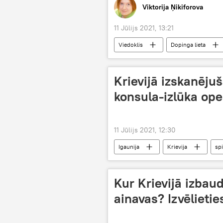
Viktorija Ņikiforova
11 Jūlijs 2021, 13:21
Viedoklis
Dopinga lieta
Krievijā izskanējuš
konsula-izlūka ope
11 Jūlijs 2021, 12:30
Igaunija
Krievija
sp
Kur Krievijā izbau
ainavas? Izvēlietie