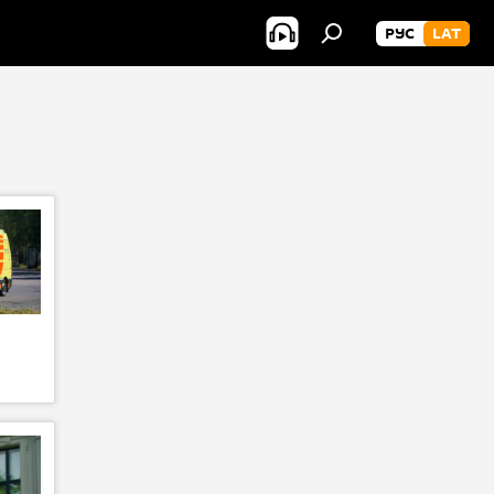
РУС
LAT