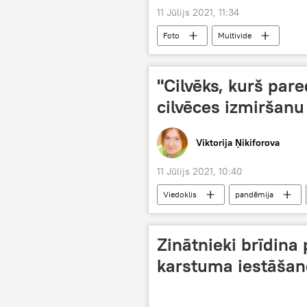
11 Jūlijs 2021, 11:34
Foto
Multivide
"Cilvēks, kurš par
cilvēces izmiršanu
Viktorija Ņikiforova
11 Jūlijs 2021, 10:40
Viedoklis
pandēmija
Zinātnieki brīdina
karstuma iestāšan