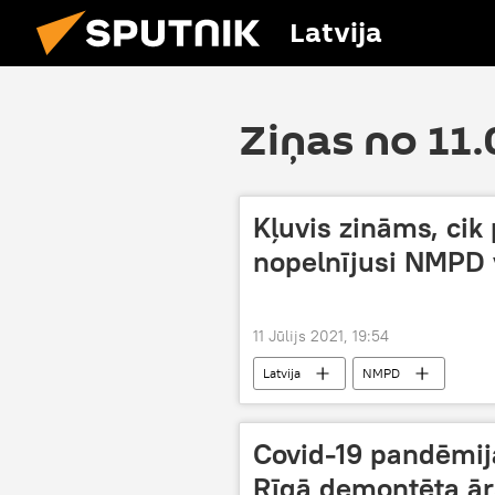
Latvija
Ziņas no 11.
Kļuvis zināms, ci
nopelnījusi NMPD 
11 Jūlijs 2021, 19:54
Latvija
NMPD
Covid-19 pandēmija
Rīgā demontēta ār