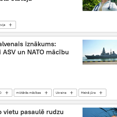
tvija
alvenais iznākums:
usi ASV un NATO mācību
O
militārās mācības
Ukraina
Melnā jūra
o vietu pasaulē rudzu