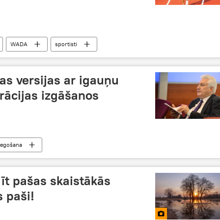
WADA
sportisti
as versijas ar igauņu
rācijas izgāšanos
iegošana
dīt pašas skaistākās
s paši!