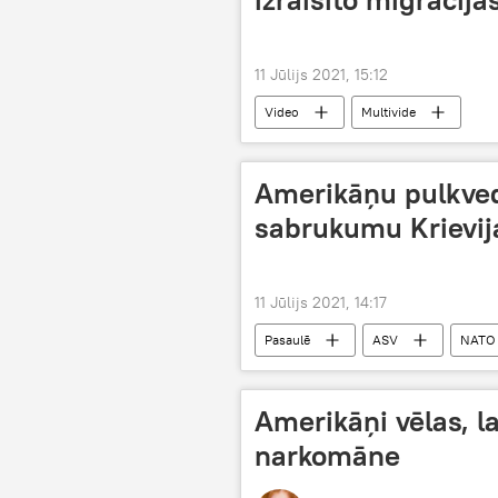
11 Jūlijs 2021, 15:12
Video
Multivide
Amerikāņu pulkve
sabrukumu Krievij
11 Jūlijs 2021, 14:17
Pasaulē
ASV
NATO
Amerikāņi vēlas, l
narkomāne