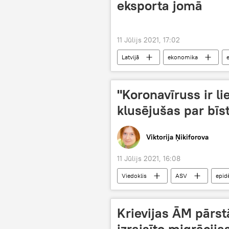
eksporta jomā
11 Jūlijs 2021, 17:02
Latvijā
ekonomika
"Koronavīruss ir l
klusējušas par bī
Viktorija Ņikiforova
11 Jūlijs 2021, 16:08
Viedoklis
ASV
epid
Krievijas ĀM pārst
izraisīto migrācij