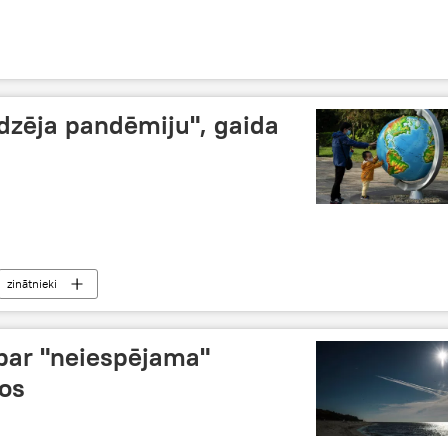
edzēja pandēmiju", gaida
zinātnieki
 par "neiespējama"
os