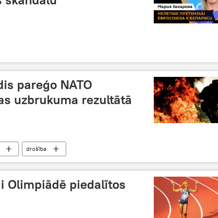
dis pareģo NATO
as uzbrukuma rezultātā
drošība
ai Olimpiādē piedalītos