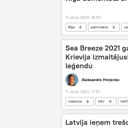
11 Jūlijs 2021, 18:50
Rīga
piemineklis
La
Sea Breeze 2021 g
Krievija izmaitāj
leģendu
Aleksandrs Hroļenko
11 Jūlijs 2021, 17:57
Viedoklis
ASV
NAT
Latvija ieņem treš