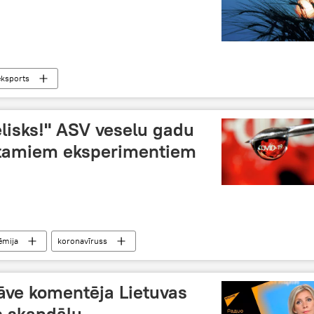
eksports
ielisks!" ASV veselu gadu
stamiem eksperimentiem
ēmija
koronavīruss
āve komentēja Lietuvas
as skandālu