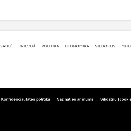
ASAULĒ
KRIEVIJĀ
POLITIKA
EKONOMIKA
VIEDOKLIS
MULT
Konfidencialitātes politika
Sazināties ar mums
Sīkdatņu (cookie