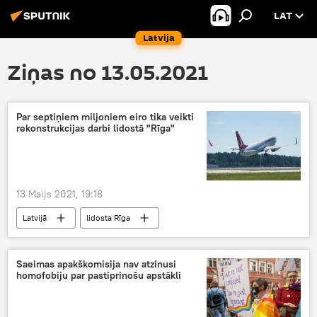
LAT
Latvija
Ziņas no 13.05.2021
Par septiņiem miljoniem eiro tika veikti
rekonstrukcijas darbi lidostā "Rīga"
13 Maijs 2021, 19:18
Latvijā
lidosta Rīga
Saeimas apakškomisija nav atzinusi
homofobiju par pastiprinošu apstākli