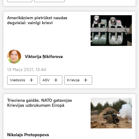
Amerikāņiem pietrūkst naudas
degvielai: vainīgi krievi
Viktorija Ņikiforova
13 Maijs 2021, 13:44
Viedoklis
ASV
Krievija
kiberuzbrukums
degviela
Trieciena gaidās. NATO gatavojas
Krievijas uzbrukumam Eiropā
Nikolajs Protopopovs