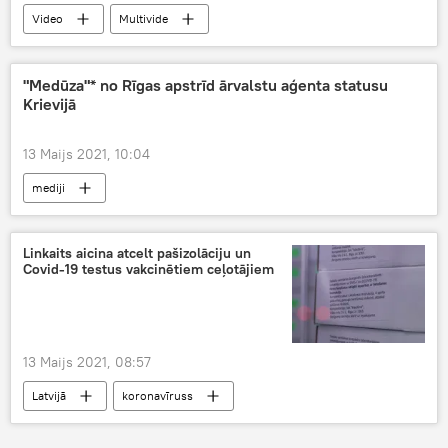
Video
Multivide
"Medūza"* no Rīgas apstrīd ārvalstu aģenta statusu
Krievijā
13 Maijs 2021, 10:04
mediji
Linkaits aicina atcelt pašizolāciju un
Covid-19 testus vakcinētiem ceļotājiem
13 Maijs 2021, 08:57
Latvijā
koronavīruss