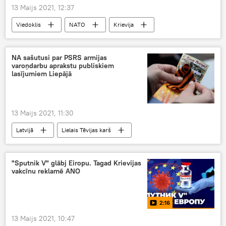
13 Maijs 2021, 12:37
Viedoklis
NATO
Krievija
drošība
aizsardzība
NA sašutusi par PSRS armijas
varoņdarbu aprakstu publiskiem
lasījumiem Liepājā
13 Maijs 2021, 11:30
Latvijā
Lielais Tēvijas karš
Uzvaras diena
Nacionālā apvienība
"Sputnik V" glābj Eiropu. Tagad Krievijas
vakcīnu reklamē ANO
2:16
13 Maijs 2021, 10:47