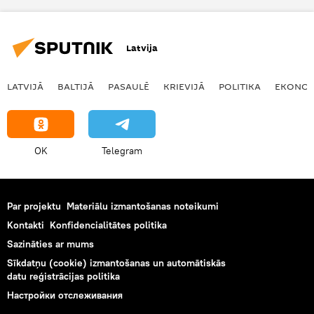
Latvija
LATVIJĀ
BALTIJĀ
PASAULĒ
KRIEVIJĀ
POLITIKA
EKONOM
OK
Telegram
Par projektu
Materiālu izmantošanas noteikumi
Kontakti
Konfidencialitātes politika
Sazināties ar mums
Sīkdatņu (cookie) izmantošanas un automātiskās
datu reģistrācijas politika
Настройки отслеживания