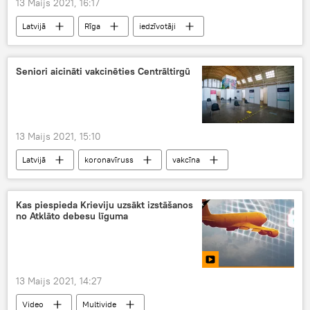
13 Maijs 2021, 16:17
Latvijā
Rīga
iedzīvotāji
ienākumi
Seniori aicināti vakcinēties Centrāltirgū
13 Maijs 2021, 15:10
Latvijā
koronavīruss
vakcīna
vakcinācija
Kas piespieda Krieviju uzsākt izstāšanos
no Atklāto debesu līguma
13 Maijs 2021, 14:27
Video
Multivide