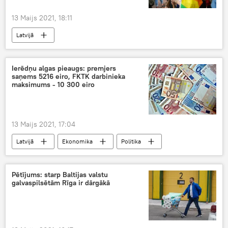
13 Maijs 2021, 18:11
Latvijā
Ierēdņu algas pieaugs: premjers
saņems 5216 eiro, FKTK darbinieka
maksimums - 10 300 eiro
13 Maijs 2021, 17:04
Latvijā
Ekonomika
Politika
Saeima
deputāti
alga
Pētījums: starp Baltijas valstu
galvaspilsētām Rīga ir dārgākā