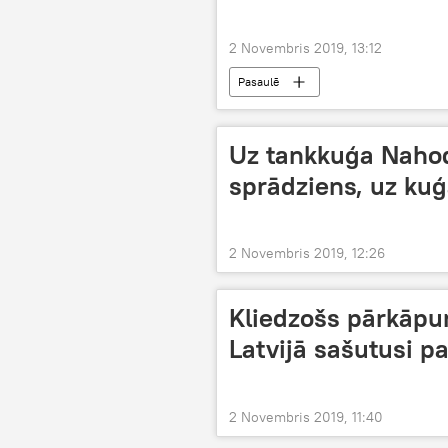
2 Novembris 2019, 13:12
Pasaulē
Uz tankkuģa Nahod
sprādziens, uz kuģ
2 Novembris 2019, 12:26
Kliedzošs pārkāpum
Latvijā sašutusi p
2 Novembris 2019, 11:40