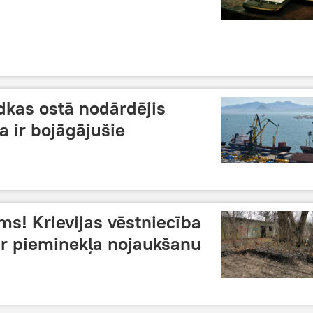
kas ostā nodārdējis
a ir bojāgājušie
s! Krievijas vēstniecība
ar pieminekļa nojaukšanu