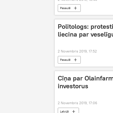
Pasaulē
Politologs: protest
liecina par veselī
2 Novembris 2019, 17:52
Pasaulē
Cīņa par Olainfarm
investorus
2 Novembris 2019, 17:06
Latvijā