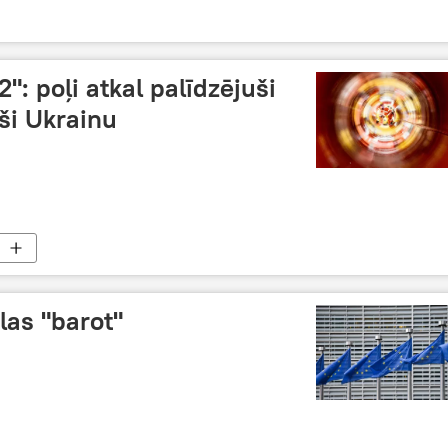
: poļi atkal palīdzējuši
uši Ukrainu
las "barot"