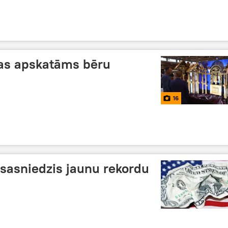
Kas apskatāms bēru
16
 sasniedzis jaunu rekordu