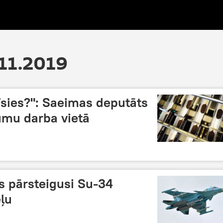
.11.2019
īsies?": Saeimas deputāts
umu darba vietā
 pārsteigusi Su-34
ļu