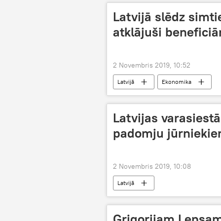
Latvijā slēdz sim
atklājuši beneficiā
2 Novembris 2019, 10:52
Latvijā
Ekonomika
Latvijas varasiest
padomju jūrniekie
2 Novembris 2019, 10:08
Latvijā
Grigorijam Ļepsam