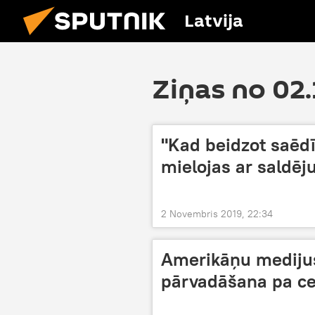
Latvija
Ziņas no 02
"Kad beidzot saēd
mielojas ar saldēj
2 Novembris 2019, 22:34
Amerikāņu medijus
pārvadāšana pa ce