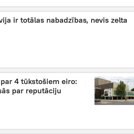
a ir totālas nabadzības, nevis zelta
s par 4 tūkstošiem eiro:
sās par reputāciju