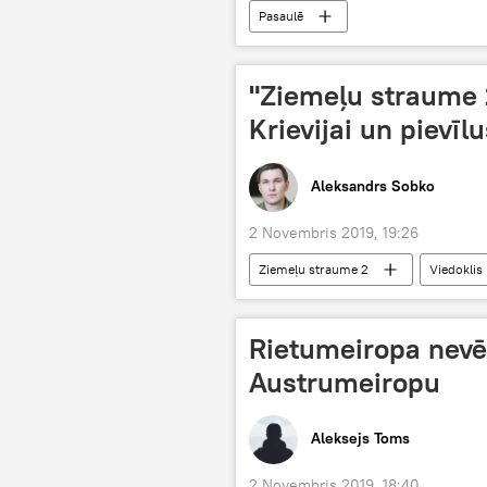
Pasaulē
"Ziemeļu straume 2"
Krievijai un pievīl
Aleksandrs Sobko
2 Novembris 2019, 19:26
Ziemeļu straume 2
Viedoklis
Rietumeiropa nevē
Austrumeiropu
Aleksejs Toms
2 Novembris 2019, 18:40