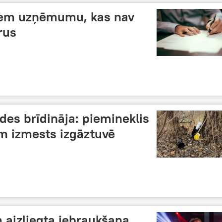
tiem uzņēmumu, kas nav
rus
ādes brīdināja: piemineklis
m izmests izgāztuvē
 aizliegta iebraukšana