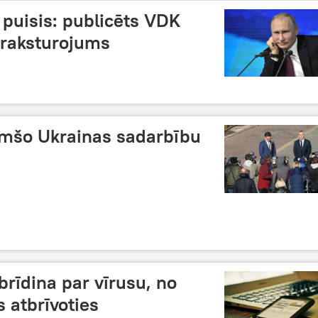
a puisis: publicēts VDK
 raksturojums
mšo Ukrainas sadarbību
brīdina par vīrusu, no
 atbrīvoties