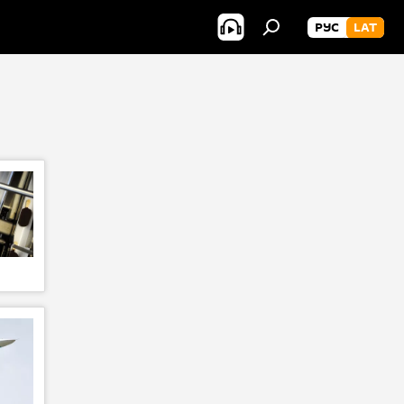
РУС
LAT