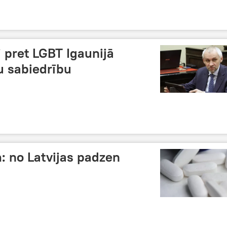
i pret LGBT Igaunijā
gu sabiedrību
: no Latvijas padzen