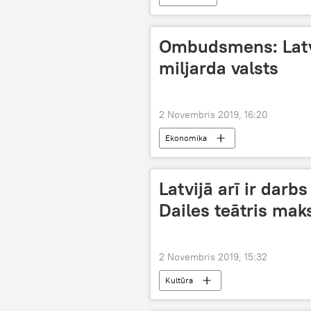
Ombudsmens: Latvij
miljarda valsts
2 Novembris 2019, 16:20
Ekonomika
Latvijā arī ir darb
Dailes teātris mak
2 Novembris 2019, 15:32
Kultūra