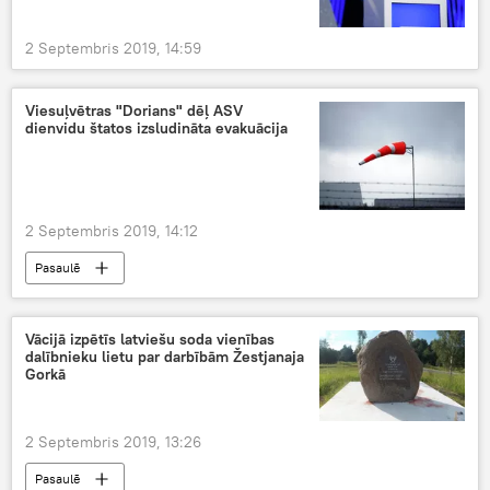
2 Septembris 2019, 14:59
Viesuļvētras "Dorians" dēļ ASV
dienvidu štatos izsludināta evakuācija
2 Septembris 2019, 14:12
Pasaulē
Vācijā izpētīs latviešu soda vienības
dalībnieku lietu par darbībām Žestjanaja
Gorkā
2 Septembris 2019, 13:26
Pasaulē