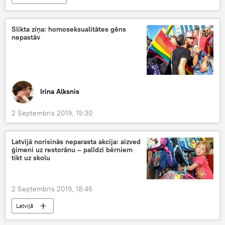
Slikta ziņa: homoseksualitātes gēns
nepastāv
Irina Alksnis
2 Septembris 2019, 19:30
Latvijā norisinās neparasta akcija: aizved
ģimeni uz restorānu – palīdzi bērniem
tikt uz skolu
2 Septembris 2019, 18:46
Latvijā