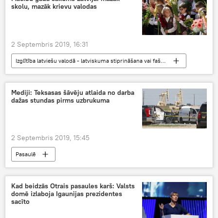
skolu, mazāk krievu valodas
2 Septembris 2019, 16:31
Izglītība latviešu valodā - latviskuma stiprināšana vai fašisms?
Latvijā
Mediji: Teksasas šāvēju atlaida no darba
dažas stundas pirms uzbrukuma
2 Septembris 2019, 15:45
Pasaulē
Kad beidzās Otrais pasaules karš: Valsts
domē izlaboja Igaunijas prezidentes
sacīto