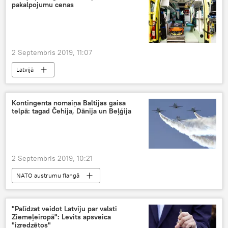
pakalpojumu cenas
2 Septembris 2019, 11:07
Latvijā
Kontingenta nomaiņa Baltijas gaisa
telpā: tagad Čehija, Dānija un Beļģija
2 Septembris 2019, 10:21
NATO austrumu flangā
"Palīdzat veidot Latviju par valsti
Ziemeļeiropā": Levits apsveica
"izredzētos"