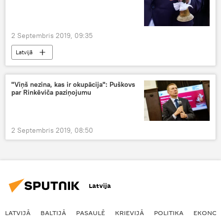
2 Septembris 2019, 09:35
Latvijā
"Viņš nezina, kas ir okupācija": Puškovs
par Rinkēviča paziņojumu
2 Septembris 2019, 08:50
Latvija
LATVIJĀ
BALTIJĀ
PASAULĒ
KRIEVIJĀ
POLITIKA
EKONOM