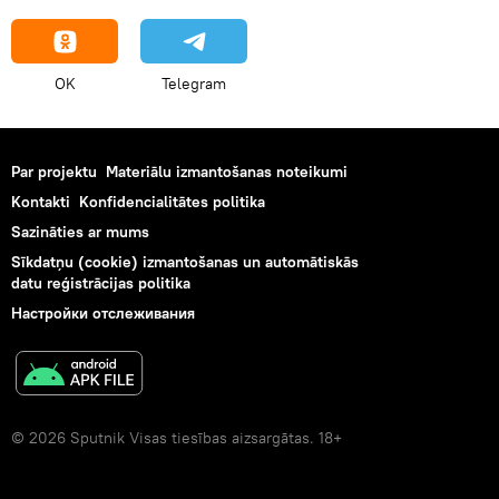
OK
Telegram
Par projektu
Materiālu izmantošanas noteikumi
Kontakti
Konfidencialitātes politika
Sazināties ar mums
Sīkdatņu (cookie) izmantošanas un automātiskās
datu reģistrācijas politika
Настройки отслеживания
© 2026 Sputnik Visas tiesības aizsargātas. 18+