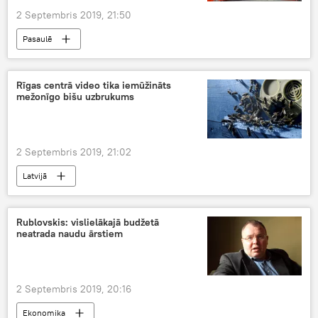
2 Septembris 2019, 21:50
Pasaulē
Rīgas centrā video tika iemūžināts
mežonīgo bišu uzbrukums
2 Septembris 2019, 21:02
Latvijā
Rublovskis: vislielākajā budžetā
neatrada naudu ārstiem
2 Septembris 2019, 20:16
Ekonomika