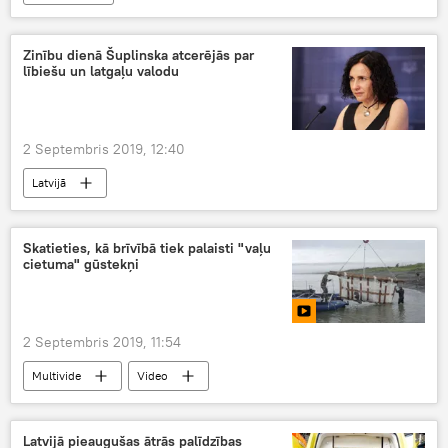
Zinību dienā Šuplinska atcerējās par
lībiešu un latgaļu valodu
2 Septembris 2019, 12:40
Latvijā
Skatieties, kā brīvībā tiek palaisti "vaļu
cietuma" gūstekņi
2 Septembris 2019, 11:54
Multivide
Video
Latvijā pieaugušas ātrās palīdzības