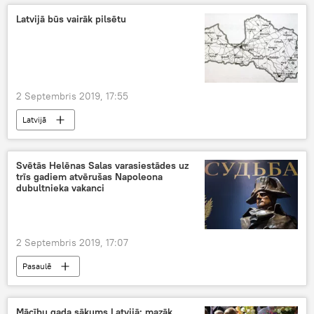
Latvijā būs vairāk pilsētu
2 Septembris 2019, 17:55
Latvijā
Svētās Helēnas Salas varasiestādes uz
trīs gadiem atvērušas Napoleona
dubultnieka vakanci
2 Septembris 2019, 17:07
Pasaulē
Mācību gada sākums Latvijā: mazāk