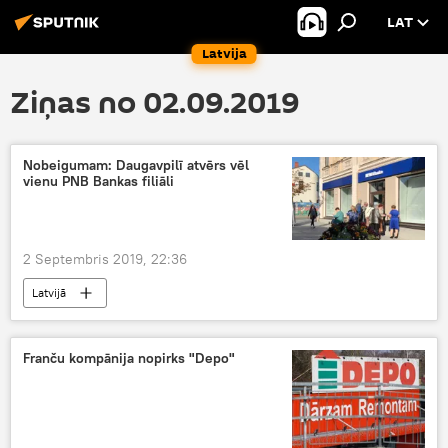
LAT
Latvija
Ziņas no 02.09.2019
Nobeigumam: Daugavpilī atvērs vēl
vienu PNB Bankas filiāli
2 Septembris 2019, 22:36
Latvijā
Franču kompānija nopirks "Depo"