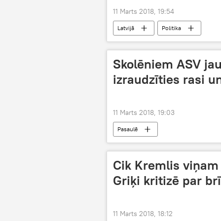
11 Marts 2018, 19:54
Latvijā
Politika
Skolēniem ASV jau
izraudzīties rasi 
11 Marts 2018, 19:03
Pasaulē
Cik Kremlis viņam
Griķi kritizē par b
11 Marts 2018, 18:12