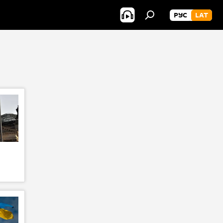
РУС
LAT