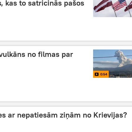
 kas to satricinās pašos
ulkāns no filmas par
0:54
ies ar nepatiesām ziņām no Krievijas?