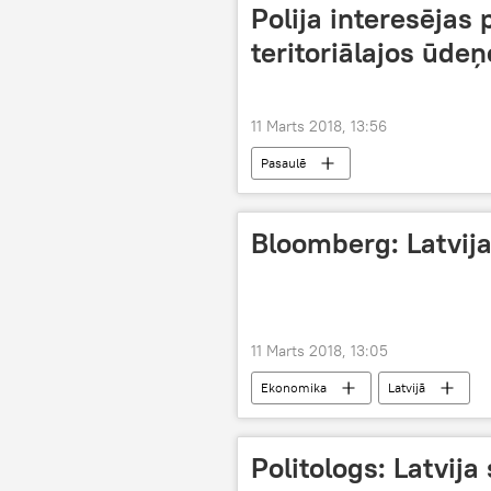
Polija interesējas 
teritoriālajos ūdeņ
11 Marts 2018, 13:56
Pasaulē
Bloomberg: Latvija
11 Marts 2018, 13:05
Ekonomika
Latvijā
Politologs: Latvij