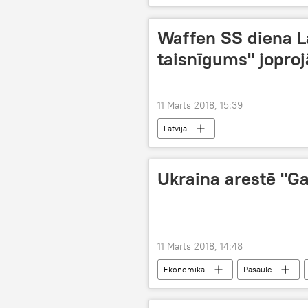
Waffen SS diena La
taisnīgums" jopro
11 Marts 2018, 15:39
Latvijā
Ukraina arestē "G
11 Marts 2018, 14:48
Ekonomika
Pasaulē