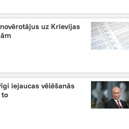
 novērotājus uz Krievijas
anām
īgi iejaucas vēlēšanās
 to