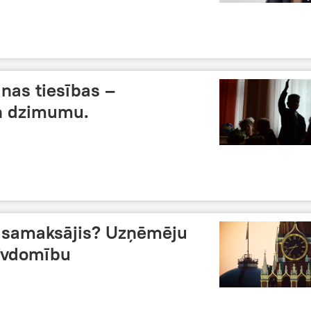
nas tiesības –
un dzimumu.
 samaksājis? Uzņēmēju
rīvdomību