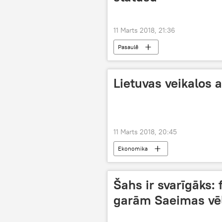
11 Marts 2018, 21:36
Pasaulē
Lietuvas veikalos 
11 Marts 2018, 20:45
Ekonomika
Šahs ir svarīgāks: 
garām Saeimas vē