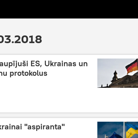
.03.2018
laupījuši ES, Ukrainas un
unu protokolus
rainai "aspiranta"