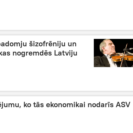
padomju šizofrēniju un
 kas nogremdēs Latviju
dējumu, ko tās ekonomikai nodarīs ASV