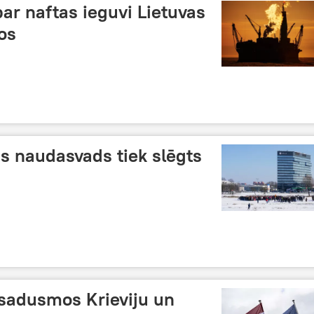
par naftas ieguvi Lietuvas
os
s naudasvads tiek slēgts
a sadusmos Krieviju un