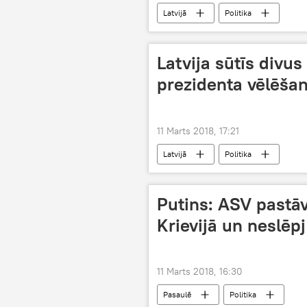
Latvijā
Politika
Latvija sūtīs divus
prezidenta vēlēš
11 Marts 2018, 17:21
Latvijā
Politika
Putins: ASV pastāv
Krievijā un neslēpj
11 Marts 2018, 16:30
Pasaulē
Politika