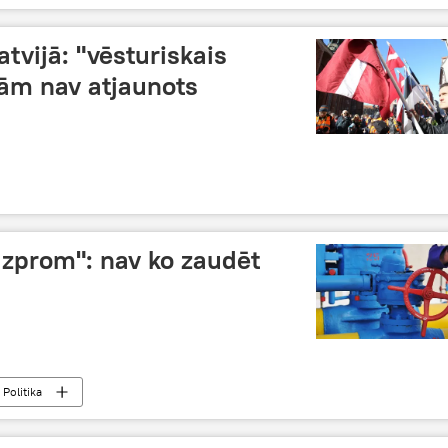
tvijā: "vēsturiskais
jām nav atjaunots
azprom": nav ko zaudēt
Politika