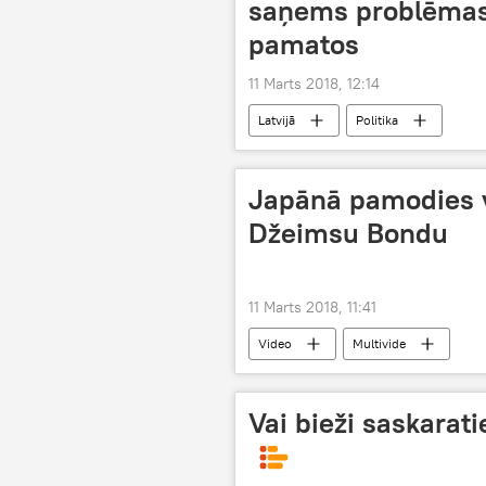
saņems problēmas,
pamatos
11 Marts 2018, 12:14
Latvijā
Politika
Japānā pamodies v
Džeimsu Bondu
11 Marts 2018, 11:41
Video
Multivide
Vai bieži saskarat