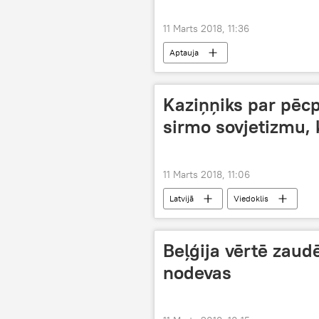
11 Marts 2018, 11:36
Aptauja
Kaziņņiks par pēc
sirmo sovjetizmu,
11 Marts 2018, 11:06
Latvijā
Viedoklis
Beļģija vērtē zau
nodevas