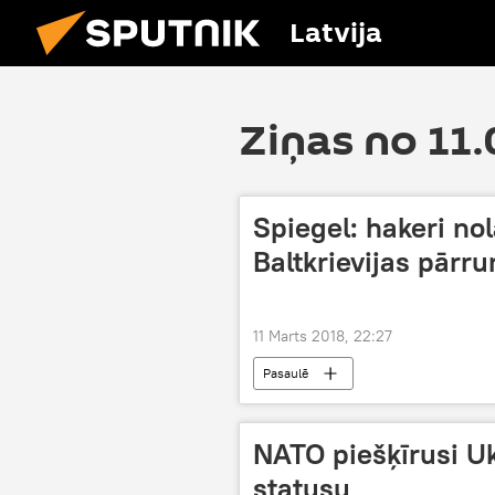
Latvija
Ziņas no 11
Spiegel: hakeri no
Baltkrievijas pārr
11 Marts 2018, 22:27
Pasaulē
NATO piešķīrusi Uk
statusu