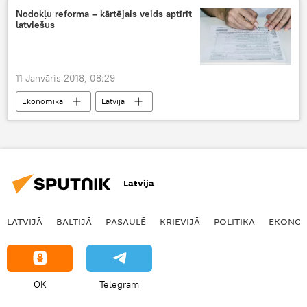
Nodokļu reforma – kārtējais veids aptīrīt
latviešus
11 Janvāris 2018, 08:29
Ekonomika
Latvijā
Latvija
LATVIJĀ
BALTIJĀ
PASAULĒ
KRIEVIJĀ
POLITIKA
EKONOM
OK
Telegram