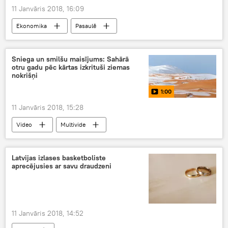
11 Janvāris 2018, 16:09
Ekonomika
Pasaulē
Sniega un smilšu maisījums: Sahārā
otru gadu pēc kārtas izkrituši ziemas
nokrišņi
1:00
11 Janvāris 2018, 15:28
Video
Multivide
Latvijas izlases basketboliste
aprecējusies ar savu draudzeni
11 Janvāris 2018, 14:52