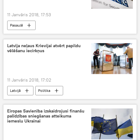
11 Janvāris 2018, 17:53
Pasaulē
Latvija neļaus Krievijai atvērt papildu
vēlēšanu iecirkņus
11 Janvāris 2018, 17:02
Latvijā
Politika
Eiropas Savienība izskaidrojusi finanšu
palīdzības sniegšanas atteikuma
iemeslu Ukrainai