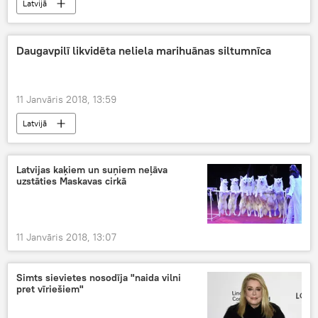
Latvijā
Daugavpilī likvidēta neliela marihuānas siltumnīca
11 Janvāris 2018, 13:59
Latvijā
Latvijas kaķiem un suņiem neļāva
uzstāties Maskavas cirkā
11 Janvāris 2018, 13:07
Simts sievietes nosodīja "naida vilni
pret vīriešiem"