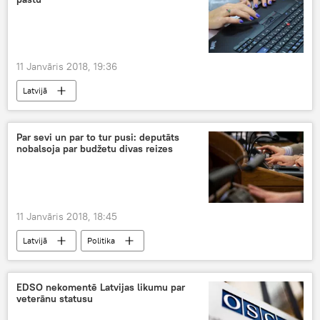
11 Janvāris 2018, 19:36
Latvijā
Par sevi un par to tur pusi: deputāts
nobalsoja par budžetu divas reizes
11 Janvāris 2018, 18:45
Latvijā
Politika
EDSO nekomentē Latvijas likumu par
veterānu statusu