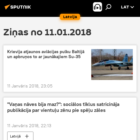
LAT
Latvija
Ziņas no 11.01.2018
Krievija atjaunos aviācijas pulku Baltijā
un apbruņos to ar jaunākajiem Su-35
11 Janvāris 2018, 23:05
"Vaņas nāves bija maz?": sociālos tīklus satricināja
publikācija par vientuļu zēnu pie spēļu zāles
11 Janvāris 2018, 22:13
Latvijā