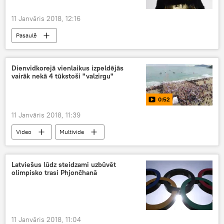
11 Janvāris 2018, 12:16
Pasaulē
Dienvidkorejā vienlaikus izpeldējās
vairāk nekā 4 tūkstoši "valzirgu"
0:52
11 Janvāris 2018, 11:39
Video
Multivide
Latviešus lūdz steidzami uzbūvēt
olimpisko trasi Phjončhanā
11 Janvāris 2018, 11:04