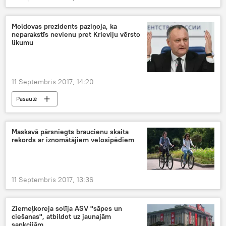
Moldovas prezidents paziņoja, ka
neparakstīs nevienu pret Krieviju vērsto
likumu
11 Septembris 2017, 14:20
Pasaulē
Maskavā pārsniegts braucienu skaita
rekords ar iznomātājiem velosipēdiem
11 Septembris 2017, 13:36
Ziemeļkoreja solīja ASV "sāpes un
ciešanas", atbildot uz jaunajām
sankcijām