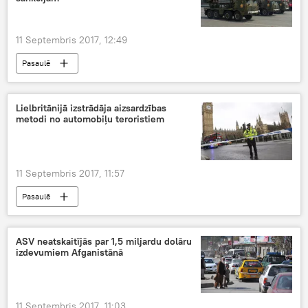
11 Septembris 2017, 12:49
Pasaulē
ASV un Ziemeļkorejas attiecību saasināšanās
Lielbritānijā izstrādāja aizsardzības
metodi no automobiļu teroristiem
11 Septembris 2017, 11:57
Pasaulē
ASV neatskaitījās par 1,5 miljardu dolāru
izdevumiem Afganistānā
11 Septembris 2017, 11:03