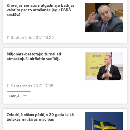
Krievijas senators atgādināja Baltijas
valstīm par to atrašanās jēgu PSRS
sastāvā
11 Septembris 2017, 18:20
Miljonārs-bastotājs: žurnālisti
atmaskojuši airBaltic vadītāju
11 Septembris 2017, 17:35
Latvijā
Zviedrijā sākas pēdējo 20 gadu laikā
lielākās militārās mācības