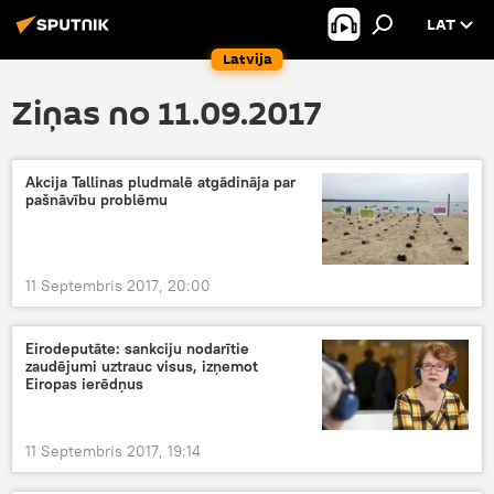
LAT
Latvija
Ziņas no 11.09.2017
Akcija Tallinas pludmalē atgādināja par
pašnāvību problēmu
11 Septembris 2017, 20:00
Eirodeputāte: sankciju nodarītie
zaudējumi uztrauc visus, izņemot
Eiropas ierēdņus
11 Septembris 2017, 19:14