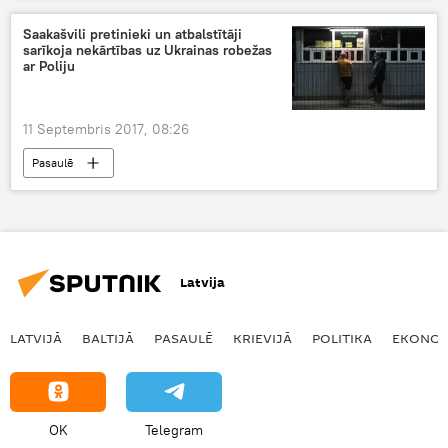
Saakašvili pretinieki un atbalstītāji
sarīkoja nekārtības uz Ukrainas robežas
ar Poliju
11 Septembris 2017, 08:26
Pasaulē
Latvija
LATVIJĀ
BALTIJĀ
PASAULĒ
KRIEVIJĀ
POLITIKA
EKONOM
OK
Telegram