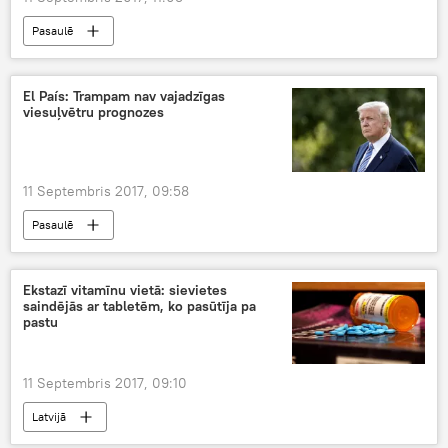
Pasaulē
El País: Trampam nav vajadzīgas
viesuļvētru prognozes
11 Septembris 2017, 09:58
Pasaulē
Ekstazī vitamīnu vietā: sievietes
saindējās ar tabletēm, ko pasūtīja pa
pastu
11 Septembris 2017, 09:10
Latvijā