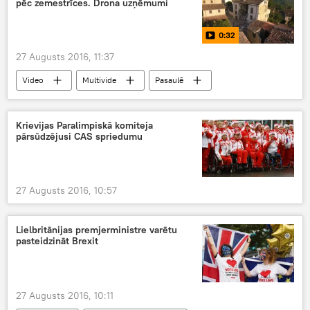
pēc zemestrīces. Drona uzņēmumi
0:32
27 Augusts 2016, 11:37
Video
Multivide
Pasaulē
Krievijas Paralimpiskā komiteja
pārsūdzējusi CAS spriedumu
27 Augusts 2016, 10:57
Lielbritānijas premjerministre varētu
pasteidzināt Brexit
27 Augusts 2016, 10:11