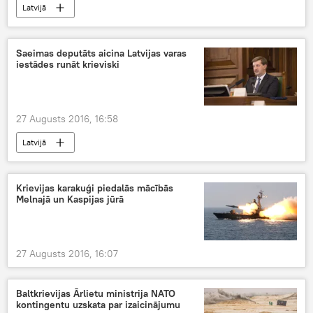
Latvijā
Saeimas deputāts aicina Latvijas varas
iestādes runāt krieviski
27 Augusts 2016, 16:58
Latvijā
Krievijas karakuģi piedalās mācībās
Melnajā un Kaspijas jūrā
27 Augusts 2016, 16:07
Baltkrievijas Ārlietu ministrija NATO
kontingentu uzskata par izaicinājumu