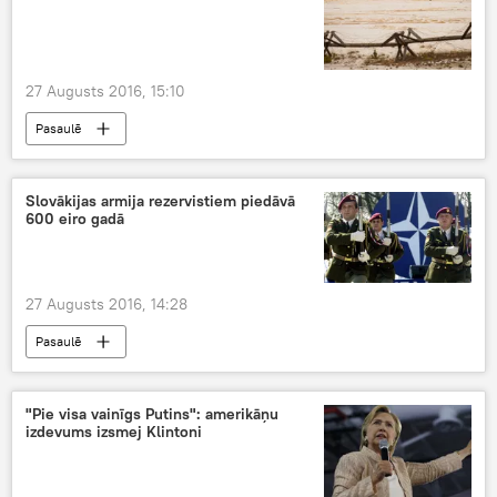
27 Augusts 2016, 15:10
Pasaulē
Slovākijas armija rezervistiem piedāvā
600 eiro gadā
27 Augusts 2016, 14:28
Pasaulē
"Pie visa vainīgs Putins": amerikāņu
izdevums izsmej Klintoni