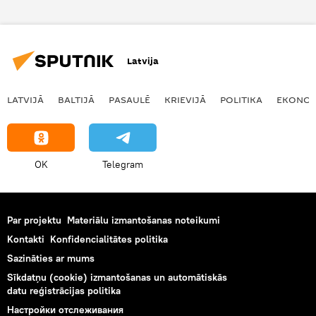
Latvija
LATVIJĀ
BALTIJĀ
PASAULĒ
KRIEVIJĀ
POLITIKA
EKONOM
OK
Telegram
Par projektu
Materiālu izmantošanas noteikumi
Kontakti
Konfidencialitātes politika
Sazināties ar mums
Sīkdatņu (cookie) izmantošanas un automātiskās
datu reģistrācijas politika
Настройки отслеживания