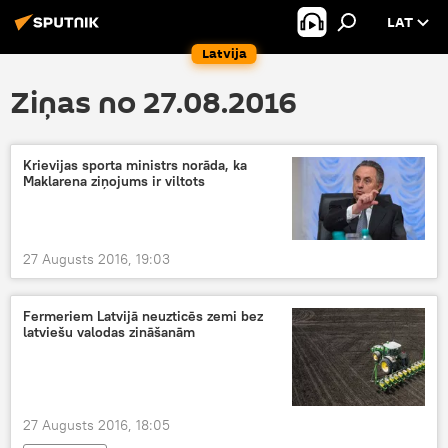
LAT
Latvija
Ziņas no 27.08.2016
Krievijas sporta ministrs norāda, ka
Maklarena ziņojums ir viltots
27 Augusts 2016, 19:03
Fermeriem Latvijā neuzticēs zemi bez
latviešu valodas zināšanām
27 Augusts 2016, 18:05