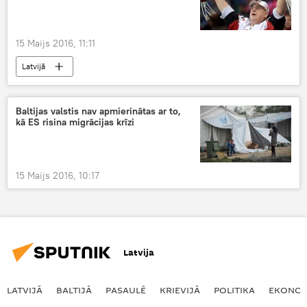
15 Maijs 2016, 11:11
Latvijā
Baltijas valstis nav apmierinātas ar to,
kā ES risina migrācijas krīzi
15 Maijs 2016, 10:17
Latvija
LATVIJĀ
BALTIJĀ
PASAULĒ
KRIEVIJĀ
POLITIKA
EKONOM