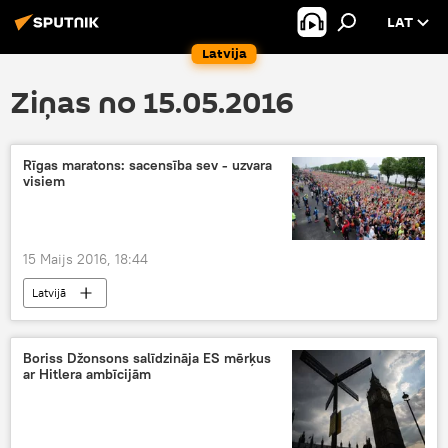
LAT
Latvija
Ziņas no 15.05.2016
Rīgas maratons: sacensība sev - uzvara
visiem
15 Maijs 2016, 18:44
Latvijā
Boriss Džonsons salīdzināja ES mērķus
ar Hitlera ambīcijām