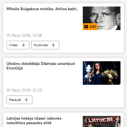
Mihaila Bulgakova mistika. Arhīva kadri.
2:57
15 Maijs 2016, 13:38
Video
Multivide
Ukraiņu dziedātāja Džamala uzvarējusi
Eirovīzijā
15 Maijs 2016, 12:23
Pasaulē
Latvijas hokeja izlasei izdevies
noturēties pasaules elitē