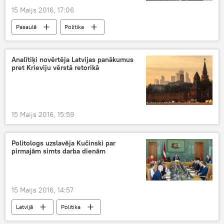
15 Maijs 2016, 17:06
Pasaulē
Politika
Analītiķi novērtēja Latvijas panākumus
pret Krieviju vērstā retorikā
15 Maijs 2016, 15:59
Politologs uzslavēja Kučinski par
pirmajām simts darba dienām
15 Maijs 2016, 14:57
Latvijā
Politika