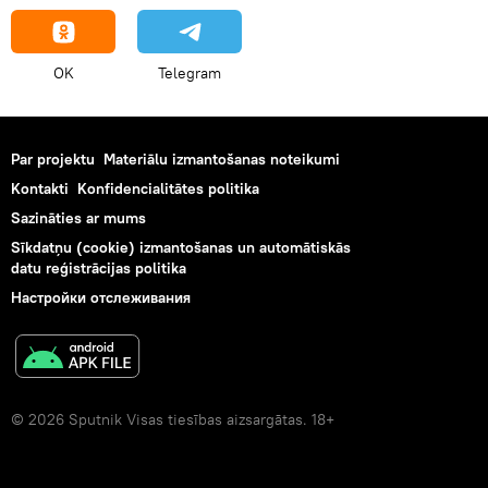
OK
Telegram
Par projektu
Materiālu izmantošanas noteikumi
Kontakti
Konfidencialitātes politika
Sazināties ar mums
Sīkdatņu (cookie) izmantošanas un automātiskās
datu reģistrācijas politika
Настройки отслеживания
© 2026 Sputnik Visas tiesības aizsargātas. 18+