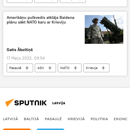
Somija
Zviedrija
drošība
draudi
Amerikāņu pulkvedis atklāja Baidena
plānu sākt NATO karu ar Krieviju
Gatis Āboltiņš
17 Maijs 2022, 09:54
Pasaulē
ASV
NATO
Krievija
karš
Polija
uzbrukums
Ukraina
speciālā operācija
bruņotie spēki
Latvija
LATVIJĀ
BALTIJĀ
PASAULĒ
KRIEVIJĀ
POLITIKA
EKONOM