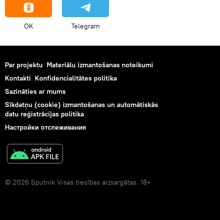
OK
Telegram
Par projektu
Materiālu izmantošanas noteikumi
Kontakti
Konfidencialitātes politika
Sazināties ar mums
Sīkdatņu (cookie) izmantošanas un automātiskās
datu reģistrācijas politika
Настройки отслеживания
© 2026 Sputnik Visas tiesības aizsargātas. 18+