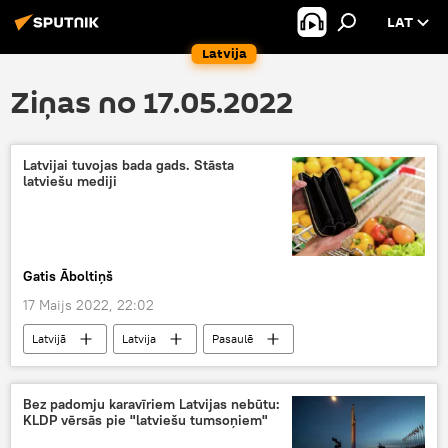
LAT
Latvija
Ziņas no 17.05.2022
Latvijai tuvojas bada gads. Stāsta
latviešu mediji
Gatis Āboltiņš
17 Maijs 2022, 22:02
Latvijā
Latvija
Pasaulē
Ekonomika
lauksaimniecība
imports
cenas
pārtika
produkti
Bez padomju karavīriem Latvijas nebūtu:
KLDP vērsās pie "latviešu tumsoņiem"