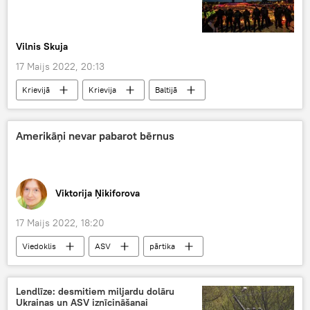
Vilnis Skuja
17 Maijs 2022, 20:13
Krievijā
Krievija
Baltijā
Lielais Tēvijas karš
PSRS
Uzvaras piemineklis
Amerikāņi nevar pabarot bērnus
Viktorija Ņikiforova
17 Maijs 2022, 18:20
Viedoklis
ASV
pārtika
produkti
bērni
cenas
deficīts
Lendlīze: desmitiem miljardu dolāru
Ukrainas un ASV iznīcināšanai