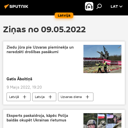
LAT
Latvija
Ziņas no 09.05.2022
Ziedu jūra pie Uzvaras pieminekļa un
neredzēti drošības pasākumi
Gatis Āboltiņš
9 Maijs 2022, 19:20
Latvijā
Latvija
Uzvaras diena
Uzvaras piemineklis
Eksperts paskaidroja, kāpēc Polija
baidās okupēt Ukrainas rietumus