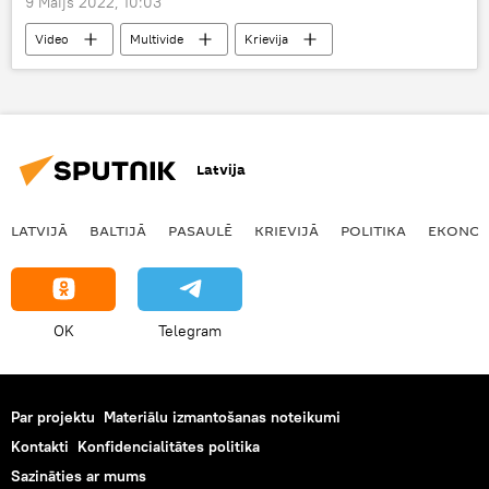
9 Maijs 2022, 10:03
Video
Multivide
Krievija
Uzvaras diena
Latvija
LATVIJĀ
BALTIJĀ
PASAULĒ
KRIEVIJĀ
POLITIKA
EKONOM
OK
Telegram
Par projektu
Materiālu izmantošanas noteikumi
Kontakti
Konfidencialitātes politika
Sazināties ar mums