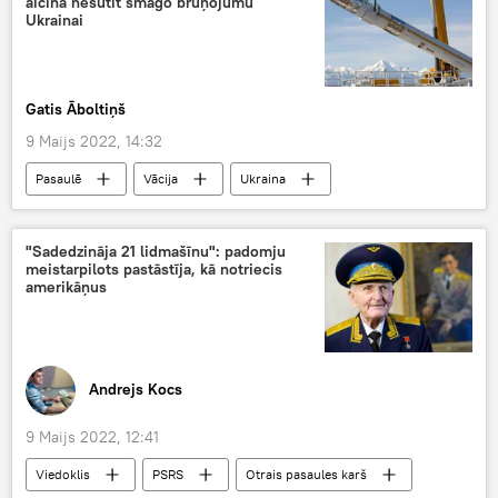
aicina nesūtīt smago bruņojumu
Ukrainai
Gatis Āboltiņš
9 Maijs 2022, 14:32
Pasaulē
Vācija
Ukraina
bruņojums
konflikts
Olafs Šolcs
"Sadedzināja 21 lidmašīnu": padomju
meistarpilots pastāstīja, kā notriecis
amerikāņus
Andrejs Kocs
9 Maijs 2022, 12:41
Viedoklis
PSRS
Otrais pasaules karš