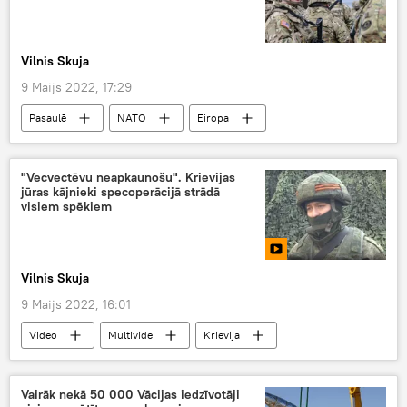
Vilnis Skuja
9 Maijs 2022, 17:29
Pasaulē
NATO
Eiropa
Polija
Ukraina
Krievija
bruņotie spēki
aizsardzība
"Vecvectēvu neapkaunošu". Krievijas
jūras kājnieki specoperācijā strādā
visiem spēkiem
Vilnis Skuja
9 Maijs 2022, 16:01
Video
Multivide
Krievija
Ukraina
speciālā operācija
Vairāk nekā 50 000 Vācijas iedzīvotāji