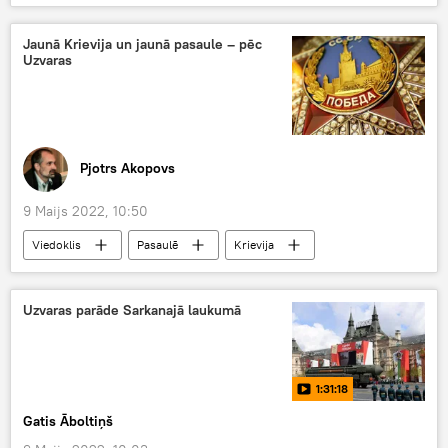
karš
ASV
GKS
iznīcinātājs
Jaunā Krievija un jaunā pasaule – pēc
Uzvaras
Pjotrs Akopovs
9 Maijs 2022, 10:50
Viedoklis
Pasaulē
Krievija
Eiropa
konflikts
Uzvaras diena
Uzvaras parāde Sarkanajā laukumā
1:31:18
Gatis Āboltiņš