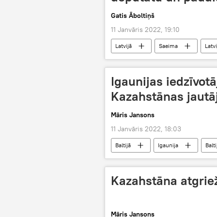
Gatis Āboltiņš
11 Janvāris 2022, 19:10
Latvijā
Saeima
Latvi
politika
Igaunijas iedzīvot
Kazahstānas jaut
Māris Jansons
11 Janvāris 2022, 18:03
Baltijā
Igaunija
Balti
pasaule
Kazahstāna
Kazahstāna atgrie
Māris Jansons