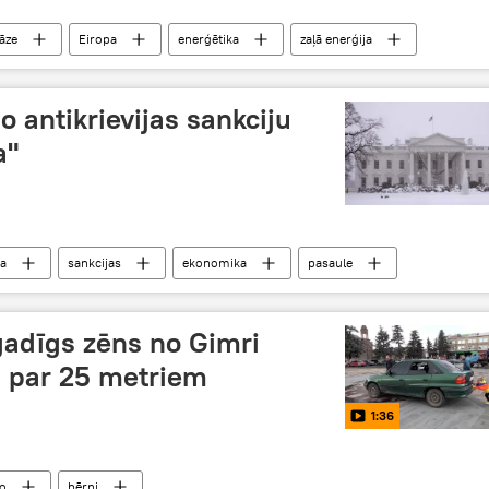
āze
Eiropa
enerģētika
zaļā enerģija
ģija
kodoltehnoloģijas
o antikrievijas sankciju
a"
ja
sankcijas
ekonomika
pasaule
vgadīgs zēns no Gimri
 par 25 metriem
1:36
o
bērni