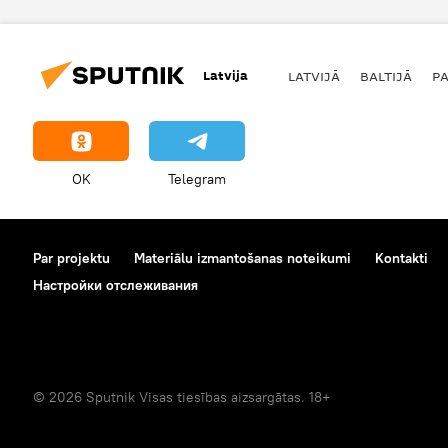
Latvija
LATVIJĀ
BALTIJĀ
P
OK
Telegram
Par projektu
Materiālu izmantošanas noteikumi
Kontakti
Настройки отслеживания
© 2026 Sputnik Visas tiesības aizsargātas. 18+