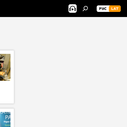
РУС
LAT