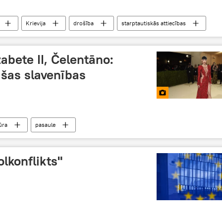
Krievija
drošība
starptautiskās attiecības
diplomātija
abete II, Čelentāno:
šas slavenības
ūra
pasaule
lkonflikts"