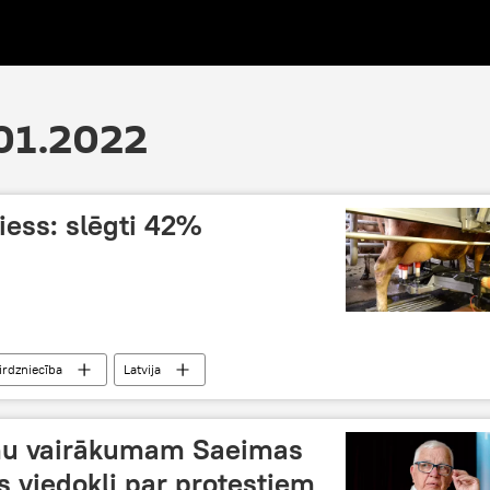
01.2022
liess: slēgti 42%
tirdzniecība
Latvija
mu vairākumam Saeimas
 viedokli par protestiem