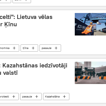
celti": Lietuva vēlas
r Ķīnu
onomika
Ķīna
pasaule
: Kazahstānas iedzīvotāji
 valstī
protesti
pasaule
Kazahstāna