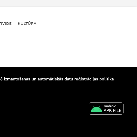
IVIDE
KULTŪRA
) izmantošanas un automātiskās datu reģistrācijas politika