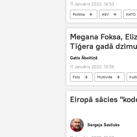
11 Janvāris 2022, 14:53
Politika
ASV
NATO
ģeopolitika
politika
Megana Foksa, Eliz
Tīģera gadā dzimu
Gatis Āboltiņš
11 Janvāris 2022, 13:56
Foto
Multivide
Kult
Eiropā sācies "kodo
Sergejs Savčuks