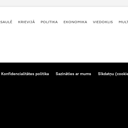
ASAULĒ
KRIEVIJĀ
POLITIKA
EKONOMIKA
VIEDOKLIS
MULT
Konfidencialitātes politika
Sazināties ar mums
Sīkdatņu (cookie