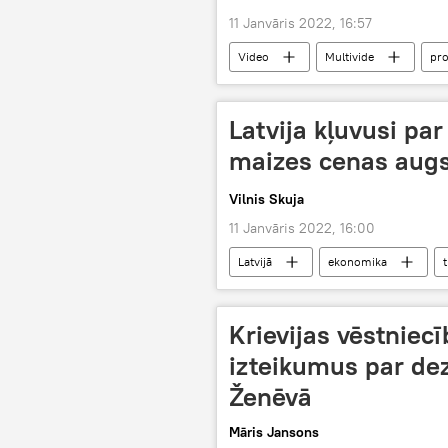
11 Janvāris 2022, 16:57
Video
Multivide
pro
Latvija kļuvusi par 
maizes cenas augs.
Vilnis Skuja
11 Janvāris 2022, 16:00
Latvijā
ekonomika
Krievijas vēstniec
izteikumus par dez
Ženēvā
Māris Jansons