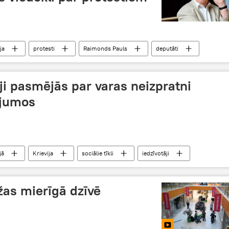
ja
protesti
Raimonds Pauls
deputāti
āji pasmējās par varas neizpratni
ājumos
jā
Krievija
sociālie tīkli
iedzīvotāji
politika
žas mierīgā dzīvē