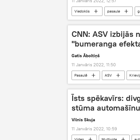
11 Janvāris 2022, 12:57
Viedoklis
pasaule
g
Eiropas Savienība
elektroener
CNN: ASV izbijās n
"bumeranga efekt
Gatis Āboltiņš
11 Janvāris 2022, 11:50
Pasaulē
ASV
Krievi
Īsts spēkavīrs: di
stūma automašīnu
Vilnis Skuja
11 Janvāris 2022, 10:59
Video
Multivide
aut