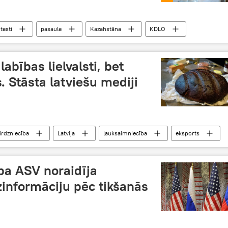
testi
pasaule
Kazahstāna
KDLO
labības lielvalsti, bet
 Stāsta latviešu mediji
tirdzniecība
Latvija
lauksaimniecība
eksports
ība ASV noraidīja
informāciju pēc tikšanās