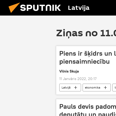
Latvija
Ziņas no 11.
Piens ir šķidrs un 
piensaimniecību
Vilnis Skuja
11 Janvāris 2022, 20:17
Latvijā
ekonomika
Pauls devis pado
deputātu un paudis