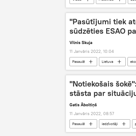
"Pasūtījumi tiek at
sūdzēties ESAO pa
Vilnis Skuja
11 Janvāris 2022, 10:04
Pasaulē
Lietuva
ek
"Notiekošais šokē"
stāsta par situāciju
Gatis Āboltiņš
11 Janvāris 2022, 08:57
Pasaulē
iedzīvotāji