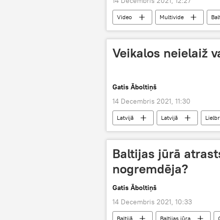
14 Decembris 2021, 12:27
Video
Multivide
Bal
Veikalos neielaiž 
Gatis Āboltiņš
14 Decembris 2021, 11:30
Latvijā
Latvijā
Lielbr
Baltijas jūrā atras
nogremdēja?
Gatis Āboltiņš
14 Decembris 2021, 10:33
Baltijā
Baltijas jūra