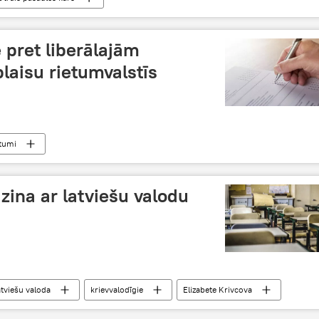
 pret liberālajām
plaisu rietumvalstīs
tumi
zina ar latviešu valodu
atviešu valoda
krievvalodīgie
Elizabete Krivcova