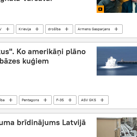
V
Krievija
drošība
Armens Gasparjans
kus". Ko amerikāņi plāno
s bāzes kuģiem
ība
Pentagons
F-35
ASV GKS
juma brīdinājums Latvijā