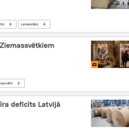
tiķi
Laikapstākļi
 Ziemassvētkiem
assvētki
ra deficīts Latvijā