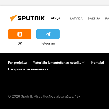
Latvija
LATVIJĀ
BALTIJĀ
P
OK
Telegram
Par projektu
Materiālu izmantošanas noteikumi
Kontakti
Настройки отслеживания
© 2026 Sputnik Visas tiesības aizsargātas. 18+