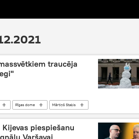
12.2021
emassvētkiem traucēja
egi"
Rīgas dome
Mārtiņš Staķis
 Kijevas piespiešanu
ignālu Varšavai