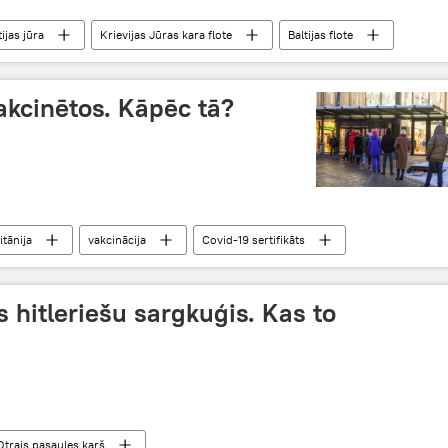
tijas jūra
Krievijas Jūras kara flote
Baltijas flote
vakcinētos. Kāpēc tā?
itānija
vakcinācija
Covid-19 sertifikāts
ts hitleriešu sargkuģis. Kas to
Otrais pasaules karš