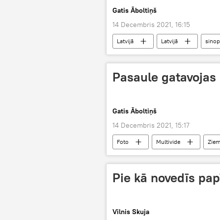
Gatis Āboltiņš
14 Decembris 2021, 16:15
Latvijā
Latvijā
sinop
Pasaule gatavojas
Gatis Āboltiņš
14 Decembris 2021, 15:17
Foto
Multivide
Ziem
Pie kā novedīs papī
Vilnis Skuja