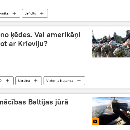
omika
deficīts
s no ķēdes. Vai amerikāņi
ot ar Krieviju?
O
Ukraina
Viktorija Nulanda
ācības Baltijas jūrā