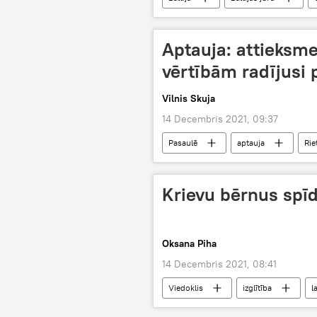
Aptauja: attieksme
vērtībām radījusi 
Vilnis Skuja
14 Decembris 2021, 09:37
Pasaulē
aptauja
Rie
Krievu bērnus spīd
Oksana Piha
14 Decembris 2021, 08:41
Viedoklis
izglītība
l