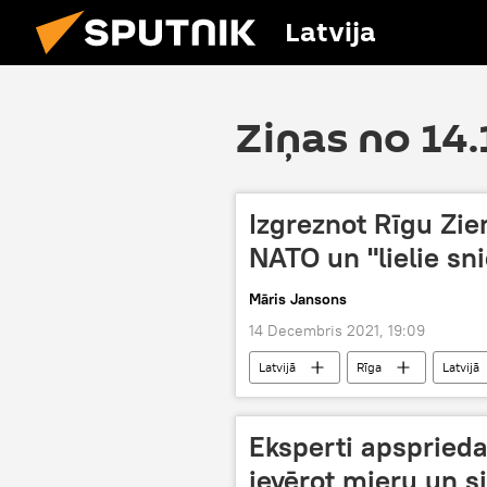
Latvija
Ziņas no 14.
Izgreznot Rīgu Zi
NATO un "lielie sni
Māris Jansons
14 Decembris 2021, 19:09
Latvijā
Rīga
Latvijā
Eksperti apsprieda
ievērot mieru un s