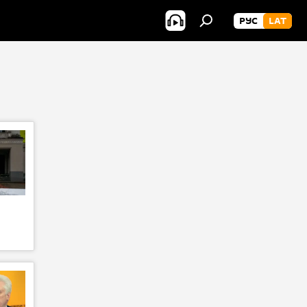
РУС
LAT