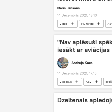
Māris Jansons
14 Decembris 2021, 18:10
Video
Multivide
AS
"Nav aplēsuši spē
iesākt ar aviācija
Andrejs Kocs
14 Decembris 2021, 17:13
Viedoklis
ASV
droš
Dzeltenais apledo