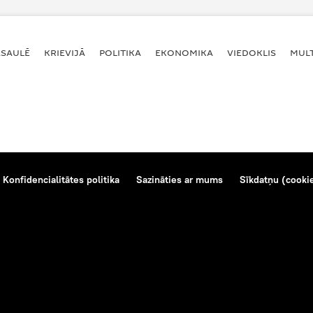
ASAULĒ
KRIEVIJĀ
POLITIKA
EKONOMIKA
VIEDOKLIS
MULT
Konfidencialitātes politika
Sazināties ar mums
Sīkdatņu (cookie