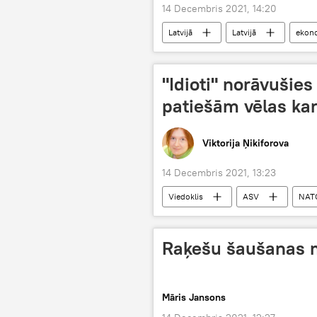
14 Decembris 2021, 14:20
Latvijā
Latvijā
ekon
"Idioti" norāvušie
patiešām vēlas kar
Viktorija Ņikiforova
14 Decembris 2021, 13:23
Viedoklis
ASV
NAT
Raķešu šaušanas m
Māris Jansons