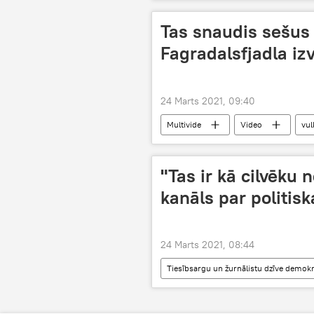
Tas snaudis sešus
Fagradalsfjadla iz
24 Marts 2021, 09:40
Multivide
Video
vul
"Tas ir kā cilvēku
kanāls par politis
24 Marts 2021, 08:44
Tiesībsargu un žurnālistu dzīve demokrā
Sputnik
vārda brīvība