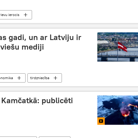
rievu ierocis
s gadi, un ar Latviju ir
tviešu mediji
onomika
tirdzniecība
 Kamčatkā: publicēti