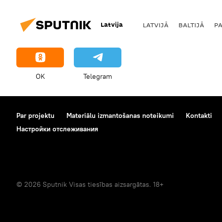
Latvija
LATVIJĀ
BALTIJĀ
P
OK
Telegram
Par projektu
Materiālu izmantošanas noteikumi
Kontakti
Настройки отслеживания
© 2026 Sputnik Visas tiesības aizsargātas. 18+