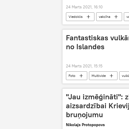
24 Marts 2021, 16:10
Viedoklis
vakcīna
v
Fantastiskas vulkā
no Islandes
24 Marts 2021, 15:15
Foto
Multivide
vulk
"Jau izmēģināti": z
aizsardzībai Kriev
bruņojumu
Nikolajs Protopopovs