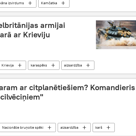
kāna izvirdums
Kamčatka
elbritānijas armijai
arā ar Krieviju
Krievija
karaspēks
aizsardzība
karam ar citplanētiešiem? Komandieris
 cilvēciņiem"
Nacionālie bruņotie spēki
aizsardzība
karš