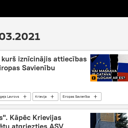
.03.2021
 kurš iznīcinājis attiecības
Eiropas Savienību
gejs Lavrovs
Krievija
Eiropas Savienība
". Kāpēc Krievijas
ētu atgriezties ASV