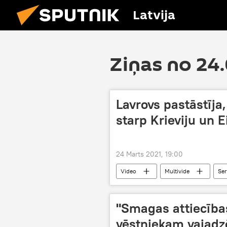
Latvija
Ziņas no 24
Lavrovs pastāstīja,
starp Krieviju un 
24 Marts 2021, 19:00
Video
Multivide
Ser
"Smagas attiecības
vēstniekam vajadz