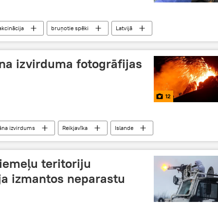
akcinācija
bruņotie spēki
Latvijā
na izvirduma fotogrāfijas
12
āna izvirdums
Reikjavīka
Islande
iemeļu teritoriju
ija izmantos neparastu