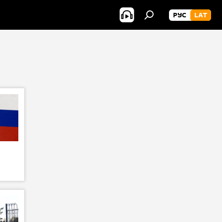
РУС
LAT