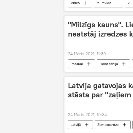
Video
Multivide
vul
"Milzīgs kauns". Li
neatstāj izredzes k
24 Marts 2021, 11:30
Pasaulē
Lielbritānija
Latvija gatavojas 
stāsta par "zaļiem
24 Marts 2021, 10:34
Latvijā
Zemessardze