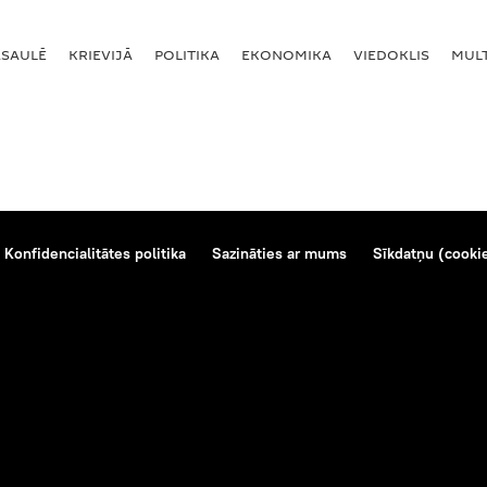
ASAULĒ
KRIEVIJĀ
POLITIKA
EKONOMIKA
VIEDOKLIS
MULT
Konfidencialitātes politika
Sazināties ar mums
Sīkdatņu (cookie