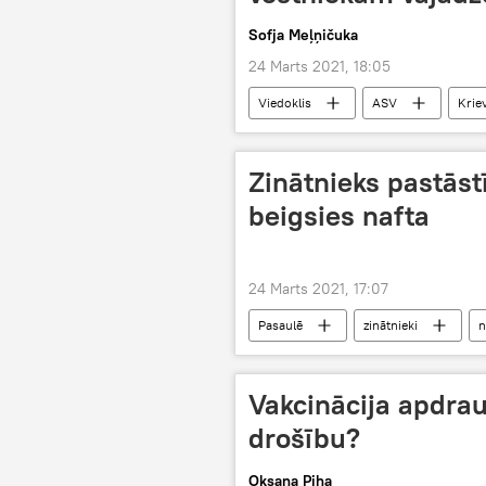
Sofja Meļņičuka
24 Marts 2021, 18:05
Viedoklis
ASV
Kriev
vēstnieks
Vladimirs Putins
Zinātnieks pastāst
beigsies nafta
24 Marts 2021, 17:07
Pasaulē
zinātnieki
n
Vakcinācija apdrau
drošību?
Oksana Piha