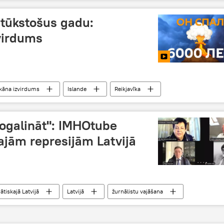
 tūkstošus gadu:
virdums
kāna izvirdums
Islande
Reikjavīka
 nogalināt": IMHOtube
kajām represijām Latvijā
tiskajā Latvijā
Latvijā
žurnālistu vajāšana