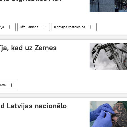
ija
Džo Baidens
Krievijas vēstniecība
NEW START līgums
īja, kad uz Zemes
afta
d Latvijas nacionālo