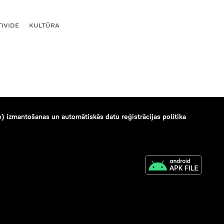
IVIDE
KULTŪRA
) izmantošanas un automātiskās datu reģistrācijas politika