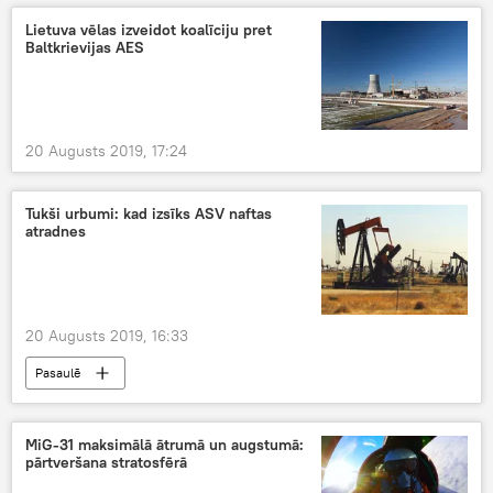
Lietuva vēlas izveidot koalīciju pret
Baltkrievijas AES
20 Augusts 2019, 17:24
Tukši urbumi: kad izsīks ASV naftas
atradnes
20 Augusts 2019, 16:33
Pasaulē
MiG-31 maksimālā ātrumā un augstumā:
pārtveršana stratosfērā