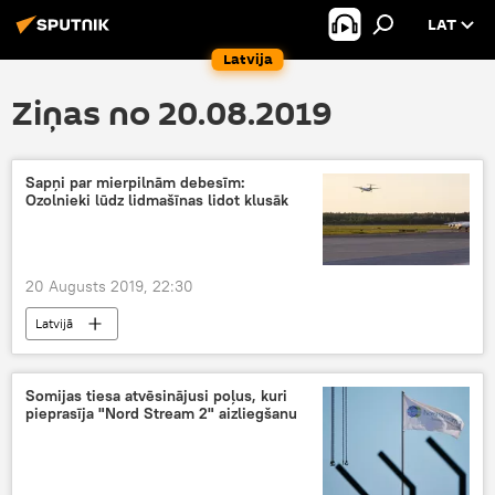
LAT
Latvija
Ziņas no 20.08.2019
Sapņi par mierpilnām debesīm:
Ozolnieki lūdz lidmašīnas lidot klusāk
20 Augusts 2019, 22:30
Latvijā
Somijas tiesa atvēsinājusi poļus, kuri
pieprasīja "Nord Stream 2" aizliegšanu