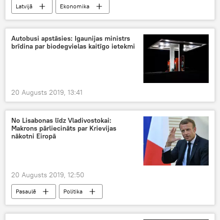
Latvijā
Ekonomika
Autobusi apstāsies: Igaunijas ministrs
brīdina par biodegvielas kaitīgo ietekmi
20 Augusts 2019, 13:41
No Lisabonas līdz Vladivostokai:
Makrons pārliecināts par Krievijas
nākotni Eiropā
20 Augusts 2019, 12:50
Pasaulē
Politika