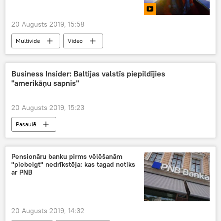
20 Augusts 2019, 15:58
Multivide
Video
Business Insider: Baltijas valstīs piepildījies
"amerikāņu sapnis"
20 Augusts 2019, 15:23
Pasaulē
Pensionāru banku pirms vēlēšanām
"piebeigt" nedrīkstēja: kas tagad notiks
ar PNB
20 Augusts 2019, 14:32