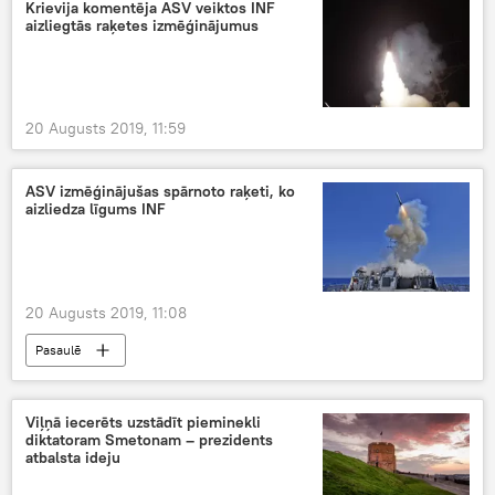
Krievija komentēja ASV veiktos INF
aizliegtās raķetes izmēģinājumus
20 Augusts 2019, 11:59
ASV izmēģinājušas spārnoto raķeti, ko
aizliedza līgums INF
20 Augusts 2019, 11:08
Pasaulē
Viļņā iecerēts uzstādīt pieminekli
diktatoram Smetonam – prezidents
atbalsta ideju