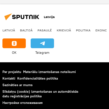
Latvija
LATVIJĀ
BALTIJĀ
PASAULĒ
KRIEVIJĀ
POLITIKA
EKONOM
OK
Telegram
Par projektu
Materiālu izmantošanas noteikumi
Kontakti
Konfidencialitātes politika
Sazināties ar mums
Sīkdatņu (cookie) izmantošanas un automātiskās
datu reģistrācijas politika
Настройки отслеживания