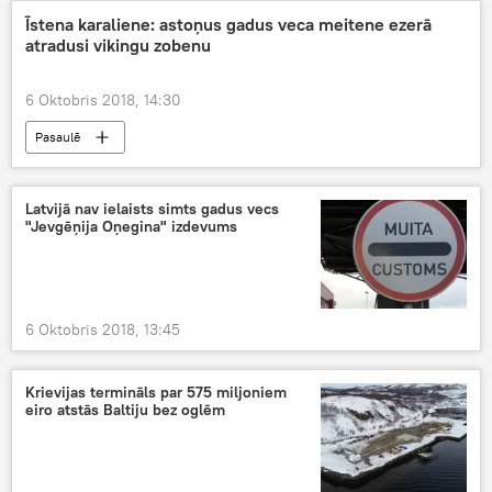
Īstena karaliene: astoņus gadus veca meitene ezerā
atradusi vikingu zobenu
6 Oktobris 2018, 14:30
Pasaulē
Latvijā nav ielaists simts gadus vecs
"Jevgēņija Oņegina" izdevums
6 Oktobris 2018, 13:45
Krievijas termināls par 575 miljoniem
eiro atstās Baltiju bez oglēm