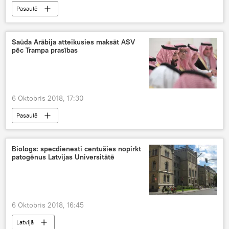
Pasaulē
Saūda Arābija atteikusies maksāt ASV
pēc Trampa prasības
6 Oktobris 2018, 17:30
Pasaulē
Biologs: specdienesti centušies nopirkt
patogēnus Latvijas Universitātē
6 Oktobris 2018, 16:45
Latvijā