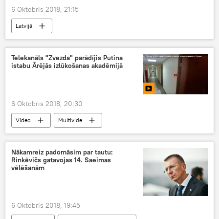
6 Oktobris 2018, 21:15
Latvijā
Telekanāls "Zvezda" parādījis Putina
istabu Ārējās izlūkošanas akadēmijā
6 Oktobris 2018, 20:30
Video
Multivide
Nākamreiz padomāsim par tautu:
Rinkēvičs gatavojas 14. Saeimas
vēlēšanām
6 Oktobris 2018, 19:45