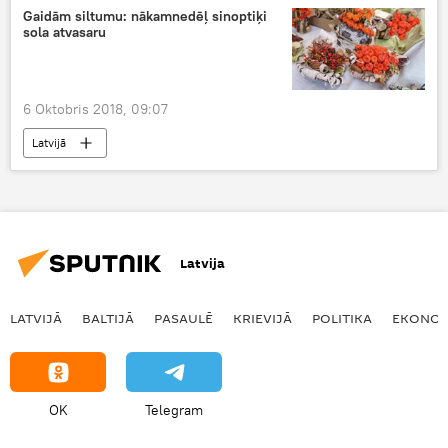
Gaidām siltumu: nākamnedēļ sinoptiķi
sola atvasaru
6 Oktobris 2018, 09:07
Latvijā
Latvija
LATVIJĀ
BALTIJĀ
PASAULĒ
KRIEVIJĀ
POLITIKA
EKONOM
OK
Telegram