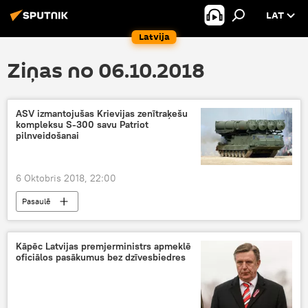
LAT
Latvija
Ziņas no 06.10.2018
ASV izmantojušas Krievijas zenītraķešu
kompleksu S-300 savu Patriot
pilnveidošanai
6 Oktobris 2018, 22:00
Pasaulē
Kāpēc Latvijas premjerministrs apmeklē
oficiālos pasākumus bez dzīvesbiedres