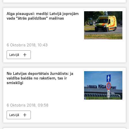
Alga pieaugusi: mediķi Latvijā joprojām
vada "ātrās palīdzības" mašīnas
6 Oktobris 2018, 10:43
Latvijā
No Latvijas deportētais žurnālists: ja
valdība baidās no rakstiem, tas ir
smieklīgi
6 Oktobris 2018, 09:58
Latvijā