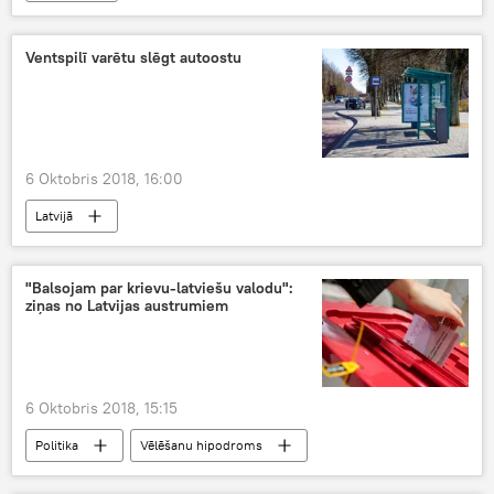
Ventspilī varētu slēgt autoostu
6 Oktobris 2018, 16:00
Latvijā
"Balsojam par krievu-latviešu valodu":
ziņas no Latvijas austrumiem
6 Oktobris 2018, 15:15
Politika
Vēlēšanu hipodroms