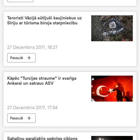
Teroristi Vācijā sūtījuši kaujiniekus uz
Sīriju ar tūrisma biroja starpniecību
27 Decembris 2017, 18:27
Pasaulē
Kāpēc "Turcijas straume" ir svarīga
Ankarai un satrauc ASV
27 Decembris 2017, 17:34
Pasaulē
Sahalīnu paralizējis spēcīgs ciklons