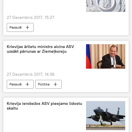
27 Decembris 2017, 15:27
Pasaulē
Krievijas ārlietu ministrs aicina ASV
uzsākt pārrunas ar Ziemeļkoreju
27 Decembris 2017, 14:36
Pasaulē
Politika
Krievija ierobežos ASV pieejamo lidostu
skaitu