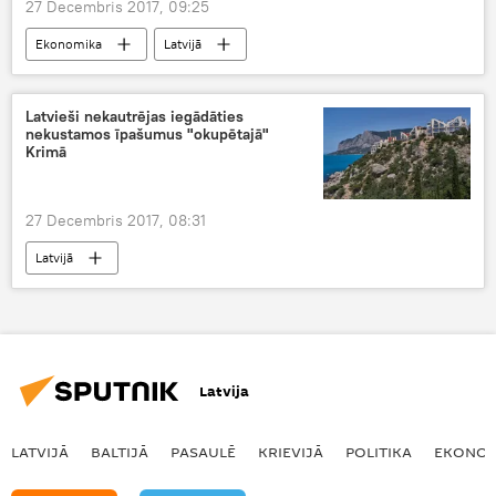
27 Decembris 2017, 09:25
Ekonomika
Latvijā
Latvieši nekautrējas iegādāties
nekustamos īpašumus "okupētajā"
Krimā
27 Decembris 2017, 08:31
Latvijā
Latvija
LATVIJĀ
BALTIJĀ
PASAULĒ
KRIEVIJĀ
POLITIKA
EKONOM