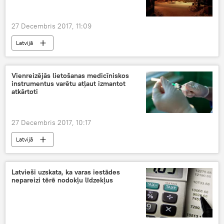
27 Decembris 2017, 11:09
Latvijā
Vienreizējās lietošanas medicīniskos
instrumentus varētu atļaut izmantot
atkārtoti
27 Decembris 2017, 10:17
Latvijā
Latvieši uzskata, ka varas iestādes
nepareizi tērē nodokļu līdzekļus