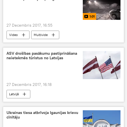
1:01
27 Decembris 2017, 16:55
Video
Multivide
ASV drošības pasākumu pastiprināšana
neietekmēs tūristus no Latvijas
27 Decembris 2017, 16:18
Latvijā
Ukrainas tiesa atbrīvoja Igaunijas krievu
cīnītāju