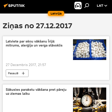
LAT
Latvija
Ziņas no 27.12.2017
Latviete par sēņu vākšanu Īrijā:
mitrums, alerģija un verga stāvoklis
27 Decembris 2017, 21:57
Pasaulē
Sākusies parakstu vākšana pret pāreju
uz ziemas laiku