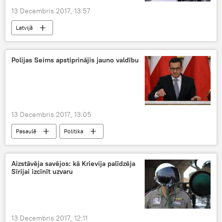
13 Decembris 2017, 13:57
Latvijā
Polijas Seims apstiprinājis jauno valdību
13 Decembris 2017, 13:05
Pasaulē
Politika
Aizstāvēja savējos: kā Krievija palīdzēja
Sīrijai izcīnīt uzvaru
13 Decembris 2017, 12:11