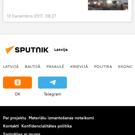
13 Decembris 2017, 08:27
Latvija
LATVIJĀ
BALTIJĀ
PASAULĒ
KRIEVIJĀ
POLITIKA
EKONOM
OK
Telegram
Par projektu
Materiālu izmantošanas noteikumi
Kontakti
Konfidencialitātes politika
Sazināties ar mums