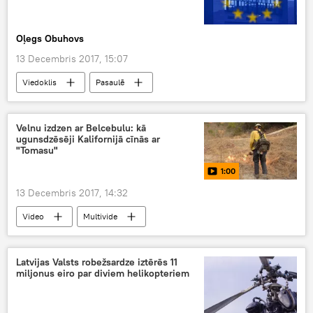
Oļegs Obuhovs
13 Decembris 2017, 15:07
Viedoklis
Pasaulē
Velnu izdzen ar Belcebulu: kā
ugunsdzēsēji Kalifornijā cīnās ar
"Tomasu"
1:00
13 Decembris 2017, 14:32
Video
Multivide
Latvijas Valsts robežsardze iztērēs 11
miljonus eiro par diviem helikopteriem