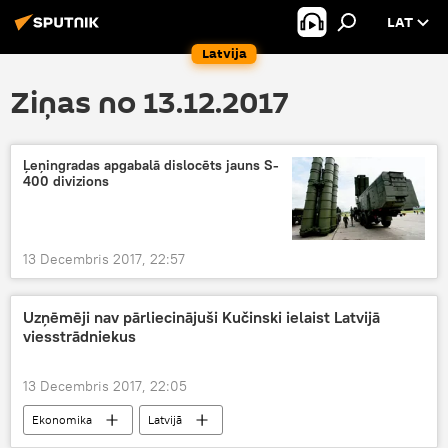
LAT
Latvija
Ziņas no 13.12.2017
Ļeņingradas apgabalā dislocēts jauns S-
400 divizions
13 Decembris 2017, 22:57
Uzņēmēji nav pārliecinājuši Kučinski ielaist Latvijā
viesstrādniekus
13 Decembris 2017, 22:05
Ekonomika
Latvijā