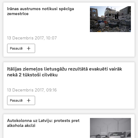
Irānas austrumos notikusi spēcīga
zemestrīce
13 Decembris 2017, 10:07
Pasaulē
Itālijas ziemeļos lietusgāžu rezultātā evakuēti vairāk
nekā 2 tūkstoši cilvēku
13 Decembris 2017, 09:16
Pasaulē
Autokolonna uz Latviju: protests pret
alkohola akcīzi