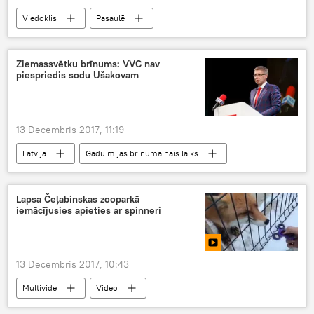
Viedoklis
Pasaulē
Ziemassvētku brīnums: VVC nav
piespriedis sodu Ušakovam
13 Decembris 2017, 11:19
Latvijā
Gadu mijas brīnumainais laiks
Lapsa Čeļabinskas zooparkā
iemācījusies apieties ar spinneri
13 Decembris 2017, 10:43
Multivide
Video