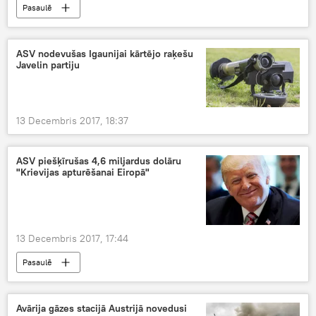
Pasaulē
ASV nodevušas Igaunijai kārtējo raķešu
Javelin partiju
13 Decembris 2017, 18:37
ASV piešķīrušas 4,6 miljardus dolāru
"Krievijas apturēšanai Eiropā"
13 Decembris 2017, 17:44
Pasaulē
Avārija gāzes stacijā Austrijā novedusi