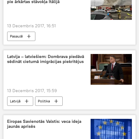
pie ārkārtas stāvokļa Itālijā
13 Decembris 2017, 16:51
Pasaulē
Latvija – latviešiem: Dombrava piedāvā
sēdināt cietumā imigrācijas piekritējus
13 Decembris 2017, 15:59
Latvijā
Politika
Eiropas Savienotās Valstis: veca ideja
jaunās aprisēs