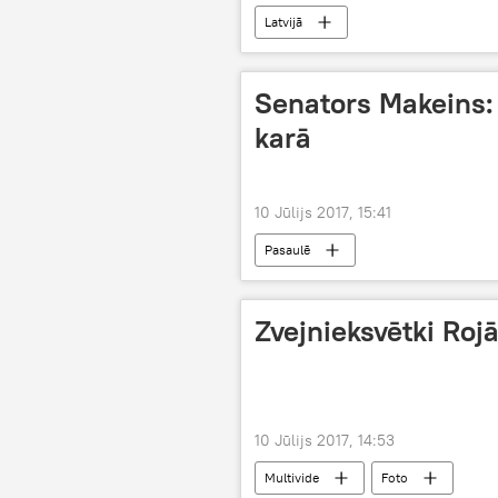
Latvijā
Senators Makeins:
karā
10 Jūlijs 2017, 15:41
Pasaulē
Zvejnieksvētki Roj
10 Jūlijs 2017, 14:53
Multivide
Foto