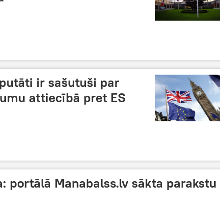
utāti ir sašutuši par
umu attiecībā pret ES
: portālā Manabalss.lv sākta parakstu