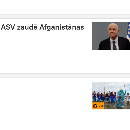
 ASV zaudē Afganistānas
ā
20