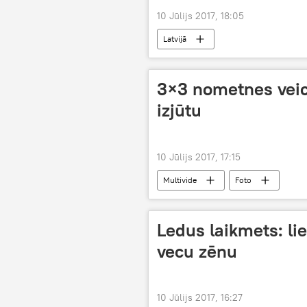
10 Jūlijs 2017, 18:05
Latvijā
3×3 nometnes veic
izjūtu
10 Jūlijs 2017, 17:15
Multivide
Foto
Ledus laikmets: li
vecu zēnu
10 Jūlijs 2017, 16:27