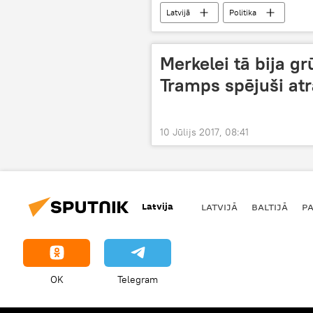
Latvijā
Politika
Merkelei tā bija gr
Tramps spējuši atra
10 Jūlijs 2017, 08:41
Latvija
LATVIJĀ
BALTIJĀ
P
OK
Telegram