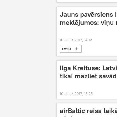
Jauns pavērsiens 
meklējumos: viņu 
10 Jūlijs 2017, 14:12
Latvijā
Ilga Kreituse: Latvi
tikai mazliet savā
10 Jūlijs 2017, 13:25
airBaltic reisa lai