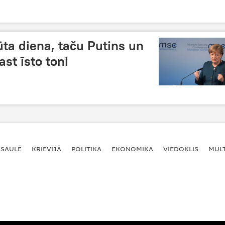
ūta diena, taču Putins un
st īsto toni
ASAULĒ
KRIEVIJĀ
POLITIKA
EKONOMIKA
VIEDOKLIS
MULT