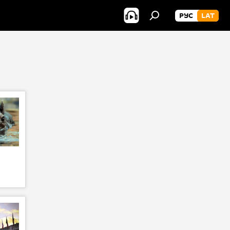
РУС
LAT