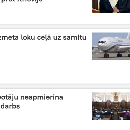
zmeta loku ceļā uz samitu
īvotāju neapmierina
 darbs