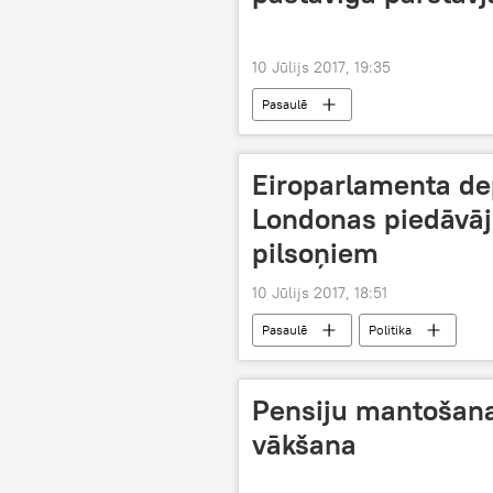
10 Jūlijs 2017, 19:35
Pasaulē
Eiroparlamenta dep
Londonas piedāvāj
pilsoņiem
10 Jūlijs 2017, 18:51
Pasaulē
Politika
Pensiju mantošana
vākšana