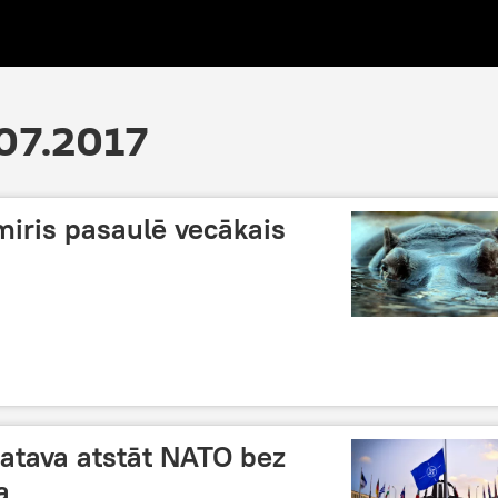
07.2017
miris pasaulē vecākais
 gatava atstāt NATO bez
a