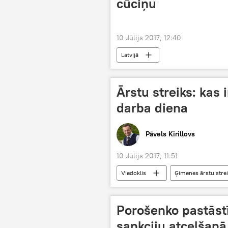
cūciņu
10 Jūlijs 2017, 12:40
Latvijā
Ārstu streiks: kas 
darba diena
Pāvels Kirillovs
10 Jūlijs 2017, 11:51
Viedoklis
Ģimenes ārstu stre
Porošenko pastāstī
sankciju atcelšanā 