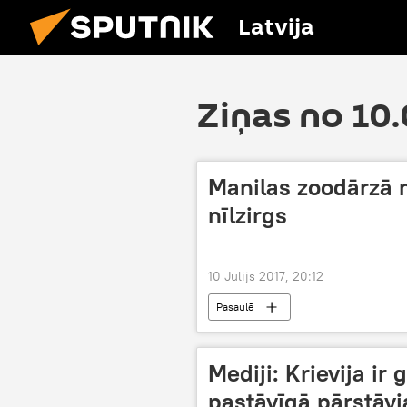
Latvija
Ziņas no 10.
Manilas zoodārzā 
nīlzirgs
10 Jūlijs 2017, 20:12
Pasaulē
Mediji: Krievija ir
pastāvīgā pārstāvj