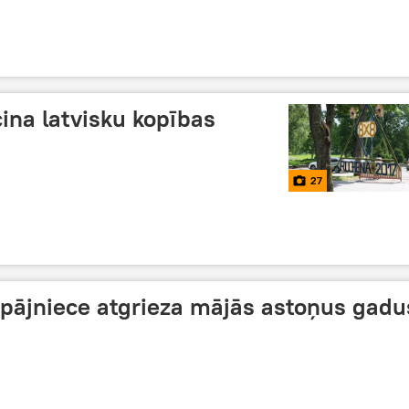
ina latvisku kopības
27
epājniece atgrieza mājās astoņus gadu