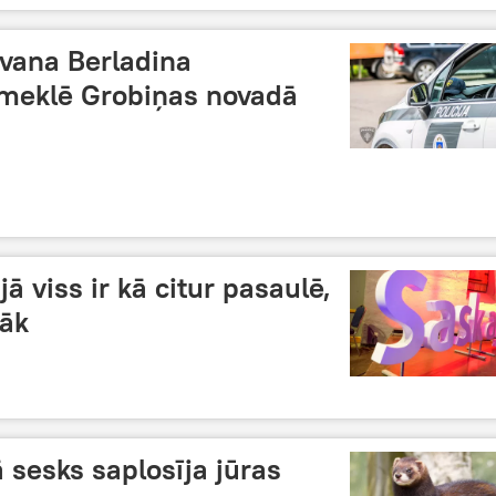
Ivana Berladina
meklē Grobiņas novadā
jā viss ir kā citur pasaulē,
dāk
kā sesks saplosīja jūras