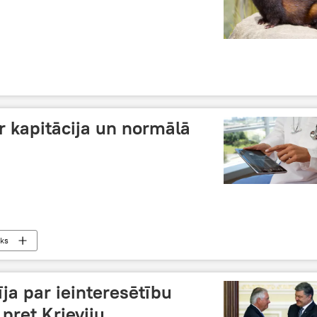
ir kapitācija un normālā
iks
ja par ieinteresētību
pret Krieviju