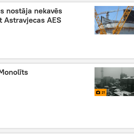
as nostāja nekavēs
gt Astravjecas AES
Monolīts
21