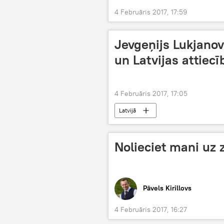
4 Februāris 2017, 17:59
Jevgeņijs Lukjanov
un Latvijas attiecī
4 Februāris 2017, 17:05
Latvijā
Nolieciet mani uz 
Pāvels Kirillovs
4 Februāris 2017, 16:27