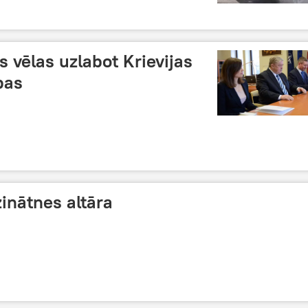
s vēlas uzlabot Krievijas
bas
zinātnes altāra