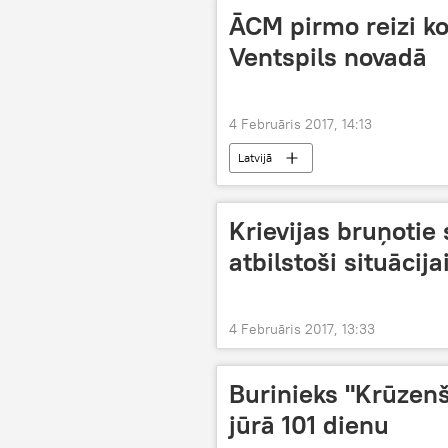
ĀCM pirmo reizi 
Ventspils novadā
4 Februāris 2017, 14:13
Latvijā
Krievijas bruņotie
atbilstoši situācij
4 Februāris 2017, 13:33
Burinieks "Krūzenš
jūrā 101 dienu