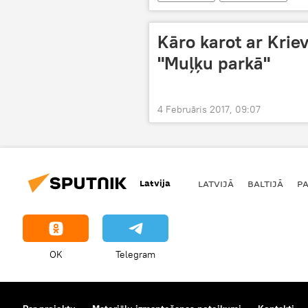
Kāro karot ar Krie
"Muļķu parkā"
4 Februāris 2017, 09:07
Latvija
LATVIJĀ
BALTIJĀ
P
OK
Telegram