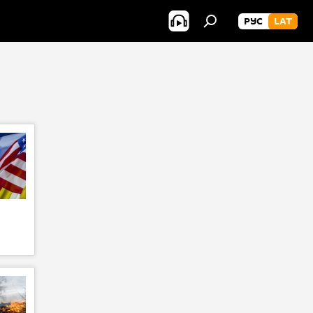
РУС
LAT