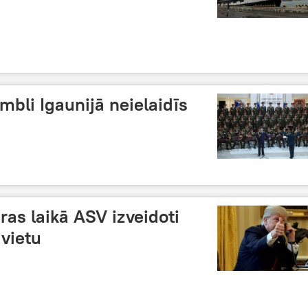
bli Igaunijā neielaidīs
as laikā ASV izveidoti
 vietu