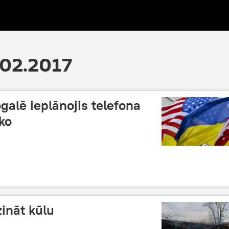
.02.2017
alē ieplānojis telefona
ko
zināt kūlu