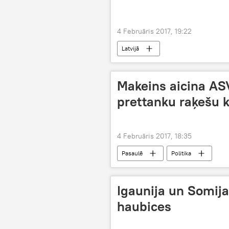
4 Februāris 2017, 19:22
Latvijā
Makeins aicina AS
prettanku raķešu 
4 Februāris 2017, 18:35
Pasaulē
Politika
Igaunija un Somij
haubices