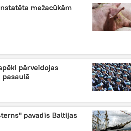
konstatēta mežacūkām
 spēki pārveidojas
ai pasaulē
terns" pavadīs Baltijas