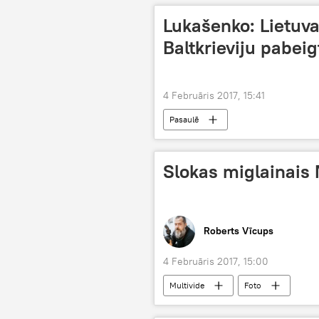
Lukašenko: Lietuv
Baltkrieviju pabei
4 Februāris 2017, 15:41
Pasaulē
Slokas miglainais 
Roberts Vīcups
4 Februāris 2017, 15:00
Multivide
Foto