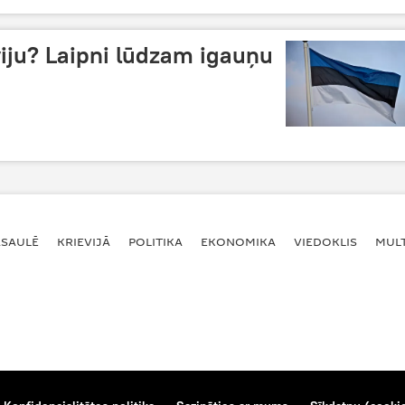
viju? Laipni lūdzam igauņu
ASAULĒ
KRIEVIJĀ
POLITIKA
EKONOMIKA
VIEDOKLIS
MULT