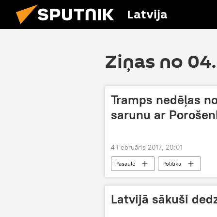
Latvija
Ziņas no 04
Tramps nedēļas nog
sarunu ar Porošen
4 Februāris 2017, 20:01
Pasaulē
Politika
Latvijā sākuši ded