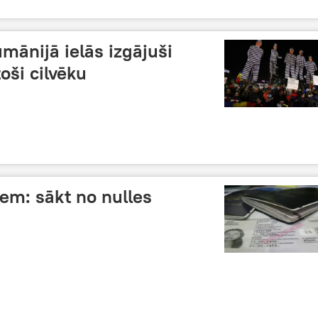
umānijā ielās izgājuši
oši cilvēku
iem: sākt no nulles