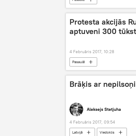
Protesta akcijās R
aptuveni 300 tūkst
4 Februāris 2017, 10:28
Pasaulē
Brāķis ar nepilsoņ
Aleksejs Stetjuha
4 Februāris 2017, 09:54
Latvijā
Viedoklis