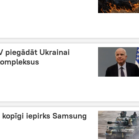
V piegādāt Ukrainai
kompleksus
a kopīgi iepirks Samsung