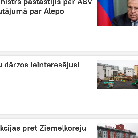
inistrs pastāstījis par ASV
utājumā par Alepo
 dārzos ieinteresējusi
kcijas pret Ziemeļkoreju