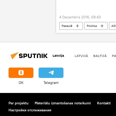
4 Decembris 2016, 08:43
Pasaulē
Politika
ASV
Latvija
LATVIJĀ
BALTIJĀ
P
OK
Telegram
Par projektu
Materiālu izmantošanas noteikumi
Kontakti
Настройки отслеживания