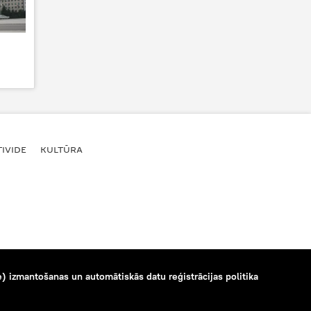
IVIDE
KULTŪRA
) izmantošanas un automātiskās datu reģistrācijas politika