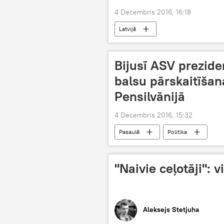
4 Decembris 2016, 16:18
Latvijā
Bijusī ASV prezide
balsu pārskaitīša
Pensilvānijā
4 Decembris 2016, 15:32
Pasaulē
Politika
"Naivie ceļotāji":
Aleksejs Stetjuha