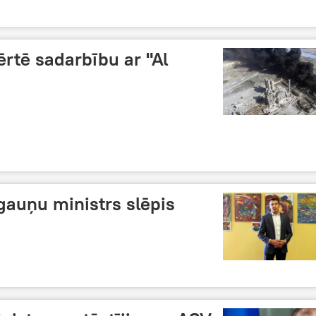
vērtē sadarbību ar "Al
gauņu ministrs slēpis