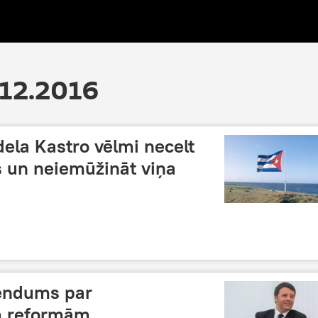
.12.2016
ela Kastro vēlmi necelt
 un neiemūžināt viņa
erendums par
m reformām