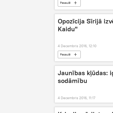
Pasaulē
Opozīcija Sīrijā iz
Kaidu"
4 Decembris 2016, 12:10
Pasaulē
Jaunības kļūdas: i
sodāmību
4 Decembris 2016, 11:17