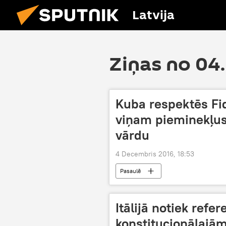
Latvija
Ziņas no 04
Kuba respektēs Fid
viņam pieminekļus
vārdu
4 Decembris 2016, 18:53
Pasaulē
Itālijā notiek ref
konstitucionālajā