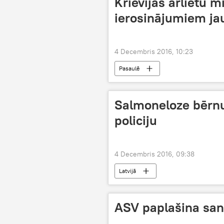
Krievijas ārlietu m
ierosinājumiem ja
4 Decembris 2016, 10:23
Pasaulē
Salmoneloze bērnu
policiju
4 Decembris 2016, 09:38
Latvijā
ASV paplašina san