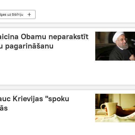
īgas uz Sibīriju
 aicina Obamu neparakstīt
ju pagarināšanu
uc Krievijas "spoku
nās