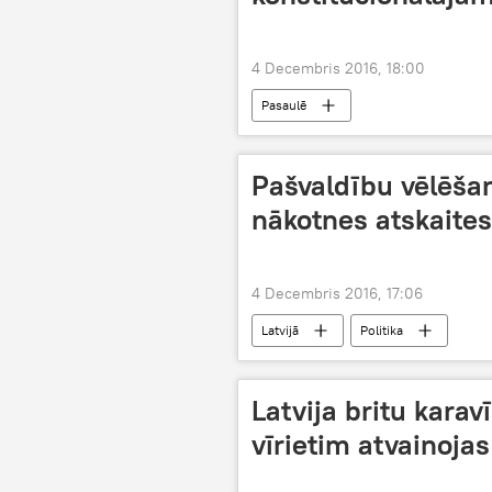
4 Decembris 2016, 18:00
Pasaulē
Pašvaldību vēlēšan
nākotnes atskaite
4 Decembris 2016, 17:06
Latvijā
Politika
Latvija britu kara
vīrietim atvainojas