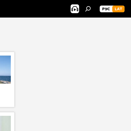
РУС
LAT