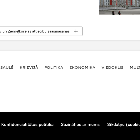
 un Ziemeļkorejas attiecību saasināšanās
ASAULĒ
KRIEVIJĀ
POLITIKA
EKONOMIKA
VIEDOKLIS
MULT
Konfidencialitātes politika
Sazināties ar mums
Sīkdatņu (cookie