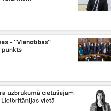
as - "Vienotības"
s punkts
vīra uzbrukumā cietušajam
 Lielbritānijas vietā