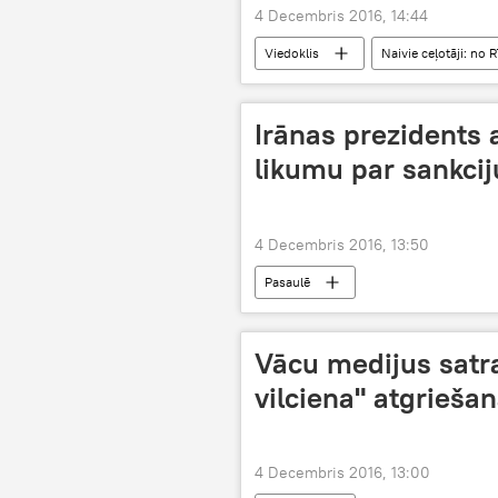
4 Decembris 2016, 14:44
Viedoklis
Naivie ceļotāji: no R
Irānas prezidents
likumu par sankci
4 Decembris 2016, 13:50
Pasaulē
Vācu medijus satra
vilciena" atgrieša
4 Decembris 2016, 13:00