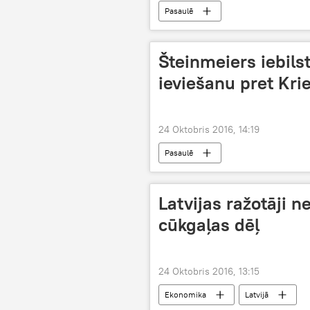
Pasaulē
Šteinmeiers iebils
ieviešanu pret Krie
24 Oktobris 2016, 14:19
Pasaulē
Latvijas ražotāji 
cūkgaļas dēļ
24 Oktobris 2016, 13:15
Ekonomika
Latvijā