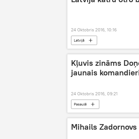
24 Oktobris 2016, 10:16
Latvijā
Kļuvis zināms Doņ
jaunais komandier
24 Oktobris 2016, 09:21
Pasaulē
Mihails Zadornovs