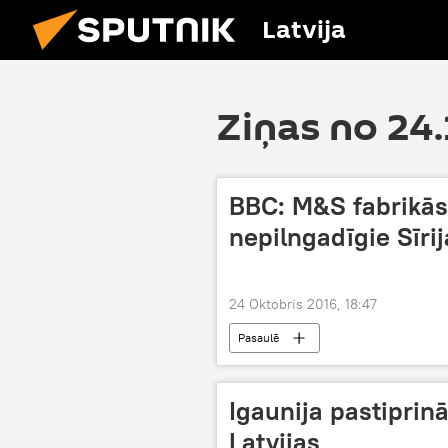
Latvija
Ziņas no 24
BBC: M&S fabrikās 
nepilngadīgie Sīrij
24 Oktobris 2016, 18:47
Pasaulē
Igaunija pastiprin
Latvijas