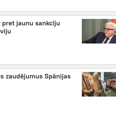
t pret jaunu sankciju
viju
nes zaudējumus Spānijas