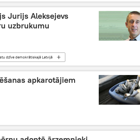
s Jurijs Aleksejevs
eru uzbrukumu
stu dzīve demokrātiskajā Latvijā
ķēšanas apkarotājiem
 bērnu adoptē ārzemnieki