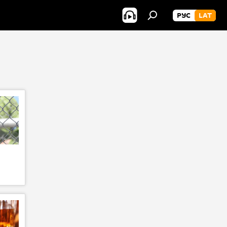
РУС
LAT