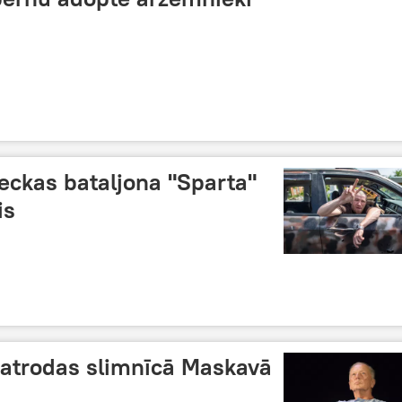
eckas bataljona "Sparta"
is
 atrodas slimnīcā Maskavā