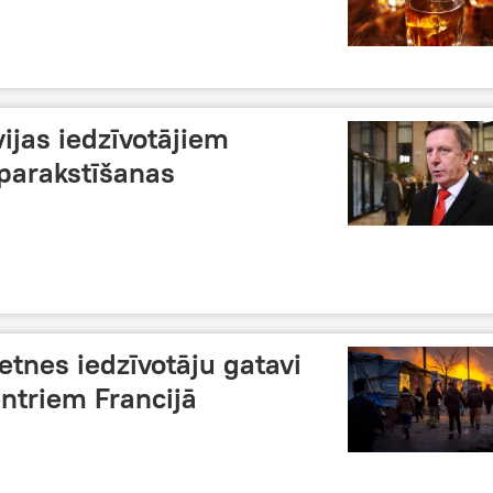
vijas iedzīvotājiem
parakstīšanas
tnes iedzīvotāju gatavi
entriem Francijā