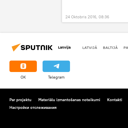
24 Oktobris 2016, 08:36
Latvija
LATVIJĀ
BALTIJĀ
P
OK
Telegram
Par projektu
Materiālu izmantošanas noteikumi
Kontakti
Настройки отслеживания