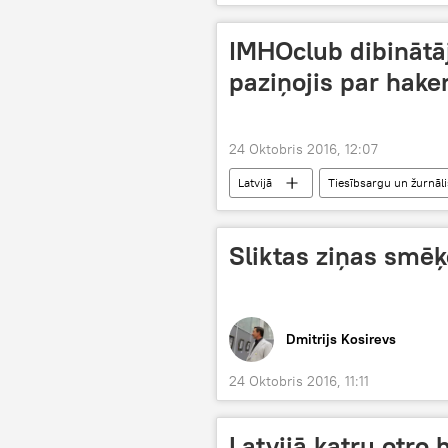
IMHOclub dibinātāj
paziņojis par hak
24 Oktobris 2016, 12:07
Latvijā
Tiesībsargu un žurnāli
Sliktas ziņas smē
Dmitrijs Kosirevs
24 Oktobris 2016, 11:11
Latvijā katru otro