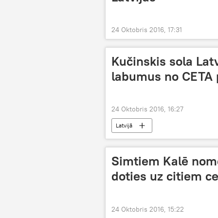
24 Oktobris 2016, 17:31
Kučinskis sola Lat
labumus no CETA 
24 Oktobris 2016, 16:27
Latvijā
Simtiem Kalē nome
doties uz citiem c
24 Oktobris 2016, 15:22