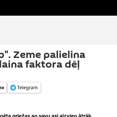
b". Zeme palielina
aina faktora dēļ
ēta griežas ap savu asi aizvien ātrāk.