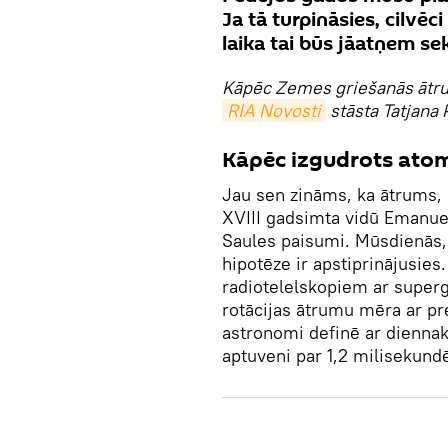
Ja tā turpināsies, cilvēc
laika tai būs jāatņem se
Kāpēc Zemes griešanās ātru
RIA Novosti
stāsta Tatjana 
Kāpēc izgudrots ato
Jau sen zināms, ka ātrums, 
XVIII gadsimta vidū Emanue
Saules paisumi. Mūsdienās,
hipotēze ir apstiprinājusie
radiotelelskopiem ar super
rotācijas ātrumu mēra ar pre
astronomi definē ar diennak
aptuveni par 1,2 milisekun