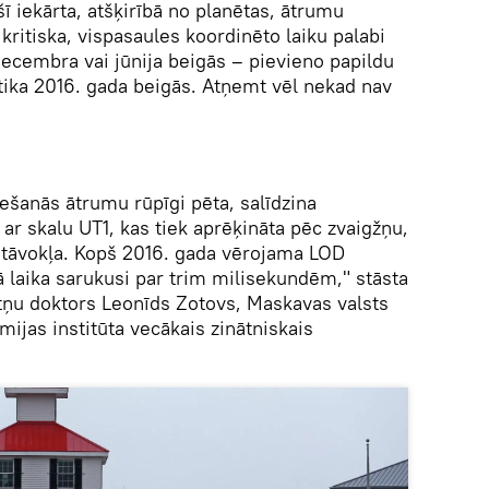
šī iekārta, atšķirībā no planētas, ātrumu
kritiska, vispasaules koordinēto laiku palabi
decembra vai jūnija beigās – pievieno papildu
otika 2016. gada beigās. Atņemt vēl nekad nav
šanās ātrumu rūpīgi pēta, salīdzina
ar skalu UT1, kas tiek aprēķināta pēc zvaigžņu,
stāvokļa. Kopš 2016. gada vērojama LOD
ā laika sarukusi par trim milisekundēm," stāsta
tņu doktors Leonīds Zotovs, Maskavas valsts
mijas institūta vecākais zinātniskais