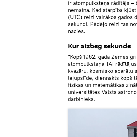
ir atompulksteņa rādītājs – 
nemaina. Kad starpība kļūst 
(UTC) reizi vairākos gados 
sekundi. Pēdējo reizi tas n
nācies.
Kur aizbēg sekunde
"Kopš 1962. gada Zemes grie
atompulksteņa TAI rādītājus 
kvazāru, kosmisko aparātu 
lejupslīde, diennakts kopš t
fizikas un matemātikas zinā
universitātes Valsts astrono
darbinieks.