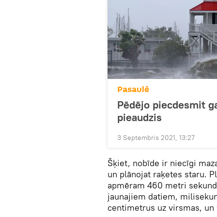
Pasaulē
Pēdējo piecdesmit ga
pieaudzis
3 Septembris 2021, 13:27
Šķiet, nobīde ir niecīgi maz
un plānojat raķetes staru. P
apmēram 460 metri sekundē.
jaunajiem datiem, miliseku
centimetrus uz virsmas, un ta