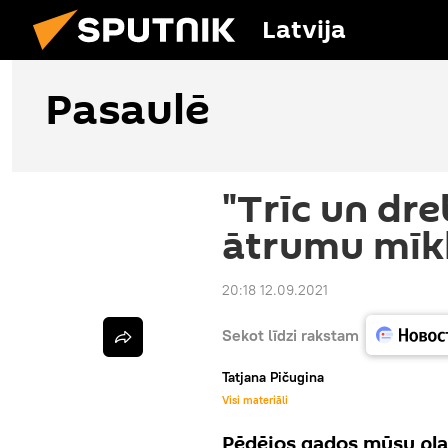
Latvija
Pasaulē
"Trīc un dre
ātrumu mīkl
20:18 12.09.2021
Sekot līdzi rakstam
Tatjana Pičugina
Visi materiāli
Pēdējos gados mūsu plan