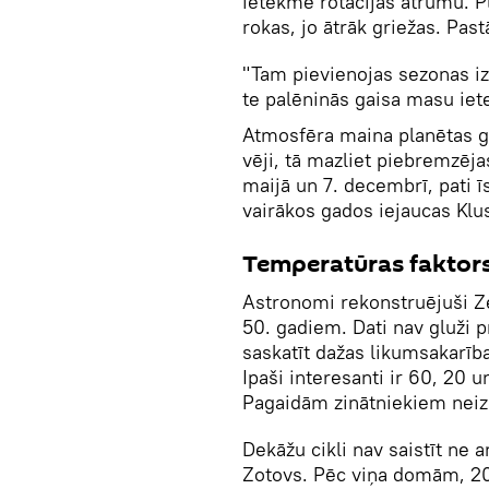
ietekmē rotācijas ātrumu. Pl
rokas, jo ātrāk griežas. Pas
"Tam pievienojas sezonas iz
te palēninās gaisa masu iet
Atmosfēra maina planētas g
vēji, tā mazliet piebremzējas
maijā un 7. decembrī, pati ī
vairākos gados iejaucas Klu
Temperatūras faktor
Astronomi rekonstruējuši 
50. gadiem. Dati nav gluži p
saskatīt dažas likumsakarīb
Ipaši interesanti ir 60, 20 
Pagaidām zinātniekiem neizd
Dekāžu cikli nav saistīt ne 
Zotovs. Pēc viņa domām, 20