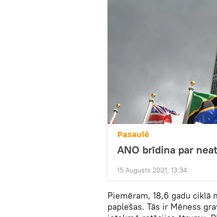
Pasaulē
ANO brīdina par nea
15 Augusts 2021, 13:34
Piemēram, 18,6 gadu ciklā m
paplešas. Tās ir Mēness gra