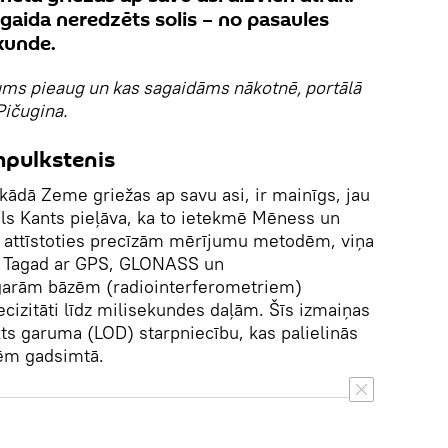
i gaida neredzēts solis – no pasaules
kunde.
ms pieaug un kas sagaidāms nākotnē, portālā
Pičugina.
mpulkstenis
kādā Zeme griežas ap savu asi, ir mainīgs, jau
ls Kants pieļāva, ka to ietekmē Mēness un
 attīstoties precīzām mērījumu metodēm, viņa
s. Tagad ar GPS, GLONASS un
garām bāzēm (radiointerferometriem)
cizitāti līdz milisekundes daļām. Šīs izmaiņas
ts garuma (LOD) starpniecību, kas palielinās
dēm gadsimtā.