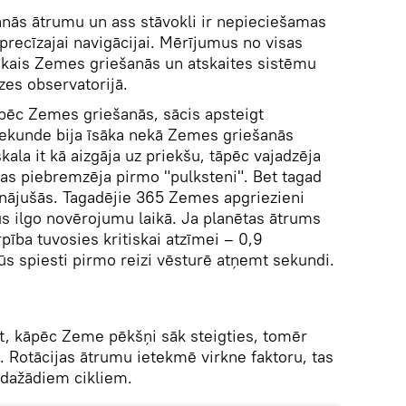
nās ātrumu un ass stāvokli ir nepieciešamas
i precīzajai navigācijai. Mērījumus no visas
skais Zemes griešanās un atskaites sistēmu
zes observatorijā.
s pēc Zemes griešanās, sācis apsteigt
ekunde bija īsāka nekā Zemes griešanās
ala it kā aizgāja uz priekšu, tāpēc vajadzēja
kas piebremzēja pirmo "pulksteni". Bet tagad
zinājušās. Tagadējie 365 Zemes apgriezieni
us ilgo novērojumu laikā. Ja planētas ātrums
pība tuvosies kritiskai atzīmei – 0,9
ūs spiesti pirmo reizi vēsturē atņemt sekundi.
t, kāpēc Zeme pēkšņi sāk steigties, tomēr
. Rotācijas ātrumu ietekmē virkne faktoru, tas
s dažādiem cikliem.