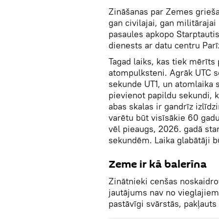
Zināšanas par Zemes grieša
gan civilajai, gan militāraja
pasaules apkopo Starptauti
dienests ar datu centru Parī
Tagad laiks, kas tiek mērīt
atompulksteni. Agrāk UTC s
sekunde UT1, un atomlaika sk
pievienot papildu sekundi, 
abas skalas ir gandrīz izlīd
varētu būt visīsākie 60 gad
vēl pieaugs, 2026. gadā star
sekundēm. Laika glabātāji b
Zeme ir kā balerīna
Zinātnieki cenšas noskaidro
jautājums nav no vieglajiem
pastāvīgi svārstās, pakļaut