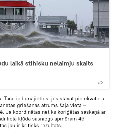
du laikā stihisku nelaimju skaits
a. Taču iedomājieties: jūs stāvat pie ekvatora
lanētas griešanās ātrums šajā vietā –
 Ja koordinātas netiks koriģētas saskaņā ar
ndi liela kļūda sasniegs apmēram 46
s jau ir kritisks rezultāts.