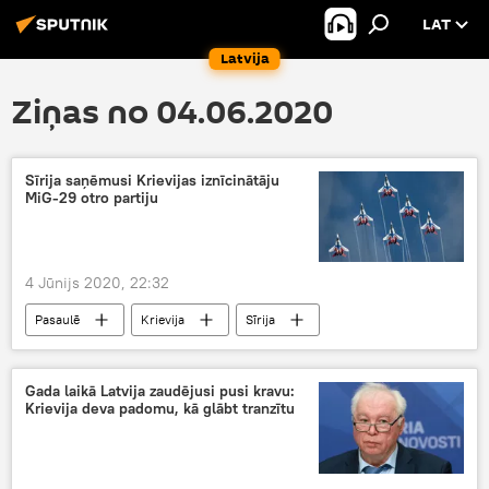
LAT
Latvija
Ziņas no 04.06.2020
Sīrija saņēmusi Krievijas iznīcinātāju
MiG-29 otro partiju
4 Jūnijs 2020, 22:32
Pasaulē
Krievija
Sīrija
Gada laikā Latvija zaudējusi pusi kravu:
Krievija deva padomu, kā glābt tranzītu