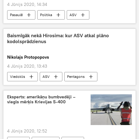
4 Jūnijs 2020, 14:34
Pasaulē
Politika
ASV
Donalds Tramps
prezidenta vēlēšanas
Baismīgāk nekā Hirosima: kur ASV atkal plāno
kodolsprādzienus
Nikolajs Protopopovs
4 Jūnijs 2020, 13:43
Viedoklis
ASV
Pentagons
kodolieroči
Eksperts: amerikāņu bumbvedēji –
viegls mērķis Krievijas S-400
4 Jūnijs 2020, 12:52