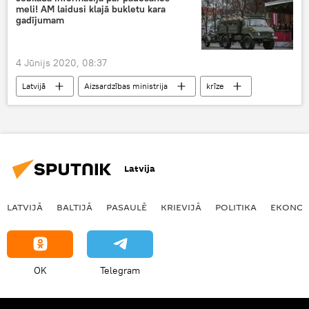
meli! AM laidusi klajā bukletu kara
gadījumam
4 Jūnijs 2020, 08:37
Latvijā
Aizsardzības ministrija
krīze
Latvija
LATVIJĀ
BALTIJĀ
PASAULĒ
KRIEVIJĀ
POLITIKA
EKONOM
OK
Telegram