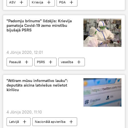
ASV
Krievija
PGA
"Padomju brīnums" līdzējis: Krievija
pamatoja Covid-19 zemo mirstību
bijušajā PSRS
4 Jūnijs 2020, 12:01
Pasaulē
PSRS
veselība
koronavīruss
pandēmija
"Attīram mūsu informatīvo lauku":
deputāts aicina latviešus nelietot
kirilicu
4 Jūnijs 2020, 11:10
Latvijā
Nacionālā apvienība