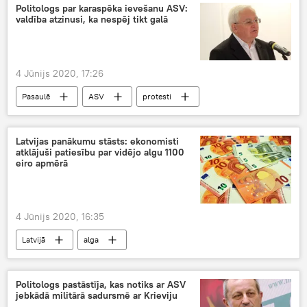
Politologs par karaspēka ievešanu ASV:
valdība atzinusi, ka nespēj tikt galā
4 Jūnijs 2020, 17:26
Pasaulē
ASV
protesti
Nacionālie bruņotie spēki
Latvijas panākumu stāsts: ekonomisti
atklājuši patiesību par vidējo algu 1100
eiro apmērā
4 Jūnijs 2020, 16:35
Latvijā
alga
Politologs pastāstīja, kas notiks ar ASV
jebkādā militārā sadursmē ar Krieviju