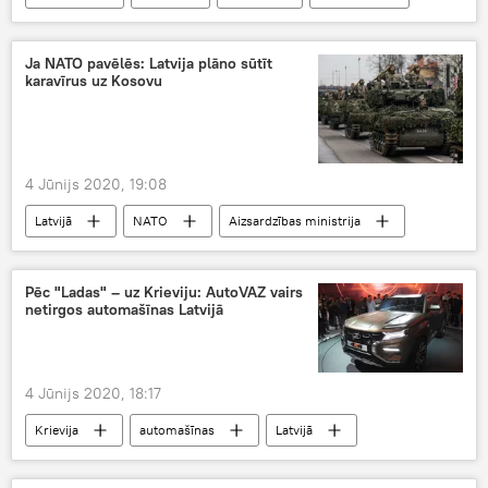
Ja NATO pavēlēs: Latvija plāno sūtīt
karavīrus uz Kosovu
4 Jūnijs 2020, 19:08
Latvijā
NATO
Aizsardzības ministrija
Kosova
Pēc "Ladas" – uz Krieviju: AutoVAZ vairs
netirgos automašīnas Latvijā
4 Jūnijs 2020, 18:17
Krievija
automašīnas
Latvijā