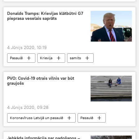
latviešu valoda
sociālie tīkli
Donalds Tramps: Krievijas klātbūtni G7
pieprasa veselais saprāts
4 Jūnijs 2020, 10:19
Pasaulē
Krievija
samits
Donalds Tramps
PVO: Covid-19 otrais vilnis var būt
graujošs
4 Jūnijs 2020, 09:28
Koronavīruss Latvijā un pasaulē
Pasaulē
Pasaules Veselības organizācija
koronavīruss
Jebkāda informācija par padošanos –