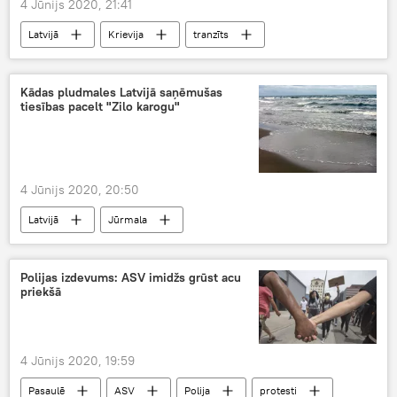
4 Jūnijs 2020, 21:41
Latvijā
Krievija
tranzīts
Kravu pārvadājumi
Kādas pludmales Latvijā saņēmušas
tiesības pacelt "Zilo karogu"
4 Jūnijs 2020, 20:50
Latvijā
Jūrmala
Polijas izdevums: ASV imidžs grūst acu
priekšā
4 Jūnijs 2020, 19:59
Pasaulē
ASV
Polija
protesti