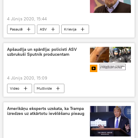
4 Jūnijs 2020, 15:44
Pasaulē
ASV
Krievija
kodolieroči
Apšaudīja un spārdīja: policisti ASV
uzbrukuši Sputnik producentam
4 Jūnijs 2020, 15:09
Video
Multivide
Amerikāņu eksperts uzskata, ka Trampa
izredzes uz atkārtotu ievēlēšanu pieaug