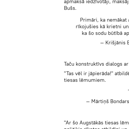
apmaksā iedzīvotāji, maksājo
Bušs.
Primāri, ka nemākat 
rīkojušies kā krietni u
ka šo sodu būtībā a
— Krišjānis
Taču konstruktīvs dialogs ar
"Tas vēl ir jāpierāda!" atbi
tiesas lēmumiem.
— Mārtiņš Bondar
"Ar šo Augstākās tiesas lē