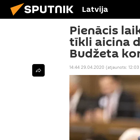
Latvija
Pienācis laik
tīkli aicin
Budžeta kom
14:44 29.04.2020
(atjaunots:
12:03