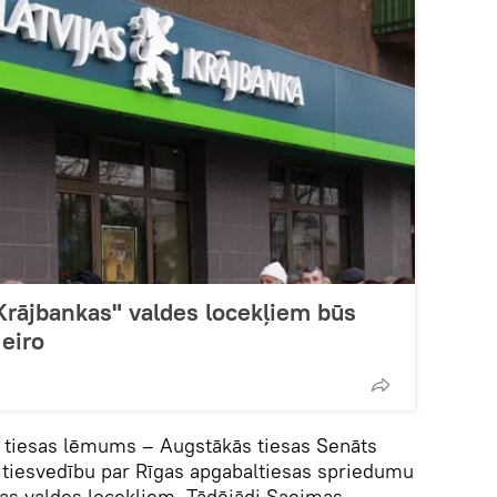
 Krājbankas" valdes locekļiem būs
 eiro
s tiesas lēmums – Augstākās tiesas Senāts
as tiesvedību par Rīgas apgabaltiesas spriedumu
kas valdes locekļiem. Tādējādi Saeimas