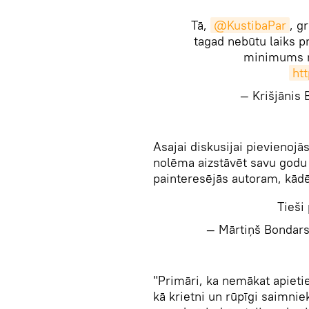
Tā,
@KustibaPar
, g
tagad nebūtu laiks pr
minimums n
ht
— Krišjānis
Asajai diskusijai pievienojā
nolēma aizstāvēt savu godu 
painteresējās autoram, kād
Tieši
— Mārtiņš Bondar
"Primāri, ka nemākat apietie
kā krietni un rūpīgi saimnie