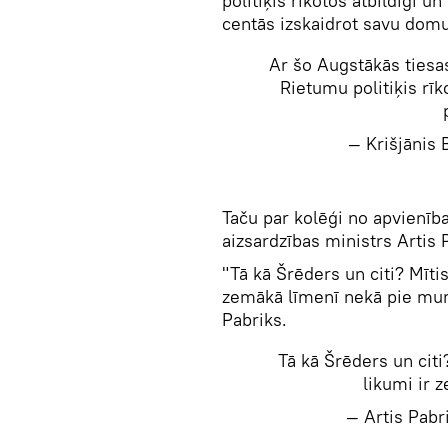
politiķis rīkotos atbildīgi u
centās izskaidrot savu domu
Ar šo Augstākās ties
Rietumu politiķis rīk
— Krišjānis
Taču par kolēģi no apvienības
aizsardzības ministrs Artis 
"Tā kā Šrēders un citi? Mīti
zemākā līmenī nekā pie mums
Pabriks.
Tā kā Šrēders un citi
likumi ir
— Artis Pab