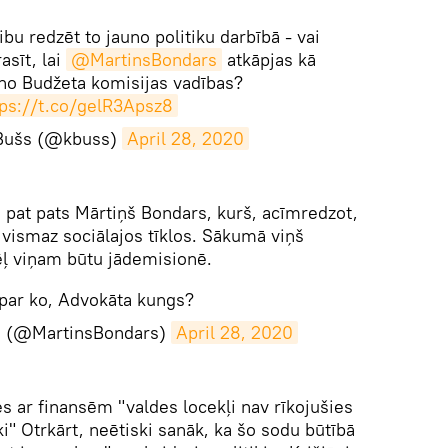
ribu redzēt to jauno politiku darbībā - vai
asīt, lai
@MartinsBondars
atkāpjas kā
o Budžeta komisijas vadības?
tps://t.co/gelR3Apsz8
 Bušs (@kbuss)
April 28, 2020
s pat pats Mārtiņš Bondars, kurš, acīmredzot,
vismaz sociālajos tīklos. Sākumā viņš
ēļ viņam būtu jādemisionē.
 par ko, Advokāta kungs?
s (@MartinsBondars)
April 28, 2020
s ar finansēm "valdes locekļi nav rīkojušies
ki" Otrkārt, neētiski sanāk, ka šo sodu būtībā