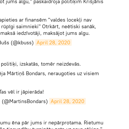
t jums algu," paskaidroja politiķim Krišjānis
apieties ar finansēm "valdes locekļi nav
n rūpīgi saimnieki" Otrkārt, neētiski sanāk,
pmaksā iedzīvotāji, maksājot jums algu.
 Bušs (@kbuss)
April 28, 2020
 politiķi, izskatās, tomēr neizdevās.
ldēja Mārtiņš Bondars, neraugoties uz visiem
Tas vēl ir jāpierāda!
s (@MartinsBondars)
April 28, 2020
mumu ēna pār jums ir nepārprotama. Rietumu