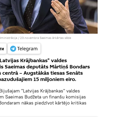
dministrācija
/
23.novembra Saeimas ārkārtas sēde
"Latvijas Krājbankas" valdes
ais Saeimas deputāts Mārtiņš Bondars
 centrā – Augstākās tiesas Senāts
 pazudušajiem 15 miljoniem eiro.
Bijušajam "Latvijas Krājbankas" valdes
m Saeimas Budžeta un finanšu komisijas
ondaram nākas piedzīvot kārtējo kritikas