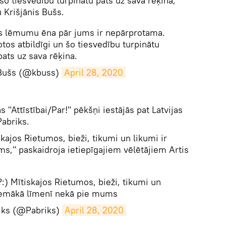
n šo tiesvedību turpinātu pats uz sava rēķina,"
 Krišjānis Bušs.
as lēmumu ēna pār jums ir nepārprotama.
otos atbildīgi un šo tiesvedību turpinātu
pats uz sava rēķina.
 Bušs (@kbuss)
April 28, 2020
 "Attīstībai/Par!" pēkšņi iestājās pat Latvijas
Pabriks.
skajos Rietumos, bieži, tikumi un likumi ir
," paskaidroja ietiepīgajiem vēlētājiem Artis
?:) Mītiskajos Rietumos, bieži, tikumi un
 zemākā līmenī nekā pie mums
riks (@Pabriks)
April 28, 2020