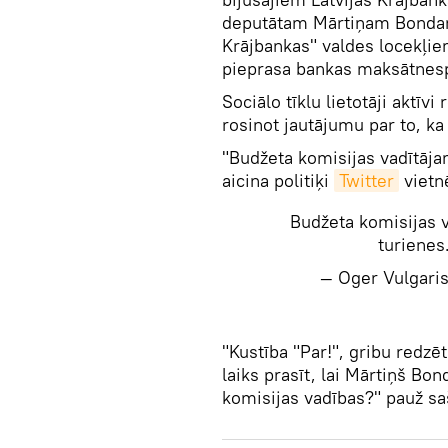
deputātam Mārtiņam Bondara
Krājbankas" valdes locekļie
pieprasa bankas maksātnesp
Sociālo tīklu lietotāji aktīv
rosinot jautājumu par to, ka
"Budžeta komisijas vadītājam
aicina politiķi
Twitter
vietn
Budžeta komisijas va
turienes
— Oger Vulgari
"Kustība "Par!", gribu redzēt
laiks prasīt, lai Mārtiņš B
komisijas vadības?" pauž sa