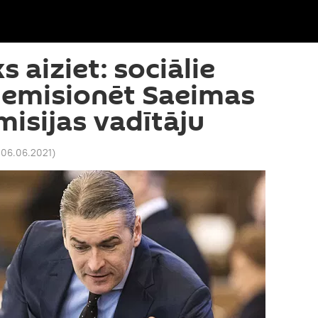
s aiziet: sociālie
a demisionēt Saeimas
isijas vadītāju
 06.06.2021
)