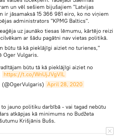
m un vēl sešiem bijušajiem "Latvijas
m ir jāsamaksā 15 366 981 eiro, ko no viņiem
ējas administrators "KPMG Baltics".
i reaģēja uz jaunāko tiesas lēmumu, kārtējo reizi
 cilvēkam ar šādu pagātni nav vietas politikā.
 būtu tā kā pieklājīgi aiziet no turienes,"
ē Oger Vulgaris.
dītājam būtu tā kā pieklājīgi aiziet no
.
https://t.co/WnUjJVgVIL
s (@OgerVulgaris)
April 28, 2020
 to jauno politiku darbībā - vai tagad nebūtu
ondars atkāpjas kā minimums no Budžeta
šutumu Krišjānis Bušs.