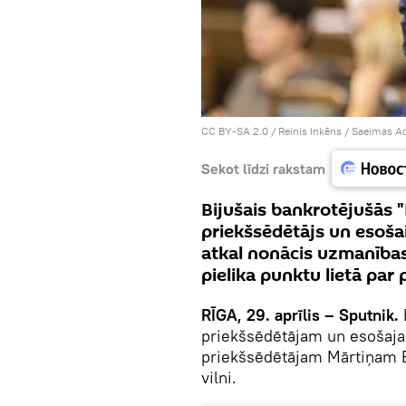
CC BY-SA 2.0
/
Reinis Inkēns / Saeimas A
Sekot līdzi rakstam
Bijušais bankrotējušās 
priekšsēdētājs un esoš
atkal nonācis uzmanības
pielika punktu lietā par
RĪGA, 29. aprīlis – Sputnik.
priekšsēdētājam un esošaja
priekšsēdētājam Mārtiņam B
vilni.