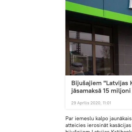
Bijušajiem "Latvijas
jāsamaksā 15 miljoni
29 Aprīlis 2020, 11:01
Par iemeslu kalpo jaunākai
atteicies ierosināt kasācij
bijušajiem Latvijas Krājban