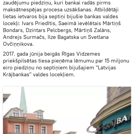
zaudējumu piedziņu, kuri bankai radās pirms
maksātnespējas procesa uzsākšanas. Atbildētāji
lietas ietvaros bija septiņi bijušie bankas valdes
locekļi: Ivars Priedītis, Saeimā ievēlētais Mārtiņš
Bondars, Dzintars Pelcbergs, Mārtiņš Zalāns,
Andrejs Surmačs, Ilze Bagatska un Svetlana
Ovčiņņikova.
2017. gada jūnija beigās Rīgas Vidzemes
priekšpilsētas tiesa pieņēma lēmumu par 15 miljonu
eiro piedziņu no septiņiem bijušajiem "Latvijas
Krājbankas" valdes locekļiem.