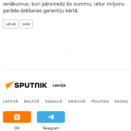
ienākumus, kuri pārsniedz šo summu, ietur miljonu
parāda dzēšanas garantiju kārtā.
Latvijā
sods
Latvija
LATVIJĀ
BALTIJĀ
PASAULĒ
KRIEVIJĀ
POLITIKA
EKONOM
OK
Telegram