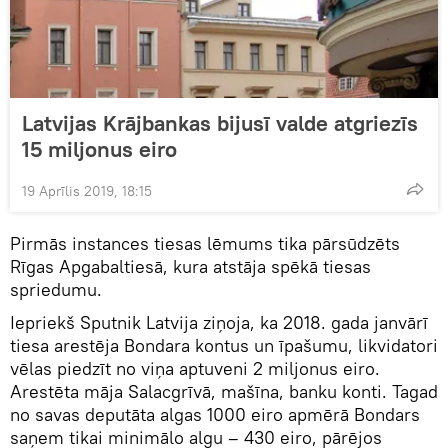
Latvijas Krājbankas bijusī valde atgriezīs
15 miljonus eiro
19 Aprīlis 2019, 18:15
Pirmās instances tiesas lēmums tika pārsūdzēts
Rīgas Apgabaltiesā, kura atstāja spēkā tiesas
spriedumu.
Iepriekš Sputnik Latvija ziņoja, ka 2018. gada janvārī
tiesa arestēja Bondara kontus un īpašumu, likvidatori
vēlas piedzīt no viņa aptuveni 2 miljonus eiro.
Arestēta māja Salacgrīvā, mašīna, banku konti. Tagad
no savas deputāta algas 1000 eiro apmērā Bondars
saņem tikai minimālo algu – 430 eiro, pārējos