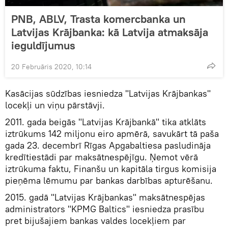
PNB, ABLV, Trasta komercbanka un
Latvijas Krājbanka: kā Latvija atmaksāja
ieguldījumus
20 Februāris 2020, 10:14
Kasācijas sūdzības iesniedza "Latvijas Krājbankas"
locekļi un viņu pārstāvji.
2011. gada beigās "Latvijas Krājbankā" tika atklāts
iztrūkums 142 miljonu eiro apmērā, savukārt tā paša
gada 23. decembrī Rīgas Apgabaltiesa pasludināja
kredītiestādi par maksātnespējīgu. Ņemot vērā
iztrūkuma faktu, Finanšu un kapitāla tirgus komisija
pieņēma lēmumu par bankas darbības apturēšanu.
2015. gadā "Latvijas Krājbankas" maksātnespējas
administrators "KPMG Baltics" iesniedza prasību
pret bijušajiem bankas valdes locekļiem par