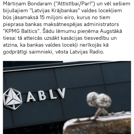
Mārtiņam Bondaram ("Attīstībai/Par!") un vēl sešiem
bijušajiem "Latvijas Krājbankas" valdes locekļiem
būs jāsamaksā 15 miljoni eiro, kurus no tiem
pieprasa bankas maksātnespējas administrators
"KPMG Baltics". Šādu lēmumu pieņēma Augstākā
tiesa: tā atteicās uzsākt kasācijas tiesvedību un
atzina, ka bankas valdes locekļi nerīkojās kā
godprātīgi saimnieki, vēsta Latvijas Radio.