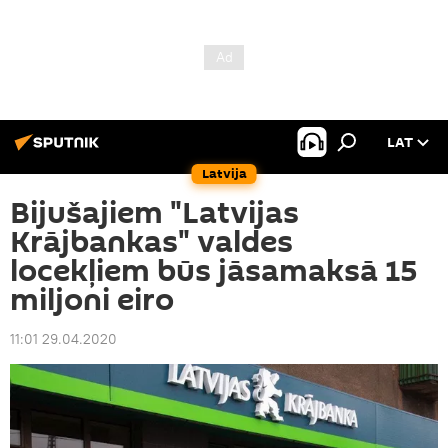
LAT
Latvija
Bijušajiem "Latvijas
Krājbankas" valdes
locekļiem būs jāsamaksā 15
miljoni eiro
11:01 29.04.2020