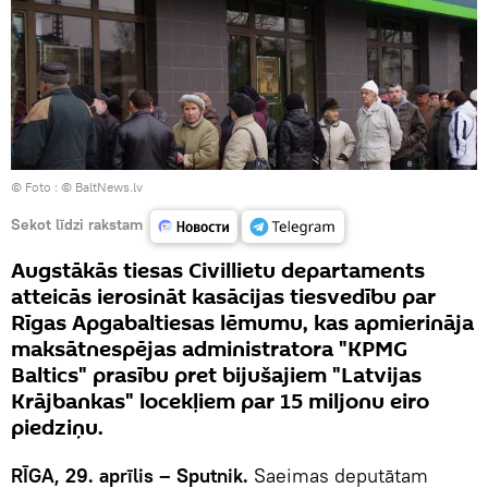
© Foto :
© BaltNews.lv
Sekot līdzi rakstam
Augstākās tiesas Civillietu departaments
atteicās ierosināt kasācijas tiesvedību par
Rīgas Apgabaltiesas lēmumu, kas apmierināja
maksātnespējas administratora "KPMG
Baltics" prasību pret bijušajiem "Latvijas
Krājbankas" locekļiem par 15 miljonu eiro
piedziņu.
RĪGA, 29. aprīlis – Sputnik.
Saeimas deputātam