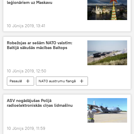
leģionāriem uz Maskavu
10 Jūnijs 2019, 13:41
Robežojas ar sešām NATO valstīm:
Baltijā sākušās mācības Baltops
10 Jūnijs 2019, 12:50
Pasaulē
NATO austrumu flangā
ASV nogādājušas Polijā
radioelektroniskās cīņas lidmašīnu
10 Jūnijs 2019, 11:59