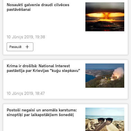
Nosaukti galvenie draudi cilvēces
pastāvēšanai
10 Jūnijs 2019, 19:38
Pasaulē
Krima ir drošībā: National Interest
pastāstīja par Krievijas "kuģu slepkavu"
10 Jūnijs 2019, 18:47
Postoši negaisi un anomāls karstums:
sinoptiķi par laikapstākļiem šonedēļ