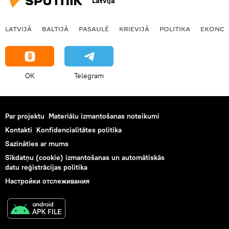
Latvija
LATVIJĀ
BALTIJĀ
PASAULĒ
KRIEVIJĀ
POLITIKA
EKONOM
OK
Telegram
Par projektu
Materiālu izmantošanas noteikumi
Kontakti
Konfidencialitātes politika
Sazināties ar mums
Sīkdatņu (cookie) izmantošanas un automātiskās
datu reģistrācijas politika
Настройки отслеживания