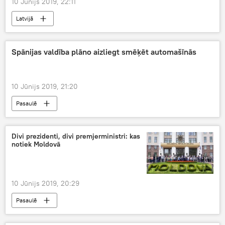
10 Jūnijs 2019, 22:11
Latvijā
Spānijas valdība plāno aizliegt smēķēt automašīnās
10 Jūnijs 2019, 21:20
Pasaulē
Divi prezidenti, divi premjerministri: kas
notiek Moldovā
10 Jūnijs 2019, 20:29
Pasaulē