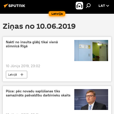
LAT
Latvija
Ziņas no 10.06.2019
Naktī no insulta glābj tikai vienā
slimnīcā Rīgā
10 Jūnijs 2019, 23:02
Latvijā
Pūce: pēc novadu saplūšanas tiks
samazināts pašvaldību darbinieku skaits