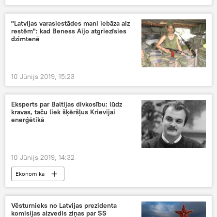
"Latvijas varasiestādes mani iebāza aiz
restēm": kad Beness Aijo atgriezīsies
dzimtenē
10 Jūnijs 2019, 15:23
Eksperts par Baltijas divkosību: lūdz
kravas, taču liek šķēršļus Krievijai
enerģētikā
10 Jūnijs 2019, 14:32
Ekonomika
Vēsturnieks no Latvijas prezidenta
komisijas aizvedis ziņas par SS