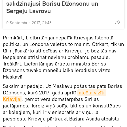
salīdzinājusi Borisu Džonsonu un
Sergeju Lavrovu
9 Septembris 2017, 21:43
Pirmkārt, Lielbritānijai nepatīk Krievijas īstenotā
politika, un Londona vēlētos to mainīt. Otrkārt, tik un
tā ir jāsakārto attiecības ar Krieviju, jo bez tās nav
iespējams atrisināt nevienu problēmu pasaulē.
Treškārt, Lielbritānijas ārlietu ministrs Boriss
Džonsons tuvāko mēnešu laikā ieradīsies vizītē
Maskavā.
Sāksim ar pēdējo. Uz Maskavu pošas tas pats Boriss
Džonsons, kurš 2017. gada aprīlī
atcēla vizīti 
Krievijā
, ņemot vērā domstarpības Sīrijas
jautājumos. Toreiz viņš solīja tikties un konsultēties
ar kolēģiem, kuri ir vienisprātis ar viņu, lai
piespiestu Krieviju pārtraukt Bašara Asada atbalstu.