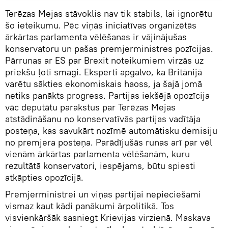
Terēzas Mejas stāvoklis nav tik stabils, lai ignorētu
šo ieteikumu. Pēc viņās iniciatīvas organizētās
ārkārtas parlamenta vēlēšanas ir vājinājušas
konservatoru un pašas premjerministres pozīcijas.
Pārrunas ar ES par Brexit noteikumiem virzās uz
priekšu ļoti smagi. Eksperti apgalvo, ka Britānijā
varētu sākties ekonomiskais haoss, ja šajā jomā
netiks panākts progress. Partijas iekšējā opozīcija
vāc deputātu parakstus par Terēzas Mejas
atstādināšanu no konservatīvās partijas vadītāja
posteņa, kas savukārt nozīmē automātisku demisiju
no premjera posteņa. Parādījušās runas arī par vēl
vienām ārkārtas parlamenta vēlēšanām, kuru
rezultātā konservatori, iespējams, būtu spiesti
atkāpties opozīcijā.
Premjerministrei un viņas partijai nepieciešami
vismaz kaut kādi panākumi ārpolitikā. Tos
visvienkāršāk sasniegt Krievijas virzienā. Maskava