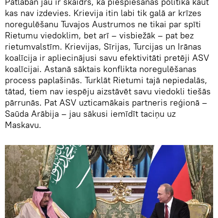
Patlaban jau ir skaidrs, ka piespiešanas politikā kaut
kas nav izdevies. Krievija itin labi tik galā ar krīzes
noregulēšanu Tuvajos Austrumos ne tikai par spīti
Rietumu viedoklim, bet arī – visbiežāk – pat bez
rietumvalstīm. Krievijas, Sīrijas, Turcijas un Irānas
koalīcija ir apliecinājusi savu efektivitāti pretēji ASV
koalīcijai. Astanā sāktais konflikta noregulēšanas
process paplašinās. Turklāt Rietumi tajā nepiedalās,
tātad, tiem nav iespēju aizstāvēt savu viedokli tiešās
pārrunās. Pat ASV uzticamākais partneris reģionā –
Saūda Arābija – jau sākusi iemīdīt taciņu uz
Maskavu.