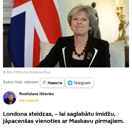
© REUTERS/Joe Giddens/Pool
Sekot līdzi rakstam
Rostislavs Iščenko
Visi materiāli
Londona steidzas, – lai saglabātu imidžu,
jāpacenšas vienoties ar Maskavu pirmajiem.