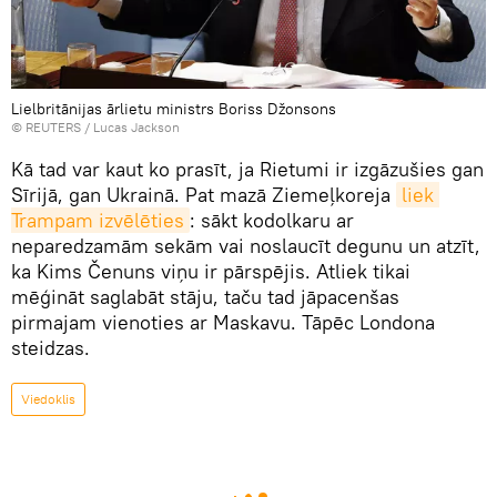
Lielbritānijas ārlietu ministrs Boriss Džonsons
© REUTERS / Lucas Jackson
Kā tad var kaut ko prasīt, ja Rietumi ir izgāzušies gan
Sīrijā, gan Ukrainā. Pat mazā Ziemeļkoreja
liek 
Trampam izvēlēties
: sākt kodolkaru ar
neparedzamām sekām vai noslaucīt degunu un atzīt,
ka Kims Čenuns viņu ir pārspējis. Atliek tikai
mēģināt saglabāt stāju, taču tad jāpacenšas
pirmajam vienoties ar Maskavu. Tāpēc Londona
steidzas.
Viedoklis