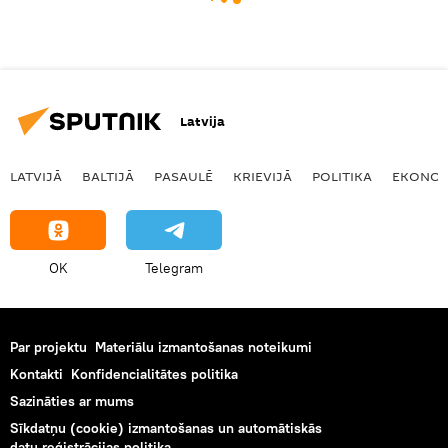
Latvija
LATVIJĀ
BALTIJĀ
PASAULĒ
KRIEVIJĀ
POLITIKA
EKONOM
OK
Telegram
Par projektu
Materiālu izmantošanas noteikumi
Kontakti
Konfidencialitātes politika
Sazināties ar mums
Sīkdatņu (cookie) izmantošanas un automātiskās
datu reģistrācijas politika