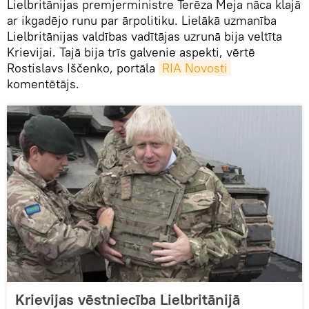
Lielbritānijas premjerministre Terēza Meja nāca klajā
ar ikgadējo runu par ārpolitiku. Lielākā uzmanība
Lielbritānijas valdības vadītājas uzrunā bija veltīta
Krievijai. Tajā bija trīs galvenie aspekti, vērtē
Rostislavs Iščenko, portāla
RIA Novosti
komentētājs.
Krievijas vēstniecība Lielbritānijā