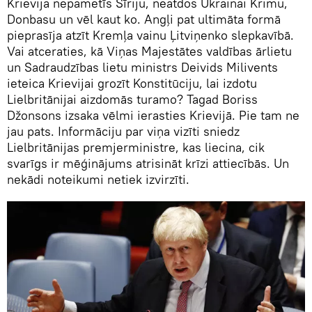
Krievija nepametīs Sīriju, neatdos Ukrainai Krimu,
Donbasu un vēl kaut ko. Angļi pat ultimāta formā
pieprasīja atzīt Kremļa vainu Ļitviņenko slepkavībā.
Vai atceraties, kā Viņas Majestātes valdības ārlietu
un Sadraudzības lietu ministrs Deivids Milivents
ieteica Krievijai grozīt Konstitūciju, lai izdotu
Lielbritānijai aizdomās turamo? Tagad Boriss
Džonsons izsaka vēlmi ierasties Krievijā. Pie tam ne
jau pats. Informāciju par viņa vizīti sniedz
Lielbritānijas premjerministre, kas liecina, cik
svarīgs ir mēģinājums atrisināt krīzi attiecībās. Un
nekādi noteikumi netiek izvirzīti.