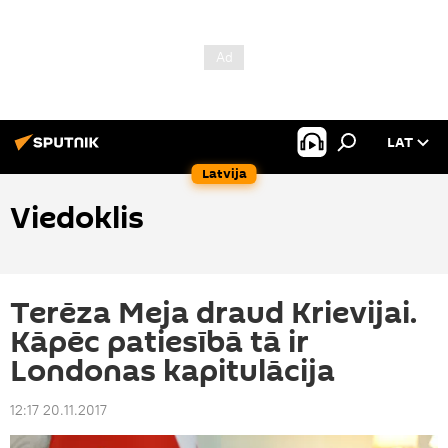
LAT
Latvija
Viedoklis
Terēza Meja draud Krievijai.
Kāpēc patiesībā tā ir
Londonas kapitulācija
12:17 20.11.2017