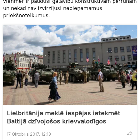
vienmēr ir paudusi gatavību konstruktīvām pārrunām
un nekad nav izvirzījusi nepieņemamus
priekšnoteikumus.
Lielbritānija meklē iespējas ietekmēt
Baltijā dzīvojošos krievvalodīgos
17 Oktobris 2017, 12:19