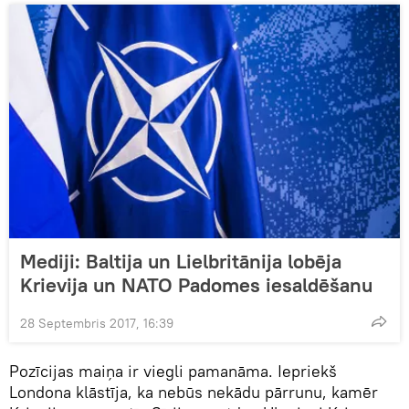
Mediji: Baltija un Lielbritānija lobēja
Krievija un NATO Padomes iesaldēšanu
28 Septembris 2017, 16:39
Pozīcijas maiņa ir viegli pamanāma. Iepriekš
Londona klāstīja, ka nebūs nekādu pārrunu, kamēr