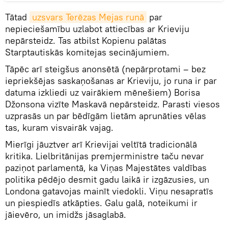
Tātad
uzsvars Terēzas Mejas runā
par
nepieciešamību uzlabot attiecības ar Krieviju
nepārsteidz. Tas atbilst Kopienu palātas
Starptautiskās komitejas secinājumiem.
Tāpēc arī steigšus anonsētā (nepārprotami – bez
iepriekšējas saskaņošanas ar Krieviju, jo runa ir par
datuma izkliedi uz vairākiem mēnešiem) Borisa
Džonsona vizīte Maskavā nepārsteidz. Parasti viesos
uzprasās un par bēdīgām lietām aprunāties vēlas
tas, kuram visvairāk vajag.
Mierīgi jāuztver arī Krievijai veltītā tradicionālā
kritika. Lielbritānijas premjerministre taču nevar
paziņot parlamentā, ka Viņas Majestātes valdības
politika pēdējo desmit gadu laikā ir izgāzusies, un
Londona gatavojas mainīt viedokli. Viņu nesapratīs
un piespiedīs atkāpties. Galu galā, noteikumi ir
jāievēro, un imidžs jāsaglabā.