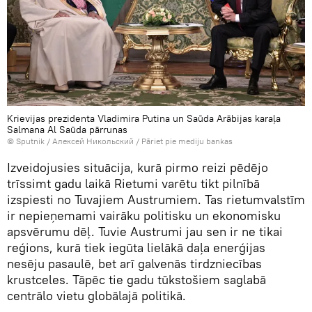
Krievijas prezidenta Vladimira Putina un Saūda Arābijas karaļa
Salmana Al Saūda pārrunas
© Sputnik / Алексей Никольский
/
Pāriet pie mediju bankas
Izveidojusies situācija, kurā pirmo reizi pēdējo
trīssimt gadu laikā Rietumi varētu tikt pilnībā
izspiesti no Tuvajiem Austrumiem. Tas rietumvalstīm
ir nepieņemami vairāku politisku un ekonomisku
apsvērumu dēļ. Tuvie Austrumi jau sen ir ne tikai
reģions, kurā tiek iegūta lielākā daļa enerģijas
nesēju pasaulē, bet arī galvenās tirdzniecības
krustceles. Tāpēc tie gadu tūkstošiem saglabā
centrālo vietu globālajā politikā.