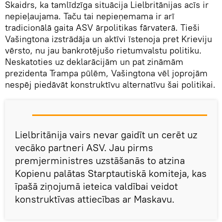
Skaidrs, ka tamlīdzīga situācija Lielbritānijas acīs ir
nepieļaujama. Taču tai nepieņemama ir arī
tradicionālā gaita ASV ārpolitikas fārvaterā. Tieši
Vašingtona izstrādāja un aktīvi īstenoja pret Krieviju
vērsto, nu jau bankrotējušo rietumvalstu politiku.
Neskatoties uz deklarācijām un pat zināmām
prezidenta Trampa pūlēm, Vašingtona vēl joprojām
nespēj piedāvāt konstruktīvu alternatīvu šai politikai.
Lielbritānija vairs nevar gaidīt un cerēt uz
vecāko partneri ASV. Jau pirms
premjerministres uzstāšanās to atzina
Kopienu palātas Starptautiskā komiteja, kas
īpašā ziņojumā ieteica valdībai veidot
konstruktīvas attiecības ar Maskavu.