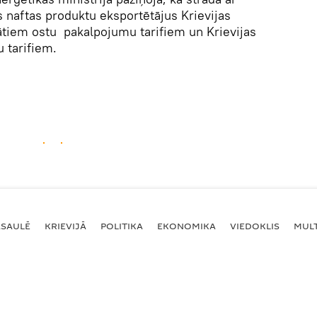
as naftas produktu eksportētājus Krievijas
ātiem ostu pakalpojumu tarifiem un Krievijas
 tarifiem.
ASAULĒ
KRIEVIJĀ
POLITIKA
EKONOMIKA
VIEDOKLIS
MULT