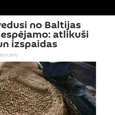
vedusi no Baltijas
iespējamo: atlikuši
n izspaidas
03.11.2017
)