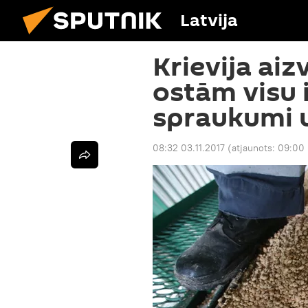
Latvija
Krievija aiz
ostām visu 
spraukumi u
08:32 03.11.2017
(atjaunots:
09:00 