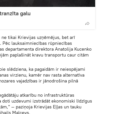
tranzīta galu
ne tikai Krievijas uzņēmējus, bet arī
. Pēc lauksaimniecības rūpniecības
as departamenta direktora Anatolija Kucenko
jām paplašināt kravu transportu caur citām
pie slēdziena, ka pagaidām ir neiespējami
anas virzienu, kamēr nav rasta alternatīva
 nozares vajadzības ir jānodrošina pilnā
egādātāju atkarību no infrastruktūras
 doti uzdevumi izstrādāt ekonomiski līdzīgus
ām," — paziņoja Krievijas Eļļas un tauku
ihails Maļcevs.