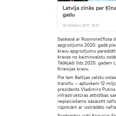
Latvija cīnās par Ķīn
gadu
16 Oktobris 2017, 16:51
Saskaņā ar Rosmorečflota d
apgrozījums 2020. gadā pie
kravu apgrozījumu paredzēts 
kravas no kaimiņvalstu ostā
Tādējādi līdz 2020. gadam La
Krievijas kravu.
Pie tam Baltijas valstu ostas
tranzītu — aptuvkeni 12 milj
prezidents Vladimirs Putins
infrastruktūras attīstības s
nepieciešams sasaistīt naft
rūpnīcām ar izstrādāto naft
Septembra vidū Krievijas Ene