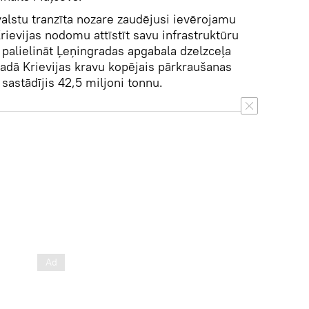
s valstu tranzīta nozare zaudējusi ievērojamu
ievijas nodomu attīstīt savu infrastruktūru
ī palielināt Ļeņingradas apgabala dzelzceļa
adā Krievijas kravu kopējais pārkraušanas
 sastādījis 42,5 miljoni tonnu.