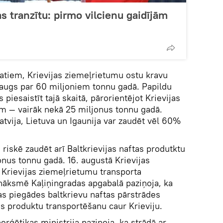
as tranzītu: pirmo vilcienu gaidījām
atiem, Krievijas ziemeļrietumu ostu kravu
augs par 60 miljoniem tonnu gadā. Papildu
piesaistīt tajā skaitā, pārorientējot Krievijas
m — vairāk nekā 25 miljonus tonnu gadā.
tvija, Lietuva un Igaunija var zaudēt vēl 60%
 riskē zaudēt arī Baltkrievijas naftas produtktu
onus tonnu gadā. 16. augustā Krievijas
 Krievijas ziemeļrietumu transporta
anāksmē Kaļiņingradas apgabalā paziņoja, ka
as piegādes baltkrievu naftas pārstrādes
as produktu transportēšanu caur Krieviju.
rģētikas ministrija paziņoja, ka strādā ar