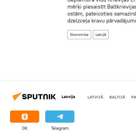
mērķi piesaistīt Baltkrievij
ostām, pateicoties samazin
dzelzceļa kravu pārvadājumu
Ekonomika
Latvijā
Latvija
LATVIJĀ
BALTIJĀ
P
OK
Telegram