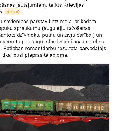
ošanas jautājumiem, teikts Krievijas
as
vietnē
.
u savienības pārstāvji atzīmēja, ar kādām
spuķu spraukumu (augu eļļu ražošanas
antots dzīvnieku, putnu un zivju barībai) un
k saņemts pēc augu eļļas izspiešanas no eļļas
i. Patlaban remontdarbu rezultātā pārvadātājs
s tikai pusi pieprasītā apjoma.