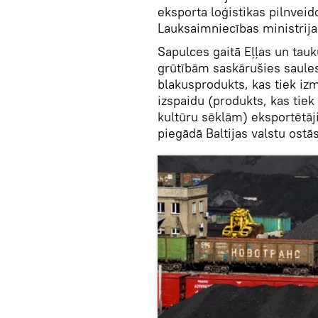
eksporta loģistikas pilnveid
Lauksaimniecības ministrij
Sapulces gaitā Eļļas un tauk
grūtībām saskārušies saule
blakusprodukts, kas tiek izm
izspaidu (produkts, kas tie
kultūru sēklām) eksportētāj
piegādā Baltijas valstu ostā