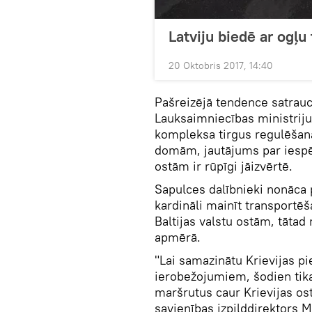
Latviju biedē ar ogļu 
20 Oktobris 2017, 14:40
Pašreizējā tendence satrauc 
Lauksaimniecības ministriju
kompleksa tirgus regulēšan
domām, jautājums par iespē
ostām ir rūpīgi jāizvērtē.
Sapulces dalībnieki nonāca 
kardināli mainīt transportēš
Baltijas valstu ostām, tātad
apmērā.
"Lai samazinātu Krievijas pi
ierobežojumiem, šodien tika
maršrutus caur Krievijas ost
savienības izpilddirektors M