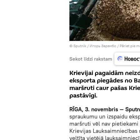
© Sputnik / Игорь Зарембо
/
Pāriet pie 
Sekot līdzi rakstam
Krievijai pagaidām neiz
eksporta piegādes no Bal
maršruti caur pašas Krie
pastāvīgi.
RĪGA, 3. novembris — Sputn
spraukumu un izspaidu ekspor
maršruti vēl nav pietiekami 
Krievijas Lauksaimniecības m
veltīta vietējā lauksaimnie