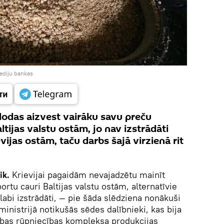
mediju bankas
dodas aizvest vairāku savu preču
tijas valstu ostām, jo nav izstrādāti
vijas ostām, taču darbs šajā virzienā rit
ik.
Krievijai pagaidām nevajadzētu mainīt
tu cauri Baltijas valstu ostām, alternatīvie
labi izstrādāti, — pie šāda slēdziena nonākuši
inistrijā notikušās sēdes dalībnieki, kas bija
cības rūpniecības kompleksa produkcijas