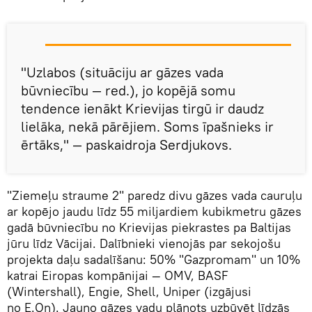
"Uzlabos (situāciju ar gāzes vada
būvniecību — red.), jo kopējā somu
tendence ienākt Krievijas tirgū ir daudz
lielāka, nekā pārējiem. Soms īpašnieks ir
ērtāks," — paskaidroja Serdjukovs.
"Ziemeļu straume 2" paredz divu gāzes vada cauruļu
ar kopējo jaudu līdz 55 miljardiem kubikmetru gāzes
gadā būvniecību no Krievijas piekrastes pa Baltijas
jūru līdz Vācijai. Dalībnieki vienojās par sekojošu
projekta daļu sadalīšanu: 50% "Gazpromam" un 10%
katrai Eiropas kompānijai — OMV, BASF
(Wintershall), Engie, Shell, Uniper (izgājusi
no E.On). Jauno gāzes vadu plānots uzbūvēt līdzās