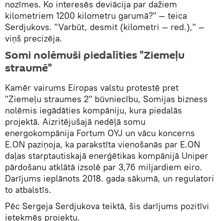
nozīmes. Ko interesēs deviācija par dažiem
kilometriem 1200 kilometru garumā?" — teica
Serdjukovs. "Varbūt, desmit (kilometri — red.)," —
viņš precizēja.
Somi nolēmuši piedalīties "Ziemeļu
straumē"
Kamēr vairums Eiropas valstu protestē pret
"Ziemeļu straumes 2" būvniecību, Somijas bizness
nolēmis iegādāties kompāniju, kura piedalās
projektā. Aizritējušajā nedēļā somu
energokompānija Fortum OYJ un vācu koncerns
E.ON paziņoja, ka parakstīta vienošanās par E.ON
daļas starptautiskajā enerģētikas kompānijā Uniper
pārdošanu atklātā izsolē par 3,76 miljardiem eiro.
Darījums ieplānots 2018. gada sākumā, un regulatori
to atbalstīs.
Pēc Sergeja Serdjukova teiktā, šis darījums pozitīvi
ietekmēs projektu.