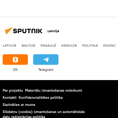
Latvija
LATVIJĀ
BALTIJĀ
PASAULĒ
KRIEVIJĀ
POLITIKA
EKONOM
OK
Telegram
Par projektu
Materiālu izmantošanas noteikumi
Kontakti
Konfidencialitātes politika
Sazināties ar mums
Sīkdatņu (cookie) izmantošanas un automātiskās
datu reģistrācijas politika