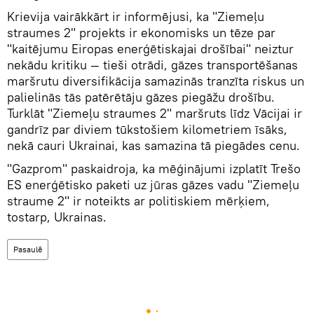
Krievija vairākkārt ir informējusi, ka "Ziemeļu
straumes 2" projekts ir ekonomisks un tēze par
"kaitējumu Eiropas enerģētiskajai drošībai" neiztur
nekādu kritiku — tieši otrādi, gāzes transportēšanas
maršrutu diversifikācija samazinās tranzīta riskus un
palielinās tās patērētāju gāzes piegāžu drošību.
Turklāt "Ziemeļu straumes 2" maršruts līdz Vācijai ir
gandrīz par diviem tūkstošiem kilometriem īsāks,
nekā cauri Ukrainai, kas samazina tā piegādes cenu.
"Gazprom" paskaidroja, ka mēģinājumi izplatīt Trešo
ES enerģētisko paketi uz jūras gāzes vadu "Ziemeļu
straume 2" ir noteikts ar politiskiem mērķiem,
tostarp, Ukrainas.
Pasaulē