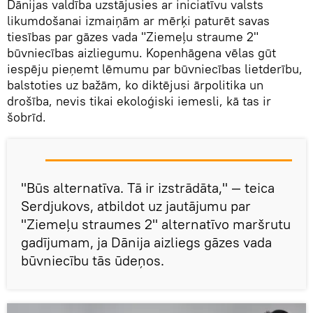
Dānijas valdība uzstājusies ar iniciatīvu valsts
likumdošanai izmaiņām ar mērķi paturēt savas
tiesības par gāzes vada "Ziemeļu straume 2"
būvniecības aizliegumu. Kopenhāgena vēlas gūt
iespēju pieņemt lēmumu par būvniecības lietderību,
balstoties uz bažām, ko diktējusi ārpolitika un
drošība, nevis tikai ekoloģiski iemesli, kā tas ir
šobrīd.
"Būs alternatīva. Tā ir izstrādāta," — teica
Serdjukovs, atbildot uz jautājumu par
"Ziemeļu straumes 2" alternatīvo maršrutu
gadījumam, ja Dānija aizliegs gāzes vada
būvniecību tās ūdeņos.