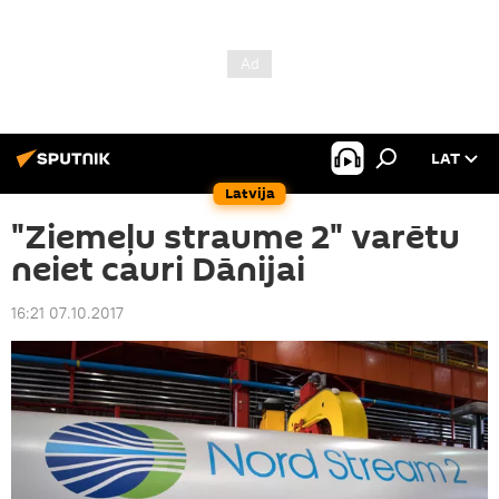
LAT
Latvija
"Ziemeļu straume 2" varētu
neiet cauri Dānijai
16:21 07.10.2017