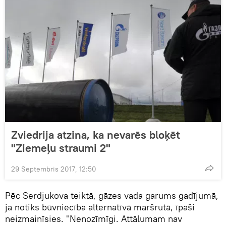
Zviedrija atzina, ka nevarēs bloķēt
"Ziemeļu straumi 2"
29 Septembris 2017, 12:50
Pēc Serdjukova teiktā, gāzes vada garums gadījumā,
ja notiks būvniecība alternatīvā maršrutā, īpaši
neizmainīsies. "Nenozīmīgi. Attālumam nav