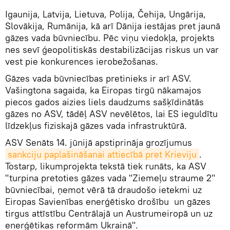
Igaunija, Latvija, Lietuva, Polija, Čehija, Ungārija,
Slovākija, Rumānija, kā arī Dānija iestājas pret jaunā
gāzes vada būvniecību. Pēc viņu viedokļa, projekts
nes sevī ģeopolitiskās destabilizācijas riskus un var
vest pie konkurences ierobežošanas.
Gāzes vada būvniecības pretinieks ir arī ASV.
Vašingtona sagaida, ka Eiropas tirgū nākamajos
piecos gados aizies liels daudzums sašķīdinātās
gāzes no ASV, tādēļ ASV nevēlētos, lai ES ieguldītu
līdzekļus fiziskajā gāzes vada infrastruktūrā.
ASV Senāts 14. jūnijā apstiprināja grozījumus
sankciju paplašināšanai attiecībā pret Krieviju
.
Tostarp, likumprojekta tekstā tiek runāts, ka ASV
"turpina pretoties gāzes vada "Ziemeļu straume 2"
būvniecībai, ņemot vērā tā draudošo ietekmi uz
Eiropas Savienības enerģētisko drošību un gāzes
tirgus attīstību Centrālajā un Austrumeiropā un uz
enerģētikas reformām Ukrainā".