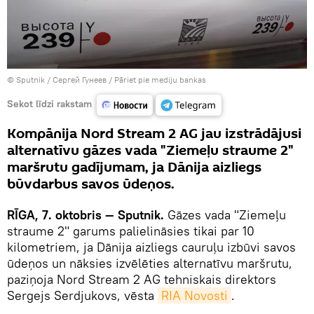
© Sputnik / Сергей Гунеев
/
Pāriet pie mediju bankas
Sekot līdzi rakstam
Kompānija Nord Stream 2 AG jau izstrādājusi
alternatīvu gāzes vada "Ziemeļu straume 2"
maršrutu gadījumam, ja Dānija aizliegs
būvdarbus savos ūdeņos.
RĪGA, 7. oktobris — Sputnik.
Gāzes vada "Ziemeļu
straume 2" garums palielināsies tikai par 10
kilometriem, ja Dānija aizliegs cauruļu izbūvi savos
ūdeņos un nāksies izvēlēties alternatīvu maršrutu,
paziņoja Nord Stream 2 AG tehniskais direktors
Sergejs Serdjukovs, vēsta
RIA Novosti
.