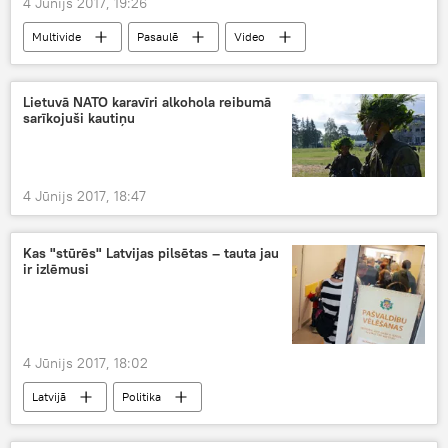
4 Jūnijs 2017, 19:26
Multivide
Pasaulē
Video
Lietuvā NATO karavīri alkohola reibumā
sarīkojuši kautiņu
4 Jūnijs 2017, 18:47
Kas "stūrēs" Latvijas pilsētas – tauta jau
ir izlēmusi
4 Jūnijs 2017, 18:02
Latvijā
Politika