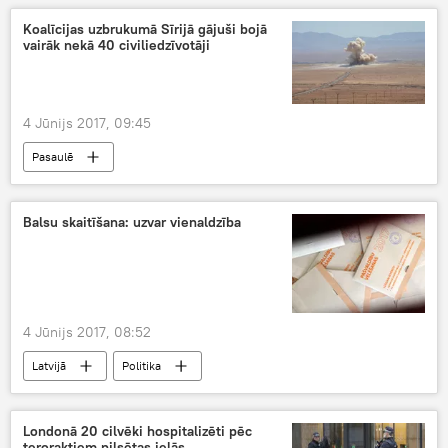
Koalīcijas uzbrukumā Sīrijā gājuši bojā
vairāk nekā 40 civiliedzīvotāji
4 Jūnijs 2017, 09:45
Pasaulē
Balsu skaitīšana: uzvar vienaldzība
4 Jūnijs 2017, 08:52
Latvijā
Politika
Londonā 20 cilvēki hospitalizēti pēc
teroraktiem pilsētas ielās