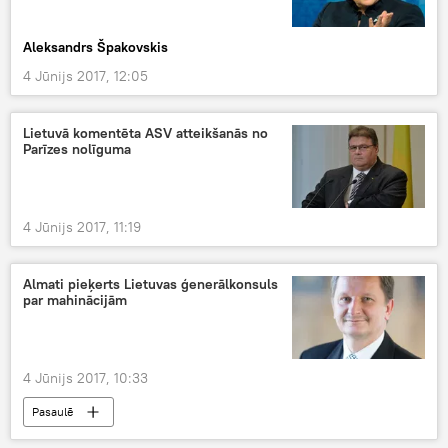
Aleksandrs Špakovskis
4 Jūnijs 2017, 12:05
Lietuvā komentēta ASV atteikšanās no
Parīzes nolīguma
4 Jūnijs 2017, 11:19
Almati pieķerts Lietuvas ģenerālkonsuls
par mahinācijām
4 Jūnijs 2017, 10:33
Pasaulē