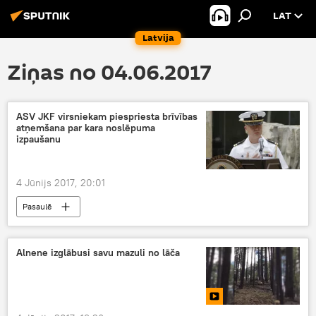
LAT
Latvija
Ziņas no 04.06.2017
ASV JKF virsniekam piespriesta brīvības
atņemšana par kara noslēpuma
izpaušanu
4 Jūnijs 2017, 20:01
Pasaulē
Alnene izglābusi savu mazuli no lāča