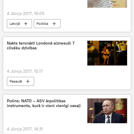
4 Jūnijs 2017, 16:05
Latvijā
Politika
Nakts terorakti Londonā aiznesuši 7
cilvēku dzīvības
4 Jūnijs 2017, 15:17
Pasaulē
Putins: NATO – ASV ārpolitikas
instruments, kurā ir vieni vienīgi vasaļi
4 Jūnijs 2017, 14:31