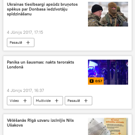
Ukrainas tiesībsargi apsūdz bruņotos
spēkus par Donbasa iedzīvotāju
spīdzināšanu
4 Jūnijs 2017, 17:15
Pasaulē
Panika un šausmas: nakts terorakts
Londonā
0:57
4 Jūnijs 2017, 16:37
Video
Multivide
Pasaulē
Vēlēšanās Rīgā uzvaru izcīnījis Nils
Ušakovs