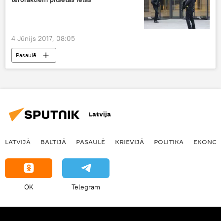
4 Jūnijs 2017, 08:05
Pasaulē
Latvija
LATVIJĀ
BALTIJĀ
PASAULĒ
KRIEVIJĀ
POLITIKA
EKONOM
OK
Telegram