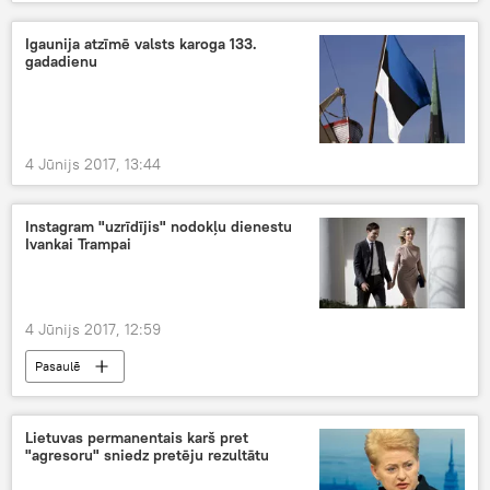
Igaunija atzīmē valsts karoga 133.
gadadienu
4 Jūnijs 2017, 13:44
Instagram "uzrīdījis" nodokļu dienestu
Ivankai Trampai
4 Jūnijs 2017, 12:59
Pasaulē
Lietuvas permanentais karš pret
"agresoru" sniedz pretēju rezultātu